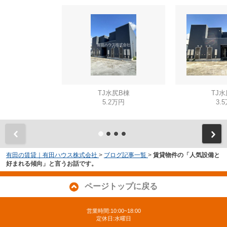
TJ水尻B棟
TJ水
5.2万円
3.
有田の賃貸｜有田ハウス株式会社
>
ブログ記事一覧
>
賃貸物件の「人気設備と
好まれる傾向」と言うお話です。
ページトップに戻る
営業時間:10:00~18:00
定休日:水曜日