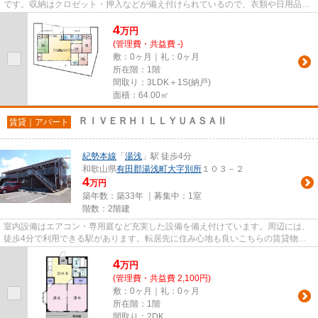
です。収納はクロゼット・押入などが備え付けられているので、衣類や日用品の
収納に重宝します。こちらは...
4
万
円
(管理費・共益費 -)
敷：0ヶ月｜礼：0ヶ月
所在階：1階
間取り：3LDK＋1S(納戸)
面積：64.00㎡
ＲＩＶＥＲＨＩＬＬＹＵＡＳＡⅡ
賃貸｜アパート
紀勢本線
「
湯浅
」駅 徒歩4分
和歌山県
有田郡湯浅町
大字別所
１０３－２
4
万円
築年数：築33年 ｜募集中：
1室
階数：2階建
室内設備はエアコン・専用庭など充実した設備を備え付けています。周辺には、
徒歩4分で利用できる駅があります。転居先に住み心地も良いこちらの賃貸物
件。充実した新生活を過ごしまし...
4
万
円
(管理費・共益費 2,100円)
敷：0ヶ月｜礼：0ヶ月
所在階：1階
間取り：2DK