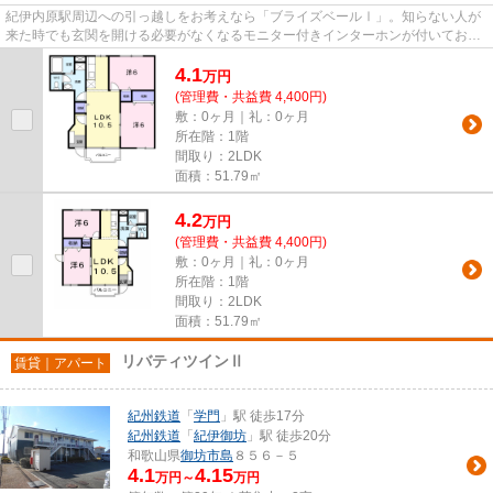
紀伊内原駅周辺への引っ越しをお考えなら「ブライズベールⅠ」。知らない人が
来た時でも玄関を開ける必要がなくなるモニター付きインターホンが付いており
ます。駐輪場付きの物件です。...
4.1
万
円
(管理費・共益費 4,400円)
敷：0ヶ月｜礼：0ヶ月
所在階：1階
間取り：2LDK
面積：51.79㎡
4.2
万
円
(管理費・共益費 4,400円)
敷：0ヶ月｜礼：0ヶ月
所在階：1階
間取り：2LDK
面積：51.79㎡
リバティツインⅡ
賃貸｜アパート
紀州鉄道
「
学門
」駅 徒歩17分
紀州鉄道
「
紀伊御坊
」駅 徒歩20分
和歌山県
御坊市
島
８５６－５
4.1
4.15
万円～
万円