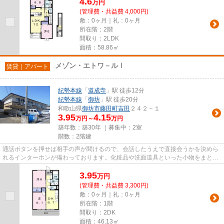
4.6
万
円
(管理費・共益費 4,000円)
敷：0ヶ月｜礼：0ヶ月
所在階：2階
間取り：2LDK
面積：58.86㎡
メゾン・エトワ－ルⅠ
賃貸｜アパート
紀勢本線
「
道成寺
」駅 徒歩12分
紀勢本線
「
御坊
」駅 徒歩20分
和歌山県
御坊市
藤田町吉田
２４２－１
3.95
4.15
万円～
万円
築年数：築30年 ｜募集中：
2室
階数：2階建
通話ボタンを押せば相手の声が聞けるので、会話したうえで直接会うかを決めら
れるインターホンが備わっております。化粧品や洗面道具といった小物をまとめ
て収納できる独立洗面台があ...
3.95
万
円
(管理費・共益費 3,300円)
敷：0ヶ月｜礼：0ヶ月
所在階：1階
間取り：2DK
面積：46.13㎡