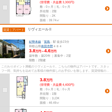
(管理費・共益費 3,300円)
敷：0ヶ月｜礼：0ヶ月
所在階：2階
間取り：2K
面積：39.74㎡
リヴィエールⅡ
賃貸｜アパート
紀勢本線
「
箕島
」駅 徒歩23分
和歌山県
有田市
野
４８４
3.8
4.6
万円～
万円
築年数：築20年 ｜募集中：
2室
階数：2階建
こだわりポイント満載のリヴィエールⅡ。こちらの物件はアパートです。スタッ
フ一同、気持ちを込めてお客様の物件探しのお手伝いを致します。賃貸情報のこ
となら、豊富な物件情報を取り...
3.8
万
円
(管理費・共益費 4,400円)
敷：0ヶ月｜礼：0ヶ月
所在階：1階
間取り：1LDK
面積：46.49㎡