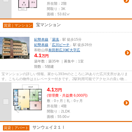
所在階：2階
間取り：3K
面積：53.82㎡
宝マンション
賃貸｜マンション
紀勢本線
「
湯浅
」駅 徒歩15分
紀勢本線
「
広川ビーチ
」駅 徒歩26分
和歌山県
有田郡広川町
大字広
4.1
万円
築年数：築35年 ｜募集中：
1室
階数：5階建
宝マンションの詳しい情報。家から393mのところにJAありだ広川支所がありま
す。こちらの物件はエレベーター付きです。2駅利用可能でアクセスの良い物件
です。当社スタッフが地域の賃貸...
4.1
万
円
(管理費・共益費 6,000円)
敷：0ヶ月｜礼：0ヶ月
所在階：4階
間取り：2LDK
面積：55.00㎡
サンウェイ２１Ⅰ
賃貸｜アパート