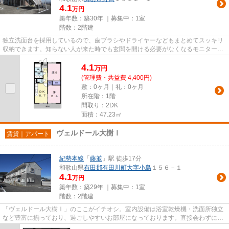
4.1
万円
築年数：築30年 ｜募集中：
1室
階数：2階建
独立洗面台を採用しているので、歯ブラシやドライヤーなどもまとめてスッキリ
収納できます。知らない人が来た時でも玄関を開ける必要がなくなるモニター付
きインターホンを備えており...
4.1
万
円
(管理費・共益費 4,400円)
敷：0ヶ月｜礼：0ヶ月
所在階：1階
間取り：2DK
面積：47.23㎡
ヴェルドール大樹Ⅰ
賃貸｜アパート
紀勢本線
「
藤並
」駅 徒歩17分
和歌山県
有田郡有田川町
大字小島
１５６－１
4.1
万円
築年数：築29年 ｜募集中：
1室
階数：2階建
「ヴェルドール大樹Ⅰ」のここがイチオシ。室内設備は浴室乾燥機・洗面所独立
など豊富に揃っており、過ごしやすいお部屋になっております。直接会わずにイ
ンターホン越しに来訪者を確認...