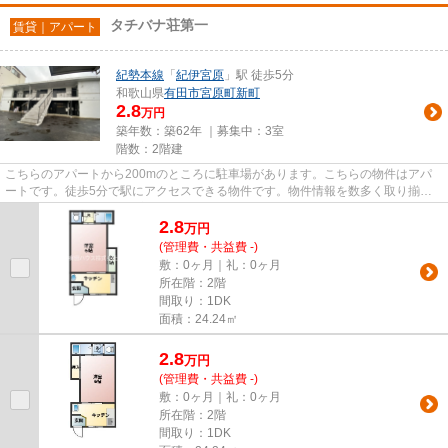
タチバナ荘第一
賃貸｜アパート
紀勢本線
「
紀伊宮原
」駅 徒歩5分
和歌山県
有田市
宮原町新町
2.8
万円
築年数：築62年 ｜募集中：
3室
階数：2階建
こちらのアパートから200mのところに駐車場があります。こちらの物件はアパ
ートです。徒歩5分で駅にアクセスできる物件です。物件情報を数多く取り揃え
ている有田ハウスは、お客様のラ...
2.8
万
円
(管理費・共益費 -)
敷：0ヶ月｜礼：0ヶ月
所在階：2階
間取り：1DK
面積：24.24㎡
2.8
万
円
(管理費・共益費 -)
敷：0ヶ月｜礼：0ヶ月
所在階：2階
間取り：1DK