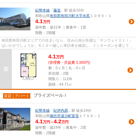
紀勢本線
「
藤並
」駅 徒歩10分
和歌山県
有田郡有田川町
大字水尻
１０９０－１
4.1
万円
築年数：築31年 ｜募集中：
1室
階数：2階建
有田郡有田川町エリアでの住まいなら、住み心地も快適な「サンウェイ２１Ⅰ」
はいかがでしょうか。モニター越しに来訪者を確認し、インターホンを通じて室
内から会話することができます...
4.1
万
円
(管理費・共益費 3,300円)
敷：0ヶ月｜礼：0ヶ月
所在階：2階
間取り：1LDK
面積：44.71㎡
ブライズベールⅠ
賃貸｜アパート
紀勢本線
「
紀伊内原
」駅 徒歩19分
和歌山県
御坊市
湯川町富安
１７５９－１
4.1
4.2
万円～
万円
築年数：築24年 ｜募集中：
2室
階数：2階建