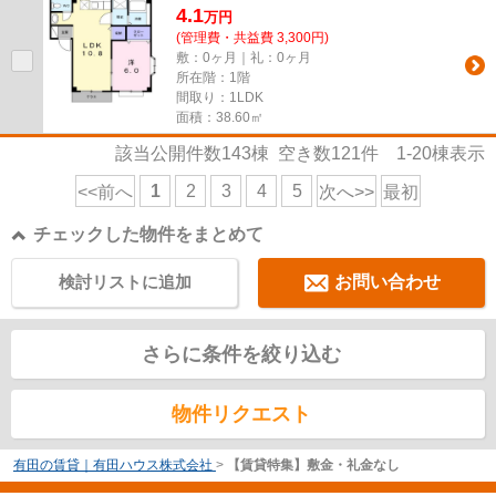
4.1
万
円
(管理費・共益費 3,300円)
敷：0ヶ月｜礼：0ヶ月
所在階：1階
間取り：1LDK
面積：38.60㎡
該当公開件数
143
棟 空き数
121
件
1-20
棟表示
1
2
3
4
5
<<前へ
次へ>>
最初
チェックした物件をまとめて
検討リストに追加
お問い合わせ
さらに条件を絞り込む
物件リクエスト
有田の賃貸｜有田ハウス株式会社
>
【賃貸特集】敷金・礼金なし