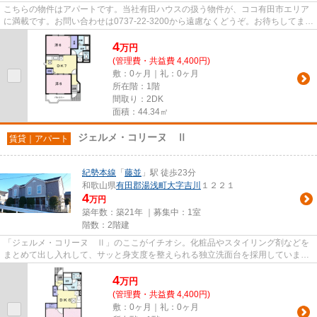
こちらの物件はアパートです。当社有田ハウスの扱う物件が、ココ有田市エリア
に満載です。お問い合わせは0737-22-3200から遠慮なくどうぞ。お待ちしてま
す。
4
万
円
(管理費・共益費 4,400円)
敷：0ヶ月｜礼：0ヶ月
所在階：1階
間取り：2DK
面積：44.34㎡
ジェルメ・コリーヌ Ⅱ
賃貸｜アパート
紀勢本線
「
藤並
」駅 徒歩23分
和歌山県
有田郡湯浅町
大字吉川
１２２１
4
万円
築年数：築21年 ｜募集中：
1室
階数：2階建
「ジェルメ・コリーヌ Ⅱ」のここがイチオシ。化粧品やスタイリング剤などを
まとめて出し入れして、サッと身支度を整えられる独立洗面台を採用していま
す。来客時にはTVインターホンで...
4
万
円
(管理費・共益費 4,400円)
敷：0ヶ月｜礼：0ヶ月