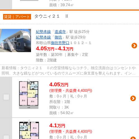
面積：39.74㎡
タウニィ２１ Ⅱ
賃貸｜アパート
紀勢本線
「
道成寺
」駅 徒歩25分
紀勢本線
「
御坊
」駅 徒歩29分
和歌山県
御坊市
野口
１０１２－１
4.05
4.1
万円～
万円
築年数：築30年 ｜募集中：
2室
階数：2階建
新着情報：タウニィ２１ Ⅱの空室情報ならコチラ。独立洗面台はコンセントや
照明、大きな鏡などがついているのでスムーズに身支度を整えられます。インタ
ーホン越しに来訪者を確認でき...
4.05
万
円
(管理費・共益費 4,400円)
敷：0ヶ月｜礼：0ヶ月
所在階：1階
間取り：3K
面積：54.92㎡
4.1
万
円
(管理費・共益費 4,400円)
敷：0ヶ月｜礼：0ヶ月