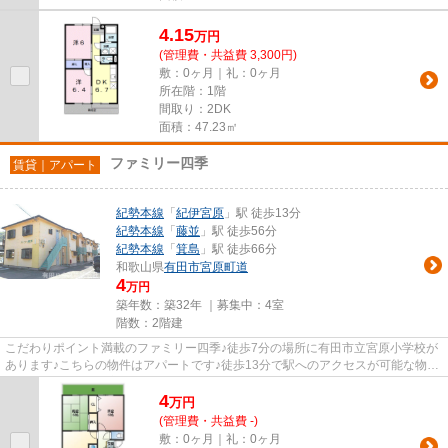
4.15
万
円
(管理費・共益費 3,300円)
敷：0ヶ月｜礼：0ヶ月
所在階：1階
間取り：2DK
面積：47.23㎡
ファミリー四季
賃貸｜アパート
紀勢本線
「
紀伊宮原
」駅 徒歩13分
紀勢本線
「
藤並
」駅 徒歩56分
紀勢本線
「
箕島
」駅 徒歩66分
和歌山県
有田市
宮原町道
4
万円
築年数：築32年 ｜募集中：
4室
階数：2階建
こだわりポイント満載のファミリー四季♪徒歩7分の場所に有田市立宮原小学校が
あります♪こちらの物件はアパートです♪徒歩13分で駅へのアクセスが可能な物件
です♪紀勢本線紀伊宮原周辺の...
4
万
円
(管理費・共益費 -)
敷：0ヶ月｜礼：0ヶ月