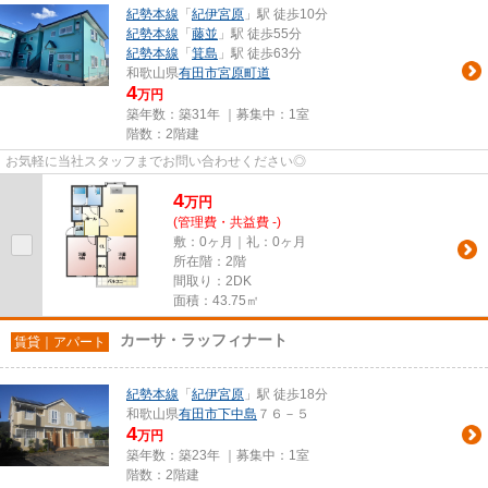
紀勢本線
「
紀伊宮原
」駅 徒歩10分
紀勢本線
「
藤並
」駅 徒歩55分
紀勢本線
「
箕島
」駅 徒歩63分
和歌山県
有田市
宮原町道
4
万円
築年数：築31年 ｜募集中：
1室
階数：2階建
お気軽に当社スタッフまでお問い合わせください◎
4
万
円
(管理費・共益費 -)
敷：0ヶ月｜礼：0ヶ月
所在階：2階
間取り：2DK
面積：43.75㎡
カーサ・ラッフィナート
賃貸｜アパート
紀勢本線
「
紀伊宮原
」駅 徒歩18分
和歌山県
有田市
下中島
７６－５
4
万円
築年数：築23年 ｜募集中：
1室
階数：2階建