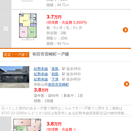
面積：44.71㎡
3.7
万
円
(管理費・共益費 3,300円)
敷：0ヶ月｜礼：0ヶ月
所在階：2階
間取り：2DK
面積：44.71㎡
有田市宮崎町一戸建
賃貸｜一戸建て
紀勢本線
「
箕島
」駅 徒歩39分
紀勢本線
「
初島
」駅 徒歩49分
紀勢本線
「
下津
」駅 徒歩90分
和歌山県
有田市
宮崎町
3.8
万円
築年数：築66年 ｜募集中：
1室
階数：1階建
広々とした室内のある一戸建て物件はこちらです♪一戸建てに関するご連絡は
0737-22-3200からどうぞ♪当社は有田市にある紀勢本線箕島駅近辺の物件情報を
豊富に公開中です♪有田ハウスがお...
3.8
万
円
(管理費・共益費 -)