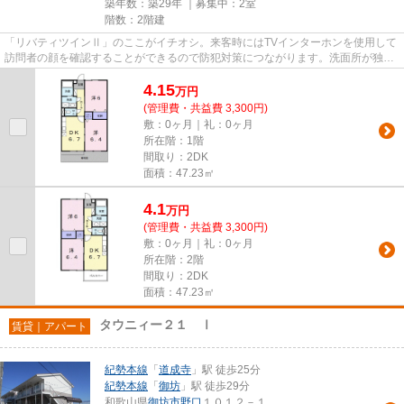
築年数：築29年 ｜募集中：
2室
階数：2階建
「リバティツインⅡ」のここがイチオシ。来客時にはTVインターホンを使用して
訪問者の顔を確認することができるので防犯対策につながります。洗面所が独立
した、使い勝手の良い環境が魅...
4.15
万
円
(管理費・共益費 3,300円)
敷：0ヶ月｜礼：0ヶ月
所在階：1階
間取り：2DK
面積：47.23㎡
4.1
万
円
(管理費・共益費 3,300円)
敷：0ヶ月｜礼：0ヶ月
所在階：2階
間取り：2DK
面積：47.23㎡
タウニィー２１ Ⅰ
賃貸｜アパート
紀勢本線
「
道成寺
」駅 徒歩25分
紀勢本線
「
御坊
」駅 徒歩29分
和歌山県
御坊市
野口
１０１２－１