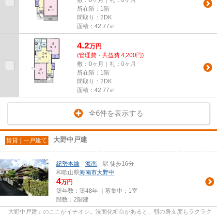
所在階：1階
間取り：2DK
面積：42.77㎡
4.2
万
円
(管理費・共益費 4,200円)
敷：0ヶ月｜礼：0ヶ月
所在階：1階
間取り：2DK
面積：42.77㎡
全6件を表示する
大野中戸建
賃貸｜一戸建て
紀勢本線
「
海南
」駅 徒歩16分
和歌山県
海南市
大野中
4
万円
築年数：築48年 ｜募集中：
1室
階数：2階建
「大野中戸建」のここがイチオシ。洗面化粧台があると、朝の身支度もラクラク