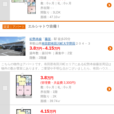
敷：0ヶ月｜礼：0ヶ月
所在階：-
間取り：3LDK
面積：47.10㎡
エルシャトウ吉備Ⅰ
賃貸｜アパート
紀勢本線
「
藤並
」駅 徒歩20分
和歌山県
有田郡有田川町
大字野田
２０４－３
3.8
4.15
万円～
万円
築年数：築32年 ｜募集中：
2室
階数：2階建
こちらの物件はアパートです。有田郡有田川町エリアにある紀勢本線藤並周辺は
物件の数が豊富にあります。ご要望や不明な点がございましたら、有田ハウスに
ご連絡下さい。
3.8
万
円
(管理費・共益費 3,300円)
敷：0ヶ月｜礼：0ヶ月
所在階：1階
間取り：2K
面積：39.74㎡
4.15
万
円