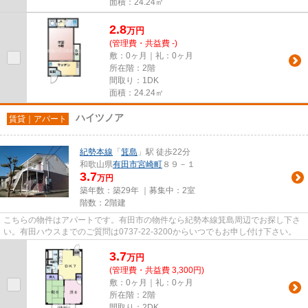
面積：24.24㎡
2.8
万
円
(管理費・共益費 -)
敷：0ヶ月｜礼：0ヶ月
所在階：2階
間取り：1DK
面積：24.24㎡
ハイツノア
賃貸｜アパート
紀勢本線
「
箕島
」駅 徒歩22分
和歌山県
有田市
宮崎町
８９－１
3.7
万円
築年数：築29年 ｜募集中：
2室
階数：2階建
こちらの物件はアパートです。有田市の物件なら紀勢本線箕島周辺でお探し下さ
い。有田ハウスまでのご質問は0737-22-3200からいつでもお申し付け下さい。
3.7
万
円
(管理費・共益費 3,300円)
敷：0ヶ月｜礼：0ヶ月
所在階：2階
間取り：2DK