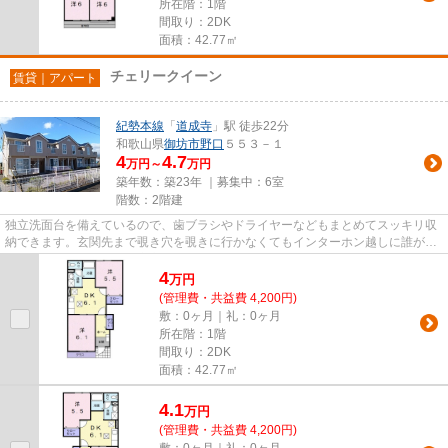
所在階：1階
間取り：2DK
面積：42.77㎡
チェリークイーン
賃貸｜アパート
紀勢本線
「
道成寺
」駅 徒歩22分
和歌山県
御坊市
野口
５５３－１
4
4.7
万円～
万円
築年数：築23年 ｜募集中：
6室
階数：2階建
独立洗面台を備えているので、歯ブラシやドライヤーなどもまとめてスッキリ収
納できます。玄関先まで覗き穴を覗きに行かなくてもインターホン越しに誰が来
たのかを確認できるので安心...
4
万
円
(管理費・共益費 4,200円)
敷：0ヶ月｜礼：0ヶ月
所在階：1階
間取り：2DK
面積：42.77㎡
4.1
万
円
(管理費・共益費 4,200円)
敷：0ヶ月｜礼：0ヶ月