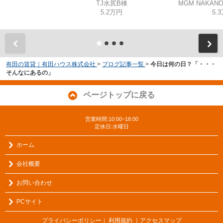
TJ水尻B棟
MGM NAKAN
5.2万円
5.
有田の賃貸｜有田ハウス株式会社
>
ブログ記事一覧
>
今日は何の日？「・・・
そんなにあるの」
ページトップに戻る
営業時間:10:00~18:00
定休日:水曜日
ホーム
会社概要
お問い合わせ
PCサイト
プライバシーポリシー
利用規約
｜アクセスマップ
｜