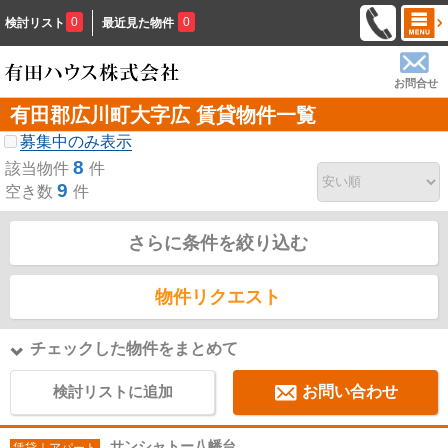
0
0
検討リスト
最近見た物件
お問合せ
有田郡広川町大字広 賃貸物件一覧
募集中のみ表示
8
該当物件
件
9
空き数
件
さらに条件を絞り込む
物件リクエスト
チェックした物件をまとめて
検討リストに追加
お問い合わせ
サンシャトー八幡台
賃貸｜アパート