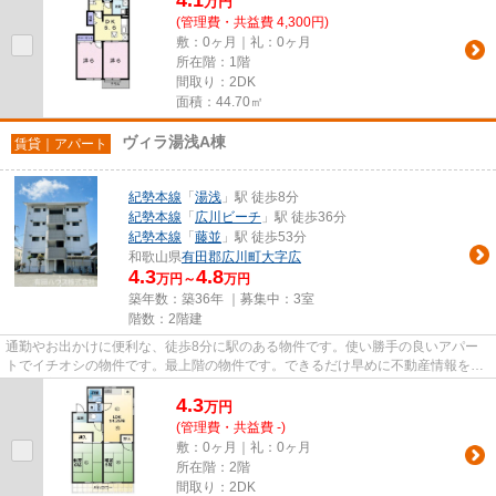
万
円
(管理費・共益費 4,300円)
敷：0ヶ月｜礼：0ヶ月
所在階：1階
間取り：2DK
面積：44.70㎡
ヴィラ湯浅A棟
賃貸｜アパート
紀勢本線
「
湯浅
」駅 徒歩8分
紀勢本線
「
広川ビーチ
」駅 徒歩36分
紀勢本線
「
藤並
」駅 徒歩53分
和歌山県
有田郡広川町
大字広
4.3
4.8
万円～
万円
築年数：築36年 ｜募集中：
3室
階数：2階建
通勤やお出かけに便利な、徒歩8分に駅のある物件です。使い勝手の良いアパー
トでイチオシの物件です。最上階の物件です。できるだけ早めに不動産情報を集
めたい方は当社スタッフまでご...
4.3
万
円
(管理費・共益費 -)
敷：0ヶ月｜礼：0ヶ月
所在階：2階
間取り：2DK