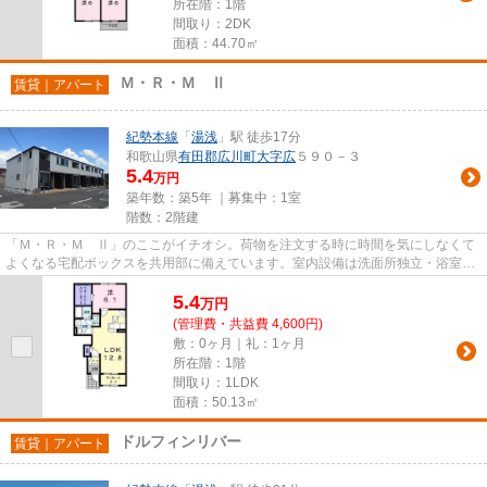
所在階：1階
間取り：2DK
面積：44.70㎡
Ｍ・Ｒ・Ｍ Ⅱ
賃貸｜アパート
紀勢本線
「
湯浅
」駅 徒歩17分
和歌山県
有田郡広川町
大字広
５９０－３
5.4
万円
築年数：築5年 ｜募集中：
1室
階数：2階建
「Ｍ・Ｒ・Ｍ Ⅱ」のここがイチオシ。荷物を注文する時に時間を気にしなくて
よくなる宅配ボックスを共用部に備えています。室内設備は洗面所独立・浴室乾
燥機など大変充実しております...
5.4
万
円
(管理費・共益費 4,600円)
敷：0ヶ月｜礼：1ヶ月
所在階：1階
間取り：1LDK
面積：50.13㎡
ドルフィンリバー
賃貸｜アパート