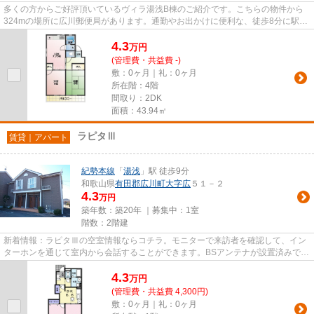
多くの方からご好評頂いているヴィラ湯浅B棟のご紹介です。こちらの物件から
324mの場所に広川郵便局があります。通勤やお出かけに便利な、徒歩8分に駅の
ある物件です。こちらの物件は...
4.3
万
円
(管理費・共益費 -)
敷：0ヶ月｜礼：0ヶ月
所在階：4階
間取り：2DK
面積：43.94㎡
ラピタⅢ
賃貸｜アパート
紀勢本線
「
湯浅
」駅 徒歩9分
和歌山県
有田郡広川町
大字広
５１－２
4.3
万円
築年数：築20年 ｜募集中：
1室
階数：2階建
新着情報：ラピタⅢの空室情報ならコチラ。モニターで来訪者を確認して、イン
ターホンを通じて室内から会話することができます。BSアンテナが設置済みで、
加入後すぐにBSが視聴できます...
4.3
万
円
(管理費・共益費 4,300円)
敷：0ヶ月｜礼：0ヶ月