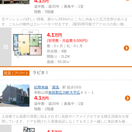
4.1
万円
築年数：築35年 ｜募集中：
1室
階数：5階建
宝マンションの詳しい情報。家から393mのところにJAありだ広川支所がありま
す。こちらの物件はエレベーター付きです。2駅利用可能でアクセスの良い物件
です。当社スタッフが地域の賃貸...
4.1
万
円
(管理費・共益費 6,000円)
敷：0ヶ月｜礼：0ヶ月
所在階：4階
間取り：2LDK
面積：55.00㎡
ラピタⅠ
賃貸｜アパート
紀勢本線
「
湯浅
」駅 徒歩10分
和歌山県
有田郡広川町
大字広
６３－１
4.1
万円
築年数：築20年 ｜募集中：
1室
階数：2階建
入浴後でも温度や湿度に悩まされずに化粧やヘアメイクができる独立洗面台を採
用しています。ドアを開けたり直接会話しなくてもモニター越しに来訪者を確認
できるモニター付きインター...
4.1