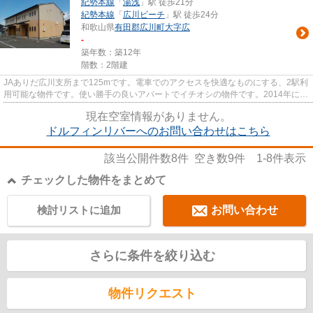
紀勢本線
「
湯浅
」駅 徒歩21分
紀勢本線
「
広川ビーチ
」駅 徒歩24分
和歌山県
有田郡広川町
大字広
-
築年数：築12年
階数：2階建
JAありだ広川支所まで125mです。電車でのアクセスを快適なものにする、2駅利
用可能な物件です。使い勝手の良いアパートでイチオシの物件です。2014年に建
設された物件です。できるだけ...
現在空室情報がありません。
ドルフィンリバーへのお問い合わせはこちら
該当公開件数
8
件 空き数
9
件
1-8
件表示
チェックした物件をまとめて
検討リストに追加
お問い合わせ
さらに条件を絞り込む
物件リクエスト