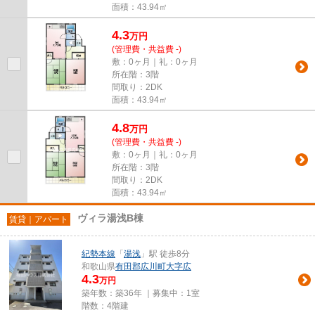
面積：43.94㎡
4.3
万
円
(管理費・共益費 -)
敷：0ヶ月｜礼：0ヶ月
所在階：3階
間取り：2DK
面積：43.94㎡
4.8
万
円
(管理費・共益費 -)
敷：0ヶ月｜礼：0ヶ月
所在階：3階
間取り：2DK
面積：43.94㎡
ヴィラ湯浅B棟
賃貸｜アパート
紀勢本線
「
湯浅
」駅 徒歩8分
和歌山県
有田郡広川町
大字広
4.3
万円
築年数：築36年 ｜募集中：
1室
階数：4階建