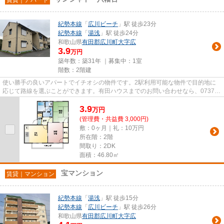
紀勢本線
「
広川ビーチ
」駅 徒歩23分
紀勢本線
「
湯浅
」駅 徒歩24分
和歌山県
有田郡広川町
大字広
3.9
万円
築年数：築31年 ｜募集中：
1室
階数：2階建
使い勝手の良いアパートでイチオシの物件です。2駅利用可能な物件で目的地に
応じて路線を選ぶことができます。有田ハウスまでのお問い合わせなら、0737-
22-3200から遠慮なくどうぞ。有...
3.9
万
円
(管理費・共益費 3,000円)
敷：0ヶ月｜礼：10万円
所在階：2階
間取り：2DK
面積：46.80㎡
宝マンション
賃貸｜マンション
紀勢本線
「
湯浅
」駅 徒歩15分
紀勢本線
「
広川ビーチ
」駅 徒歩26分
和歌山県
有田郡広川町
大字広