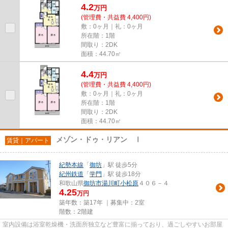
4.2
万
円
(管理費・共益費 4,400円)
敷：0ヶ月｜礼：0ヶ月
所在階：1階
間取り：2DK
面積：44.70㎡
4.4
万
円
(管理費・共益費 4,400円)
敷：0ヶ月｜礼：0ヶ月
所在階：1階
間取り：2DK
面積：44.70㎡
メゾン・ドゥ・リアン Ⅰ
賃貸｜アパート
紀勢本線
「
御坊
」駅 徒歩5分
紀州鉄道
「
学門
」駅 徒歩18分
和歌山県
御坊市
湯川町小松原
４０６－４
4.25
万円
築年数：築17年 ｜募集中：
2室
階数：2階建
室内設備は浴室乾燥機・洗面所独立など豊富に揃っており、過ごしやすいお部屋