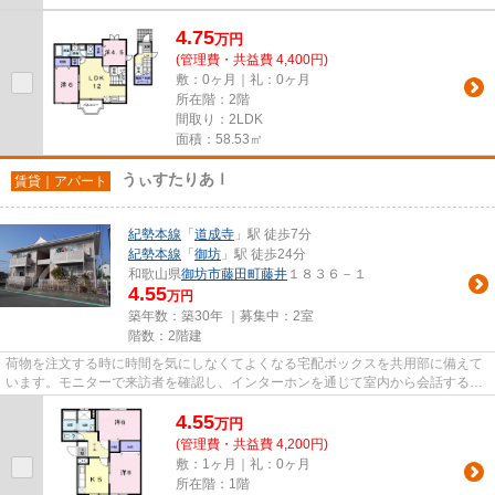
4.75
万
円
(管理費・共益費 4,400円)
敷：0ヶ月｜礼：0ヶ月
所在階：2階
間取り：2LDK
面積：58.53㎡
うぃすたりあⅠ
賃貸｜アパート
紀勢本線
「
道成寺
」駅 徒歩7分
紀勢本線
「
御坊
」駅 徒歩24分
和歌山県
御坊市
藤田町藤井
１８３６－１
4.55
万円
築年数：築30年 ｜募集中：
2室
階数：2階建
荷物を注文する時に時間を気にしなくてよくなる宅配ボックスを共用部に備えて
います。モニターで来訪者を確認し、インターホンを通じて室内から会話するこ
とができます。入浴後でも温...
4.55
万
円
(管理費・共益費 4,200円)
敷：1ヶ月｜礼：0ヶ月
所在階：1階