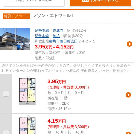
メゾン・エトワ－ルⅠ
賃貸｜アパート
紀勢本線
「
道成寺
」駅 徒歩12分
紀勢本線
「
御坊
」駅 徒歩20分
和歌山県
御坊市
藤田町吉田
２４２－１
3.95
4.15
万円～
万円
築年数：築30年 ｜募集中：
2室
階数：2階建
通話ボタンを押せば相手の声が聞けるので、会話したうえで直接会うかを決めら
れるインターホンが備わっております。化粧品や洗面道具といった小物をまとめ
て収納できる独立洗面台があ...
3.95
万
円
(管理費・共益費 3,300円)
敷：0ヶ月｜礼：0ヶ月
所在階：1階
間取り：2DK
面積：46.13㎡
4.15
万
円
(管理費・共益費 3,300円)
敷：0ヶ月｜礼：0ヶ月