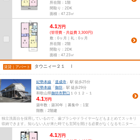
所在階：1階
間取り：2DK
面積：47.23㎡
4.1
万
円
(管理費・共益費 3,300円)
敷：0ヶ月｜礼：0ヶ月
所在階：2階
間取り：2DK
面積：47.23㎡
タウニィー２１ Ⅰ
賃貸｜アパート
紀勢本線
「
道成寺
」駅 徒歩25分
紀勢本線
「
御坊
」駅 徒歩29分
和歌山県
御坊市
野口
１０１２－１
4.1
万円
築年数：築30年 ｜募集中：
1室
階数：2階建
独立洗面台を採用しているので、歯ブラシやドライヤーなどもまとめてスッキリ
収納できます。知らない人が来た時でも玄関を開ける必要がなくなるモニター付
きインターホンを備えており...
4.1
万
円