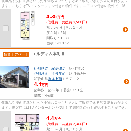
化粧品や洗面道具といった小物もスッキリまとめて収納できる独立洗面台があり
ます。こちらはTVインターフォン付きの物件です。エアコン付きの物件で、温度
管理が楽々です。バルコニー...
4.35
万
円
(管理費・共益費 3,500円)
敷：0ヶ月｜礼：1ヶ月
所在階：2階
間取り：1LDK
面積：42.37㎡
エルディム本町Ⅱ
賃貸｜アパート
紀州鉄道
「
紀伊御坊
」駅 徒歩5分
紀州鉄道
「
市役所前
」駅 徒歩8分
和歌山県
御坊市
薗
１５７－２
4.4
万円
築年数：築32年 ｜募集中：
1室
階数：2階建
化粧品や洗面道具といった小物もスッキリまとめて収納できる独立洗面台があり
ます。来客時にはTVインターホンを使用して訪問者の顔を確認することができま
す。不審者の侵入を抑制でき...
4.4
万
円
(管理費・共益費 3,300円)
敷：0ヶ月｜礼：0ヶ月