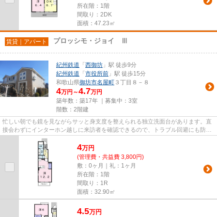
所在階：1階
間取り：2DK
面積：47.23㎡
プロッシモ・ジョイ Ⅲ
賃貸｜アパート
紀州鉄道
「
西御坊
」駅 徒歩9分
紀州鉄道
「
市役所前
」駅 徒歩15分
和歌山県
御坊市
名屋町
３丁目８－８
4
4.7
万円～
万円
築年数：築17年 ｜募集中：
3室
階数：2階建
忙しい朝でも鏡を見ながらサッと身支度を整えられる独立洗面台があります。直
接会わずにインターホン越しに来訪者を確認できるので、トラブル回避にも防犯
対策にも繋がります。設備も...
4
万
円
(管理費・共益費 3,800円)
敷：0ヶ月｜礼：1ヶ月
所在階：1階
間取り：1R
面積：32.90㎡
4.5
万
円