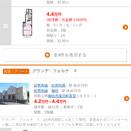
面積：32.90㎡
4.4
万
円
(管理費・共益費 3,500円)
敷：0ヶ月｜礼：1ヶ月
所在階：1階
間取り：1R
面積：32.90㎡
全4件を表示する
グランデ・フォルテ Ⅱ
賃貸｜アパート
紀勢本線
「
紀伊内原
」駅 徒歩19分
紀勢本線
「
御坊
」駅 徒歩25分
和歌山県
御坊市
湯川町富安
１８９０－１
4.2
4.4
万円～
万円
築年数：築21年 ｜募集中：
2室
階数：2階建
グランデ・フォルテ Ⅱ：紀伊内原駅にも近くて便利。直接会わずにインターホ
ン越しに来訪者を確認できるので、トラブルを事前に回避しやすくなります。独
立洗面台が付いているので床が...