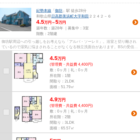
紀勢本線
「
御坊
」駅 徒歩28分
和歌山県
日高郡美浜町
大字和田
２２４２－６
4.5
5
万円～
万円
築年数：築28年 ｜募集中：
3室
階数：2階建
御坊駅周辺への引っ越しをお考えなら「アルバ・ソーレⅡ」。浴室と切り離され
ているので湿気に悩まされることがなくなる独立洗面台があります。BSの受信環
境は整っているので、BS加入後...
4.5
万
円
(管理費・共益費 4,400円)
敷：0ヶ月｜礼：0ヶ月
所在階：1階
間取り：2LDK
面積：51.79㎡
4.9
万
円
(管理費・共益費 4,400円)
敷：0ヶ月｜礼：0ヶ月
所在階：2階
間取り：3LDK
面積：65.57㎡