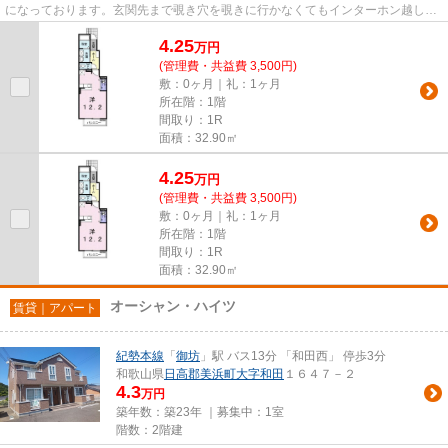
になっております。玄関先まで覗き穴を覗きに行かなくてもインターホン越しに
誰が来たのかを確認できるの...
4.25
万
円
(管理費・共益費 3,500円)
敷：0ヶ月｜礼：1ヶ月
所在階：1階
間取り：1R
面積：32.90㎡
4.25
万
円
(管理費・共益費 3,500円)
敷：0ヶ月｜礼：1ヶ月
所在階：1階
間取り：1R
面積：32.90㎡
オーシャン・ハイツ
賃貸｜アパート
紀勢本線
「
御坊
」駅 バス13分 「和田西」 停歩3分
和歌山県
日高郡美浜町
大字和田
１６４７－２
4.3
万円
築年数：築23年 ｜募集中：
1室
階数：2階建