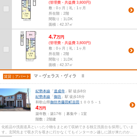
(管理費・共益費 3,800円)
敷：0ヶ月｜礼：1ヶ月
所在階：2階
間取り：1LDK
面積：42.37㎡
4.7
万
円
(管理費・共益費 3,800円)
敷：0ヶ月｜礼：1ヶ月
所在階：2階
間取り：1LDK
面積：42.37㎡
マ－ヴェラス・ヴィラ Ⅱ
賃貸｜アパート
紀勢本線
「
道成寺
」駅 徒歩8分
紀勢本線
「
御坊
」駅 徒歩16分
和歌山県
御坊市
藤田町吉田
１００５－１
4
万円
築年数：築17年 ｜募集中：
1室
階数：2階建
化粧品や洗面道具といった小物をまとめて収納できる独立洗面台を採用していま
す。玄関先まで覗き穴を覗きに行かなくてもインターホン越しに誰が来たのかを