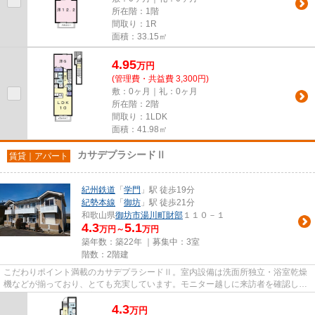
所在階：1階
間取り：1R
面積：33.15㎡
4.95
万
円
(管理費・共益費 3,300円)
敷：0ヶ月｜礼：0ヶ月
所在階：2階
間取り：1LDK
面積：41.98㎡
カサデプラシードⅡ
賃貸｜アパート
紀州鉄道
「
学門
」駅 徒歩19分
紀勢本線
「
御坊
」駅 徒歩21分
和歌山県
御坊市
湯川町財部
１１０－１
4.3
5.1
万円～
万円
築年数：築22年 ｜募集中：
3室
階数：2階建
こだわりポイント満載のカサデプラシードⅡ。室内設備は洗面所独立・浴室乾燥
機などが揃っており、とても充実しています。モニター越しに来訪者を確認し、
インターホンを通じて室内から...
4.3
万
円