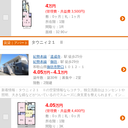
確認できます。多くの方にご...
4
万
円
(管理費・共益費 3,500円)
敷：0ヶ月｜礼：1ヶ月
所在階：1階
間取り：1R
面積：32.90㎡
タウニィ２１ Ⅱ
賃貸｜アパート
紀勢本線
「
道成寺
」駅 徒歩25分
紀勢本線
「
御坊
」駅 徒歩29分
和歌山県
御坊市
野口
１０１２－１
4.05
4.1
万円～
万円
築年数：築30年 ｜募集中：
2室
階数：2階建
新着情報：タウニィ２１ Ⅱの空室情報ならコチラ。独立洗面台はコンセントや
照明、大きな鏡などがついているのでスムーズに身支度を整えられます。インタ
ーホン越しに来訪者を確認でき...
4.05
万
円
(管理費・共益費 4,400円)
敷：0ヶ月｜礼：0ヶ月
所在階：1階
間取り：3K