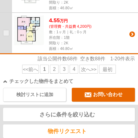
間取り：2K
面積：46.80㎡
4.55
万
円
(管理費・共益費 4,200円)
敷：1ヶ月｜礼：0ヶ月
所在階：1階
間取り：2K
面積：46.80㎡
該当公開件数
68
件 空き数
88
件
1-20
件表示
1
2
3
4
<<前へ
次へ>>
最初
チェックした物件をまとめて
検討リストに追加
お問い合わせ
さらに条件を絞り込む
物件リクエスト