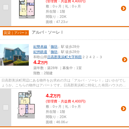
(管理費・共益費 4,400円)
敷：0ヶ月｜礼：0ヶ月
所在階：1階
間取り：2DK
面積：47.23㎡
アルバ・ソーレⅠ
賃貸｜アパート
紀勢本線
「
御坊
」駅 徒歩28分
紀州鉄道
「
御坊
」駅 徒歩28分
和歌山県
日高郡美浜町
大字和田
２２４２－３
4.2
万円
築年数：築28年 ｜募集中：
1室
階数：2階建
日高郡美浜町周辺にある物件をお求めの方は「アルバ・ソーレⅠ」はいかがでし
ょうか。こちらの物件はアパートです。日高郡美浜町に特化した有田ハウスの物
件をご確認するなら、0737-22-...
4.2
万
円
(管理費・共益費 4,400円)
敷：0ヶ月｜礼：0ヶ月
所在階：1階
間取り：2DK
面積：46.06㎡