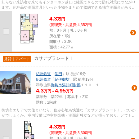
知らない来訪者が来てもインターホン越しに確認できるので防犯対策につながり
ます。化粧品や洗面道具といった小物をまとめて収納できる独立洗面台がありま
す。転居先に住み心地も良い...
4.3
万
円
(管理費・共益費 4,352円)
敷：0ヶ月｜礼：0ヶ月
所在階：1階
間取り：2DK
面積：42.77㎡
カサデプラシードⅠ
賃貸｜アパート
紀州鉄道
「
学門
」駅 徒歩19分
紀州鉄道
「
紀伊御坊
」駅 徒歩19分
和歌山県
御坊市
湯川町財部
１１０－１
4.3
4.95
万円～
万円
築年数：築22年 ｜募集中：
2室
階数：2階建
御坊市エリアでの住まいなら、住み心地も快適な「カサデプラシードⅠ」はいか
がでしょうか。室内設備は浴室乾燥機・洗面所独立などが揃っており、とても充
実しています。通話ボタンを押...
4.3
万
円
(管理費・共益費 3,300円)
敷：0ヶ月｜礼：0ヶ月