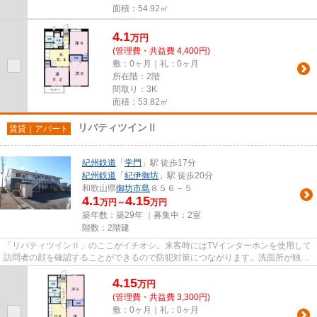
面積：54.92㎡
4.1
万
円
(管理費・共益費 4,400円)
敷：0ヶ月｜礼：0ヶ月
所在階：2階
間取り：3K
面積：53.82㎡
リバティツインⅡ
賃貸｜アパート
紀州鉄道
「
学門
」駅 徒歩17分
紀州鉄道
「
紀伊御坊
」駅 徒歩20分
和歌山県
御坊市
島
８５６－５
4.1
4.15
万円～
万円
築年数：築29年 ｜募集中：
2室
階数：2階建
「リバティツインⅡ」のここがイチオシ。来客時にはTVインターホンを使用して
訪問者の顔を確認することができるので防犯対策につながります。洗面所が独立
した、使い勝手の良い環境が魅...
4.15
万
円
(管理費・共益費 3,300円)
敷：0ヶ月｜礼：0ヶ月