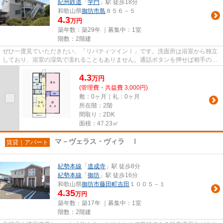
紀州鉄道
「
学門
」駅 徒歩18分
和歌山県
御坊市
島
８５６－５
4.3
万円
築年数：築29年 ｜募集中：
1室
階数：2階建
ぜひ一度見ていただきたい、「リバティツインⅠ」です。洗面所は浴室から独立
しており、浴室の湿気で濡れることもありません。通話ボタンを押せば相手の声
が聞けるので、会話したうえで...
4.3
万
円
(管理費・共益費 3,000円)
敷：0ヶ月｜礼：0ヶ月
所在階：2階
間取り：2DK
面積：47.23㎡
マ－ヴェラス・ヴィラ Ⅰ
賃貸｜アパート
紀勢本線
「
道成寺
」駅 徒歩8分
紀勢本線
「
御坊
」駅 徒歩16分
和歌山県
御坊市
藤田町吉田
１００５－１
4.35
万円
築年数：築17年 ｜募集中：
1室
階数：2階建