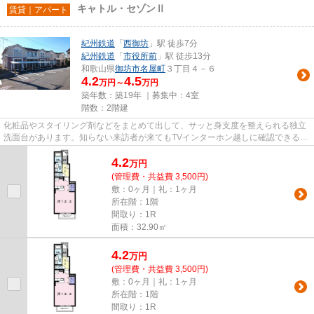
キャトル・セゾンⅡ
賃貸｜アパート
紀州鉄道
「
西御坊
」駅 徒歩7分
紀州鉄道
「
市役所前
」駅 徒歩13分
和歌山県
御坊市
名屋町
３丁目４－６
4.2
4.5
万円～
万円
築年数：築19年 ｜募集中：
4室
階数：2階建
化粧品やスタイリング剤などをまとめて出して、サッと身支度を整えられる独立
洗面台があります。知らない来訪者が来てもTVインターホン越しに確認できるの
で防犯対策として優れており...
4.2
万
円
(管理費・共益費 3,500円)
敷：0ヶ月｜礼：1ヶ月
所在階：1階
間取り：1R
面積：32.90㎡
4.2
万
円
(管理費・共益費 3,500円)
敷：0ヶ月｜礼：1ヶ月
所在階：1階
間取り：1R