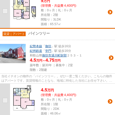
5
万
円
(管理費・共益費 4,400円)
敷：0ヶ月｜礼：0ヶ月
所在階：2階
間取り：3LDK
面積：65.57㎡
パインツリー
賃貸｜アパート
紀勢本線
「
御坊
」駅 徒歩16分
紀州鉄道
「
学門
」駅 徒歩16分
和歌山県
御坊市
湯川町財部
２５３－１
4.5
4.75
万円～
万円
築年数：築30年 ｜募集中：
2室
階数：2階建
当社イチオシの物件の「パインツリー」。ぜひ一度ご覧ください。こちらの物件
はアパートです。賃貸情報のことなら、地域に特化した当社にお任せ下さい。お
客様にご満足していただける...
4.5
万
円
(管理費・共益費 4,400円)
敷：0ヶ月｜礼：0ヶ月
所在階：1階
間取り：2DK
面積：46.06㎡