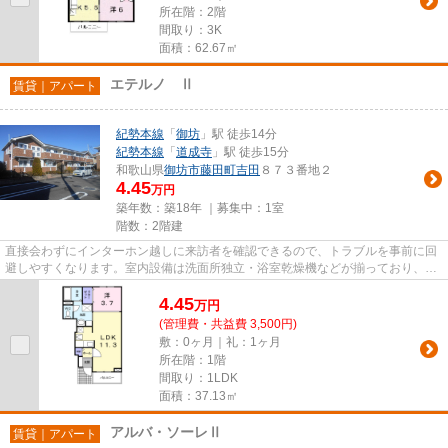
所在階：2階
間取り：3K
面積：62.67㎡
エテルノ Ⅱ
賃貸｜アパート
紀勢本線
「
御坊
」駅 徒歩14分
紀勢本線
「
道成寺
」駅 徒歩15分
和歌山県
御坊市
藤田町吉田
８７３番地２
4.45
万円
築年数：築18年 ｜募集中：
1室
階数：2階建
直接会わずにインターホン越しに来訪者を確認できるので、トラブルを事前に回
避しやすくなります。室内設備は洗面所独立・浴室乾燥機などが揃っており、と
ても充実しています。共用部...
4.45
万
円
(管理費・共益費 3,500円)
敷：0ヶ月｜礼：1ヶ月
所在階：1階
間取り：1LDK
面積：37.13㎡
アルバ・ソーレⅡ
賃貸｜アパート