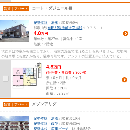
コート・ダジュールⅢ
賃貸｜アパート
紀勢本線
「
湯浅
」駅 徒歩9分
和歌山県
有田郡湯浅町
大字湯浅
１９７５－１
4.8
万円
築年数：築27年 ｜募集中：
1室
階数：2階建
洗面所は浴室から独立しており、浴室の湿気で濡れることもありません。敷地内
の駐車場にも空きがあり、駐車可能です。アンテナの設置工事が済んでいる、BS
対応物件となっています。こ...
4.8
万
円
(管理費・共益費 3,300円)
敷：0ヶ月｜礼：0ヶ月
所在階：2階
間取り：2DK
面積：52.93㎡
メゾンアリダ
賃貸｜アパート
紀勢本線
「
湯浅
」駅 徒歩16分
紀勢本線
「
藤並
」駅 徒歩35分
紀勢本線
「
広川ビーチ
」駅 徒歩53分