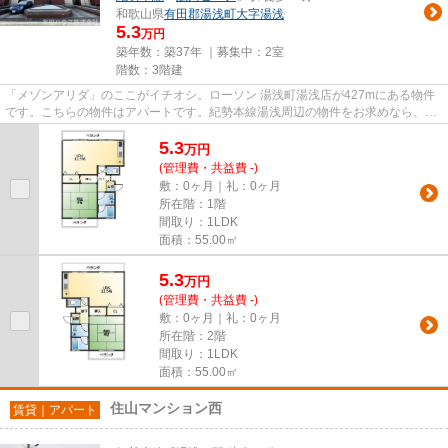
和歌山県
有田郡湯浅町
大字湯浅
5.3
万円
築年数：築37年 ｜募集中：
2室
階数：3階建
「メゾンアリダ」のここがイチオシ。ローソン 湯浅町湯浅店が427mにある物件
です。こちらの物件はアパートです。紀勢本線湯浅周辺の物件をお求めなら、直
接有田ハウスまでお越しいただ...
5.3
万
円
(管理費・共益費 -)
敷：0ヶ月｜礼：0ヶ月
所在階：1階
間取り：1LDK
面積：55.00㎡
5.3
万
円
(管理費・共益費 -)
敷：0ヶ月｜礼：0ヶ月
所在階：2階
間取り：1LDK
面積：55.00㎡
住山マンション西
賃貸｜アパート