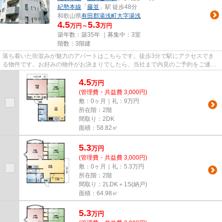
紀勢本線
「
藤並
」駅 徒歩48分
和歌山県
有田郡湯浅町
大字湯浅
4.5
5.3
万円～
万円
築年数：築35年 ｜募集中：
3室
階数：3階建
落ち着いた街並みが魅力のアパートはこちらです。徒歩3分で駅にアクセスでき
る物件です。お好みの物件がお決まりでしたら、当社まで内見のご予約をご連絡
下さい。お客様のお求めの物件...
4.5
万
円
(管理費・共益費 3,000円)
敷：0ヶ月｜礼：9万円
所在階：2階
間取り：2DK
面積：58.82㎡
5.3
万
円
(管理費・共益費 3,000円)
敷：0ヶ月｜礼：5.3万円
所在階：2階
間取り：2LDK＋1S(納戸)
面積：64.98㎡
5.3
万
円