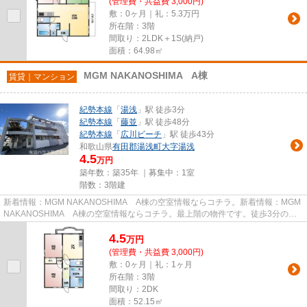
(管理費・共益費 3,000円)
敷：0ヶ月｜礼：5.3万円
所在階：3階
間取り：2LDK＋1S(納戸)
面積：64.98㎡
MGM NAKANOSHIMA A棟
賃貸｜マンション
紀勢本線
「
湯浅
」駅 徒歩3分
紀勢本線
「
藤並
」駅 徒歩48分
紀勢本線
「
広川ビーチ
」駅 徒歩43分
和歌山県
有田郡湯浅町
大字湯浅
4.5
万円
築年数：築35年 ｜募集中：
1室
階数：3階建
新着情報：MGM NAKANOSHIMA A棟の空室情報ならコチラ。新着情報：MGM
NAKANOSHIMA A棟の空室情報ならコチラ。最上階の物件です。徒歩3分の位
置に駅がある物件です。有田ハウスには、...
4.5
万
円
(管理費・共益費 3,000円)
敷：0ヶ月｜礼：1ヶ月
所在階：3階
間取り：2DK
面積：52.15㎡