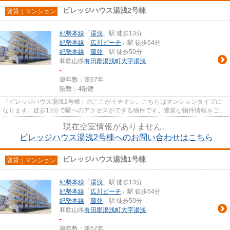
ビレッジハウス湯浅2号棟
賃貸｜マンション
紀勢本線
「
湯浅
」駅 徒歩13分
紀勢本線
「
広川ビーチ
」駅 徒歩54分
紀勢本線
「
藤並
」駅 徒歩50分
和歌山県
有田郡湯浅町
大字湯浅
-
築年数：築57年
階数：4階建
「ビレッジハウス湯浅2号棟」のここがイチオシ。こちらはマンションタイプに
なります。徒歩13分で駅へのアクセスができる物件です。豊富な物件情報をご用
意している有田ハウスへのお問...
現在空室情報がありません。
ビレッジハウス湯浅2号棟へのお問い合わせはこちら
ビレッジハウス湯浅1号棟
賃貸｜マンション
紀勢本線
「
湯浅
」駅 徒歩13分
紀勢本線
「
広川ビーチ
」駅 徒歩54分
紀勢本線
「
藤並
」駅 徒歩50分
和歌山県
有田郡湯浅町
大字湯浅
-
築年数：築57年