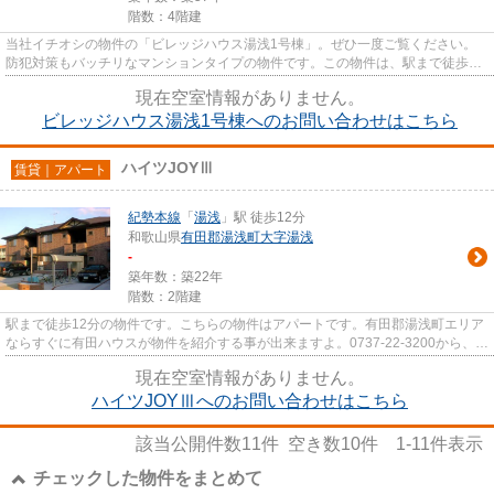
階数：4階建
当社イチオシの物件の「ビレッジハウス湯浅1号棟」。ぜひ一度ご覧ください。
防犯対策もバッチリなマンションタイプの物件です。この物件は、駅まで徒歩13
分に立地しています。交通面で...
現在空室情報がありません。
ビレッジハウス湯浅1号棟へのお問い合わせはこちら
ハイツJOYⅢ
賃貸｜アパート
紀勢本線
「
湯浅
」駅 徒歩12分
和歌山県
有田郡湯浅町
大字湯浅
-
築年数：築22年
階数：2階建
駅まで徒歩12分の物件です。こちらの物件はアパートです。有田郡湯浅町エリア
ならすぐに有田ハウスが物件を紹介する事が出来ますよ。0737-22-3200から、物
件に関するご質問等も随時受...
現在空室情報がありません。
ハイツJOYⅢへのお問い合わせはこちら
該当公開件数
11
件 空き数
10
件
1-11
件表示
チェックした物件をまとめて