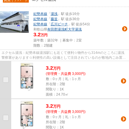
紀勢本線
「
湯浅
」駅 徒歩16分
紀勢本線
「
藤並
」駅 徒歩36分
紀勢本線
「
広川ビーチ
」駅 徒歩54分
和歌山県
有田郡湯浅町
大字湯浅
3.2
万円
築年数：築32年 ｜募集中：
2室
階数：2階建
エクセル湯浅：紀勢本線湯浅駅にも近くて便利☆物件から314mのところに湯浅
警察署があります☆利便性の高い設備として注目されているのが敷地内ごみ置き
場です☆こちらの物件はアパートで...
3.2
万
円
(管理費・共益費 3,000円)
敷：0ヶ月｜礼：1ヶ月
所在階：2階
間取り：1K
面積：24.70㎡
3.2
万
円
(管理費・共益費 3,000円)
敷：0ヶ月｜礼：1ヶ月
所在階：2階
間取り：1K