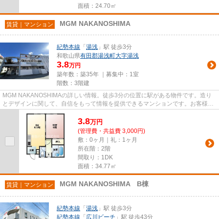
面積：24.70㎡
MGM NAKANOSHIMA
賃貸｜マンション
紀勢本線
「
湯浅
」駅 徒歩3分
和歌山県
有田郡湯浅町
大字湯浅
3.8
万円
築年数：築35年 ｜募集中：
1室
階数：3階建
MGM NAKANOSHIMAの詳しい情報。徒歩3分の位置に駅がある物件です。造り
とデザインに関して、自信をもって情報を提供できるマンションです。お客様の
希望にマッチした物件が、有田郡湯...
3.8
万
円
(管理費・共益費 3,000円)
敷：0ヶ月｜礼：1ヶ月
所在階：2階
間取り：1DK
面積：34.77㎡
MGM NAKANOSHIMA B棟
賃貸｜マンション
紀勢本線
「
湯浅
」駅 徒歩3分
紀勢本線
「
広川ビーチ
」駅 徒歩43分