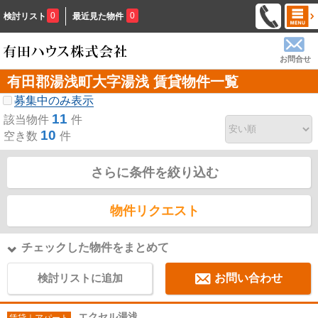
0
0
検討リスト
最近見た物件
お問合せ
有田郡湯浅町大字湯浅 賃貸物件一覧
募集中のみ表示
11
該当物件
件
10
空き数
件
さらに条件を絞り込む
物件リクエスト
チェックした物件をまとめて
検討リストに追加
お問い合わせ
エクセル湯浅
賃貸｜アパート