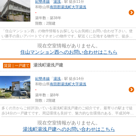
紀勢本線
「
湯浅
」駅 徒歩11分
和歌山県
有田郡湯浅町
大字湯浅
-
築年数：築38年
階数：2階建
「住山マンション西」の物件情報をお探しならお気軽にお問い合わせ下さい。使
い勝手の良いアパートでイチオシの物件です。駅近くに立地する物件で、徒歩11
分程でアクセスできます。最...
現在空室情報がありません。
住山マンション西へのお問い合わせはこちら
湯浅町湯浅戸建
賃貸｜一戸建て
紀勢本線
「
湯浅
」駅 徒歩14分
和歌山県
有田郡湯浅町
大字湯浅
-
築年数：築8年
階数：2階建
多くの方からご好評頂いている湯浅町湯浅戸建のご紹介です。最寄りの駅まで徒
歩14分の一戸建てです。周辺環境も良好で、魅力的な住環境のある、平成30年築
の物件です。広々とした室内...
現在空室情報がありません。
湯浅町湯浅戸建へのお問い合わせはこちら