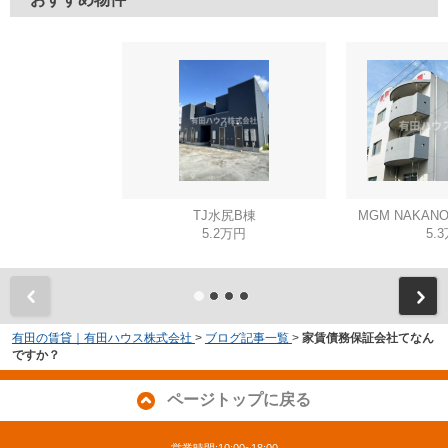
TJ水尻B棟
MGM NAKAN
5.2万円
5.
有田の賃貸｜有田ハウス株式会社
>
ブログ記事一覧
>
家賃債務保証会社てなん
ですか？
ページトップに戻る
営業時間:10:00~18:00