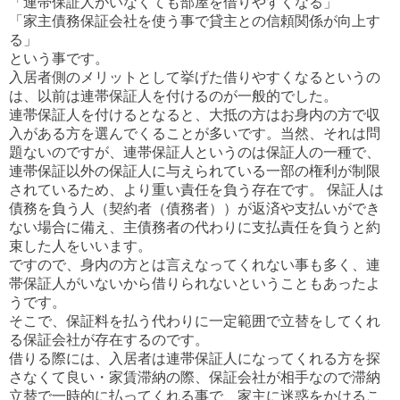
「連帯保証人がいなくても部屋を借りやすくなる」
「家主債務保証会社を使う事で貸主との信頼関係が向上す
る」
という事です。
入居者側のメリットとして挙げた借りやすくなるというの
は、以前は連帯保証人を付けるのが一般的でした。
連帯保証人を付けるとなると、大抵の方はお身内の方で収
入がある方を選んでくることが多いです。当然、それは問
題ないのですが、連帯保証人というのは保証人の一種で、
連帯保証以外の保証人に与えられている一部の権利が制限
されているため、より重い責任を負う存在です。 保証人は
債務を負う人（契約者（債務者））が返済や支払いができ
ない場合に備え、主債務者の代わりに支払責任を負うと約
束した人をいいます。
ですので、身内の方とは言えなってくれない事も多く、連
帯保証人がいないから借りられないということもあったよ
うです。
そこで、保証料を払う代わりに一定範囲で立替をしてくれ
る保証会社が存在するのです。
借りる際には、入居者は連帯保証人になってくれる方を探
さなくて良い・家賃滞納の際、保証会社が相手なので滞納
立替で一時的に払ってくれる事で、家主に迷惑をかけるこ