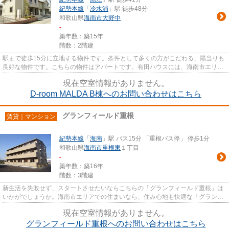
紀勢本線
「
冷水浦
」駅 徒歩48分
和歌山県
海南市
大野中
-
築年数：築15年
階数：2階建
駅まで徒歩15分に立地する物件です。条件として多くの方がこだわる、陽当りも
良好な物件です。こちらの物件はアパートです。有田ハウスには、海南市エリア
の賃貸情報が豊富です。もち...
現在空室情報がありません。
D-room MALDA B棟へのお問い合わせはこちら
グランフィールド重根
賃貸｜マンション
紀勢本線
「
海南
」駅 バス15分 「重根バス停」 停歩1分
和歌山県
海南市
重根東
１丁目
-
築年数：築16年
階数：3階建
新生活を失敗せず、スタートさせたいならこちらの「グランフィールド重根」は
いかがでしょうか。海南市エリアでの住まいなら、住み心地も快適な「グランフ
ィールド重根」はいかがでし...
現在空室情報がありません。
グランフィールド重根へのお問い合わせはこちら