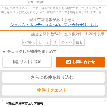
階数：3階建
こちらの物件はアパートです。自走式駐車場がある物件です。忙しい日でもゴミ
出しをサクッと終えられるように、敷地内にゴミ置き場を設置しています。有田
ハウスが海南市で公開してい...
現在空室情報がありません。
シャルム・ポンテシコネへのお問い合わせはこちら
該当公開件数
54
件 空き数
2
件
1-20
件表示
1
2
3
<<前へ
次へ>>
最初
チェックした物件をまとめて
検討リストに追加
お問い合わせ
さらに条件を絞り込む
物件リクエスト
和歌山県海南市エリア情報