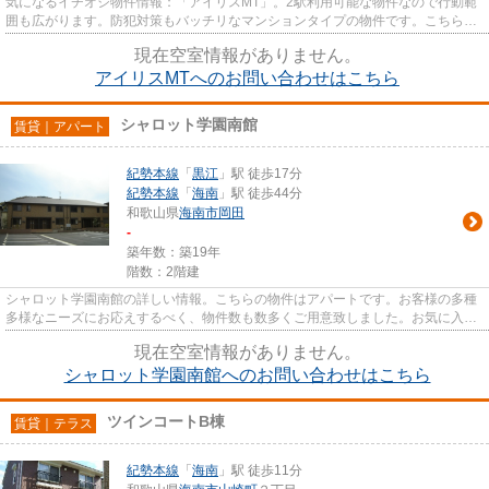
気になるイチオシ物件情報：「アイリスMT」。2駅利用可能な物件なので行動範
囲も広がります。防犯対策もバッチリなマンションタイプの物件です。こちらは
初期費用をカードでお支払いい...
現在空室情報がありません。
アイリスMTへのお問い合わせはこちら
シャロット学園南館
賃貸｜アパート
紀勢本線
「
黒江
」駅 徒歩17分
紀勢本線
「
海南
」駅 徒歩44分
和歌山県
海南市
岡田
-
築年数：築19年
階数：2階建
シャロット学園南館の詳しい情報。こちらの物件はアパートです。お客様の多種
多様なニーズにお応えするべく、物件数も数多くご用意致しました。お気に入り
の物件をどうぞ見つけてみて...
現在空室情報がありません。
シャロット学園南館へのお問い合わせはこちら
ツインコートB棟
賃貸｜テラス
紀勢本線
「
海南
」駅 徒歩11分