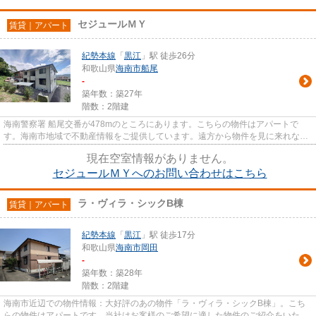
セジュールＭＹ
賃貸｜アパート
紀勢本線
「
黒江
」駅 徒歩26分
和歌山県
海南市
船尾
-
築年数：築27年
階数：2階建
海南警察署 船尾交番が478mのところにあります。こちらの物件はアパートで
す。海南市地域で不動産情報をご提供しています。遠方から物件を見に来れない
方は是非info@aridahouse.comか...
現在空室情報がありません。
セジュールＭＹへのお問い合わせはこちら
ラ・ヴィラ・シックB棟
賃貸｜アパート
紀勢本線
「
黒江
」駅 徒歩17分
和歌山県
海南市
岡田
-
築年数：築28年
階数：2階建
海南市近辺での物件情報：大好評のあの物件「ラ・ヴィラ・シックB棟」。こち
らの物件はアパートです。当社はお客様のご希望に適した物件のご紹介をいたし