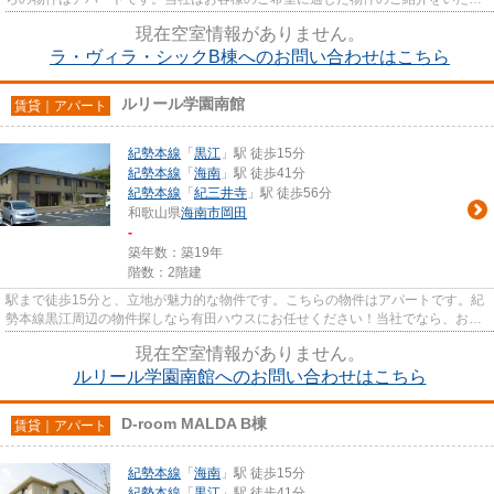
ます。多種多様な物件情報を取...
現在空室情報がありません。
ラ・ヴィラ・シックB棟へのお問い合わせはこちら
ルリール学園南館
賃貸｜アパート
紀勢本線
「
黒江
」駅 徒歩15分
紀勢本線
「
海南
」駅 徒歩41分
紀勢本線
「
紀三井寺
」駅 徒歩56分
和歌山県
海南市
岡田
-
築年数：築19年
階数：2階建
駅まで徒歩15分と、立地が魅力的な物件です。こちらの物件はアパートです。紀
勢本線黒江周辺の物件探しなら有田ハウスにお任せください！当社でなら、お客
様のお探しの物件を見つける...
現在空室情報がありません。
ルリール学園南館へのお問い合わせはこちら
D-room MALDA B棟
賃貸｜アパート
紀勢本線
「
海南
」駅 徒歩15分
紀勢本線
「
黒江
」駅 徒歩41分