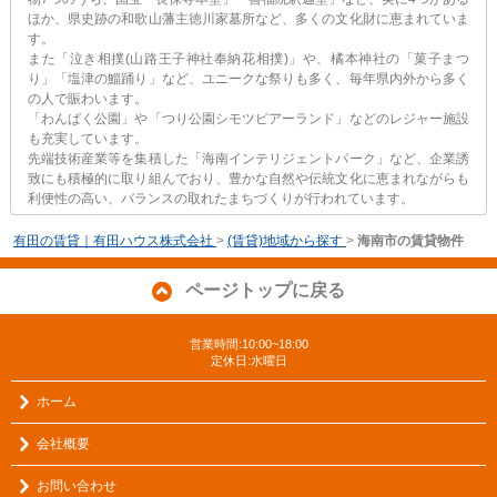
ほか、県史跡の和歌山藩主徳川家墓所など、多くの文化財に恵まれていま
す。
また「泣き相撲(山路王子神社奉納花相撲)」や、橘本神社の「菓子まつ
り」「塩津の鯔踊り」など、ユニークな祭りも多く、毎年県内外から多く
の人で賑わいます。
「わんぱく公園」や「つり公園シモツピアーランド」などのレジャー施設
も充実しています。
先端技術産業等を集積した「海南インテリジェントパーク」など、企業誘
致にも積極的に取り組んでおり、豊かな自然や伝統文化に恵まれながらも
利便性の高い、バランスの取れたまちづくりが行われています。
有田の賃貸｜有田ハウス株式会社
>
(賃貸)地域から探す
>
海南市の賃貸物件
ページトップに戻る
営業時間:10:00~18:00
定休日:水曜日
ホーム
会社概要
お問い合わせ