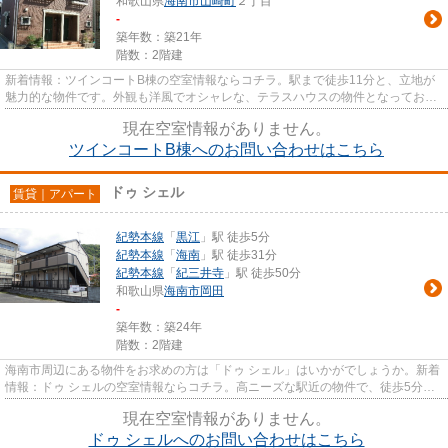
和歌山県
海南市
山崎町
２丁目
-
築年数：築21年
階数：2階建
新着情報：ツインコートB棟の空室情報ならコチラ。駅まで徒歩11分と、立地が
魅力的な物件です。外観も洋風でオシャレな、テラスハウスの物件となっており
ます。海南市エリアや紀勢本線...
現在空室情報がありません。
ツインコートB棟へのお問い合わせはこちら
ドゥ シェル
賃貸｜アパート
紀勢本線
「
黒江
」駅 徒歩5分
紀勢本線
「
海南
」駅 徒歩31分
紀勢本線
「
紀三井寺
」駅 徒歩50分
和歌山県
海南市
岡田
-
築年数：築24年
階数：2階建
海南市周辺にある物件をお求めの方は「ドゥ シェル」はいかがでしょうか。新着
情報：ドゥ シェルの空室情報ならコチラ。高ニーズな駅近の物件で、徒歩5分で
駅に行くことができます。駐...
現在空室情報がありません。
ドゥ シェルへのお問い合わせはこちら