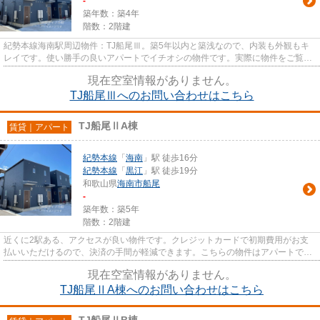
-
築年数：築4年
階数：2階建
紀勢本線海南駅周辺物件：TJ船尾Ⅲ。築5年以内と築浅なので、内装も外観もキ
レイです。使い勝手の良いアパートでイチオシの物件です。実際に物件をご覧に
なりたいなら、info@aridahouse...
現在空室情報がありません。
TJ船尾Ⅲへのお問い合わせはこちら
TJ船尾ⅡA棟
賃貸｜アパート
紀勢本線
「
海南
」駅 徒歩16分
紀勢本線
「
黒江
」駅 徒歩19分
和歌山県
海南市
船尾
-
築年数：築5年
階数：2階建
近くに2駅ある、アクセスが良い物件です。クレジットカードで初期費用がお支
払いいただけるので、決済の手間が軽減できます。こちらの物件はアパートで
す。まだまだ新しい築浅物件はこ...
現在空室情報がありません。
TJ船尾ⅡA棟へのお問い合わせはこちら
TJ船尾ⅡB棟