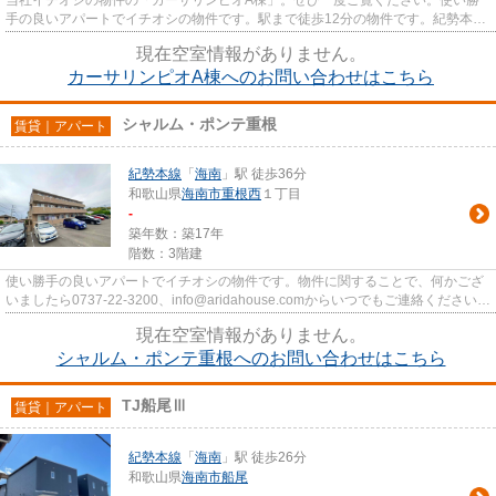
手の良いアパートでイチオシの物件です。駅まで徒歩12分の物件です。紀勢本線
海南にある物件についてのお問...
現在空室情報がありません。
カーサリンピオA棟へのお問い合わせはこちら
シャルム・ポンテ重根
賃貸｜アパート
紀勢本線
「
海南
」駅 徒歩36分
和歌山県
海南市
重根西
１丁目
-
築年数：築17年
階数：3階建
使い勝手の良いアパートでイチオシの物件です。物件に関することで、何かござ
いましたら0737-22-3200、info@aridahouse.comからいつでもご連絡ください。
海南市にある紀勢本線海南エリ...
現在空室情報がありません。
シャルム・ポンテ重根へのお問い合わせはこちら
TJ船尾Ⅲ
賃貸｜アパート
紀勢本線
「
海南
」駅 徒歩26分
和歌山県
海南市
船尾