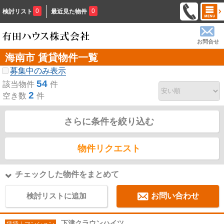
0
0
検討リスト
最近見た物件
お問合せ
海南市 賃貸物件一覧
募集中のみ表示
54
該当物件
件
2
空き数
件
さらに条件を絞り込む
物件リクエスト
チェックした物件をまとめて
検討リストに追加
お問い合わせ
下津クラウンハイツ
賃貸｜マンション