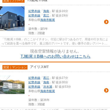
賃貸｜アパート
紀勢本線
「
海南
」駅 徒歩16分
紀勢本線
「
黒江
」駅 徒歩19分
和歌山県
海南市
船尾
-
築年数：築5年
階数：2階建
「TJ船尾ⅡB棟」のここがイチオシ。付近に駅が2つあるので、用途や行き先によ
って経路を選べる物件です。最上階のアパートです。使い勝手の良いアパートで
イチオシの物件です。明るいス...
現在空室情報がありません。
TJ船尾ⅡB棟へのお問い合わせはこちら
アイリスMT
賃貸｜マンション
紀勢本線
「
黒江
」駅 徒歩27分
紀勢本線
「
海南
」駅 徒歩30分
紀勢本線
「
冷水浦
」駅 徒歩53分
和歌山県
海南市
船尾
-
築年数：築36年
階数：3階建