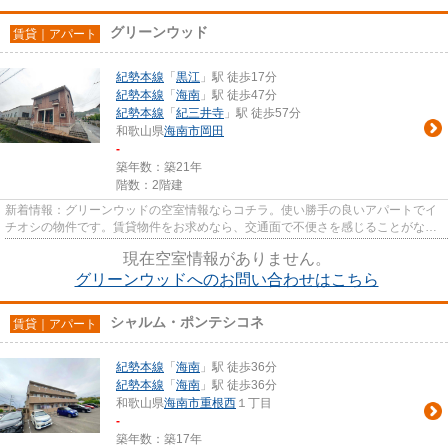
グリーンウッド
賃貸｜アパート
紀勢本線
「
黒江
」駅 徒歩17分
紀勢本線
「
海南
」駅 徒歩47分
紀勢本線
「
紀三井寺
」駅 徒歩57分
和歌山県
海南市
岡田
-
築年数：築21年
階数：2階建
新着情報：グリーンウッドの空室情報ならコチラ。使い勝手の良いアパートでイ
チオシの物件です。賃貸物件をお求めなら、交通面で不便さを感じることがない
紀勢本線黒江周辺です。物件...
現在空室情報がありません。
グリーンウッドへのお問い合わせはこちら
シャルム・ポンテシコネ
賃貸｜アパート
紀勢本線
「
海南
」駅 徒歩36分
紀勢本線
「
海南
」駅 徒歩36分
和歌山県
海南市
重根西
１丁目
-
築年数：築17年