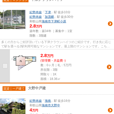
紀勢本線
「
下津
」駅 徒歩10分
紀勢本線
「
加茂郷
」駅 徒歩30分
和歌山県
海南市
下津町小原
2.8
万円
築年数：築34年 ｜募集中：
1室
階数：3階建
多くの方からご好評頂いている下津クラウンハイツのご紹介です。行き先に応じ
て駅を選べる2駅利用可能なマンションです。最上階のマンションです。こちら
の物件はマンションです。当社...
2.8
万
円
(管理費・共益費 -)
敷：0ヶ月｜礼：5万円
所在階：3階
間取り：1K
面積：18.36㎡
大野中戸建
賃貸｜一戸建て
紀勢本線
「
海南
」駅 徒歩16分
和歌山県
海南市
大野中
4
万円