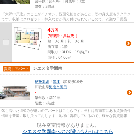
築年数：築48年 ｜募集中：
1室
階数：2階建
「大野中戸建」のここがイチオシ。洗面化粧台があると、朝の身支度もラクラク
です。収納はクロゼット・押入などが備え付けられているので、衣類や日用品の
収納に重宝します。こちらは...
4
万
円
(管理費・共益費 -)
敷：0ヶ月｜礼：0ヶ月
所在階：1階
間取り：3LDK＋1S(納戸)
面積：64.00㎡
シエスタ学園南
賃貸｜アパート
紀勢本線
「
黒江
」駅 徒歩16分
和歌山県
海南市
岡田
-
築年数：築21年
階数：2階建
落ち着いた街並みが魅力のアパートはこちらです。当社は海南市にある賃貸物件
情報を豊富に取り扱っております。地域に密着しているので、確かな賃貸情報と
地域情報をご提供いたします。
現在空室情報がありません。
シエスタ学園南へのお問い合わせはこちら