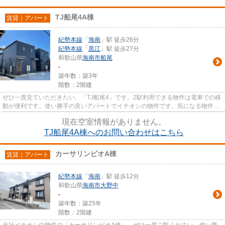
TJ船尾4A棟
賃貸｜アパート
紀勢本線
「
海南
」駅 徒歩26分
紀勢本線
「
黒江
」駅 徒歩27分
和歌山県
海南市
船尾
-
築年数：築3年
階数：2階建
ぜひ一度見ていただきたい、「TJ船尾4」です。2駅利用できる物件は電車での移
動が便利です。使い勝手の良いアパートでイチオシの物件です。気になる物件ほ
どすぐに無くなってしまいま...
現在空室情報がありません。
TJ船尾4A棟へのお問い合わせはこちら
カーサリンピオA棟
賃貸｜アパート
紀勢本線
「
海南
」駅 徒歩12分
和歌山県
海南市
大野中
-
築年数：築25年
階数：2階建
当社イチオシの物件の「カーサリンピオA棟」。ぜひ一度ご覧ください。使い勝