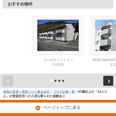
おすすめ物件
コーポサンシャイン
MGM NAKAN
3.8万円
5.
有田の賃貸｜有田ハウス株式会社
>
ブログ記事一覧
>
65歳以上の「4人に1
人」が賃貸住宅への入居を断られた経験あり
ページトップに戻る