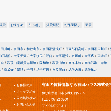
賃貸
おすすめ
引っ越し
賃貸疑問
お部屋探し
新居
有田川町
/
有田市
/
和歌山市
/
有田郡湯浅町
/
日高郡日高町
/
有田郡広川町
/
川町財部
/
大字天満
/
大字水尻
/
野口
/
大字湯浅
/
名屋町
/
大字広
/
宮崎町
/
鉄道
/
和歌山電鐵貴志川線
/
阪和線
/
和歌山線
/
南海本線
/
南海和歌山港線
島
/
道成寺
/
湯浅
/
学門
/
紀伊宮原
/
市役所前
/
紀伊内原
/
紀伊御坊
有田の賃貸情報なら有田ハウス株式会
可
お客様の声
スタッフ紹介
和歌山県有田市糸我町西555-5
し
周辺施設検索
TEL:0737-22-3200
お問い合わせ
FAX:0737-22-3111
ト無料