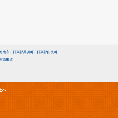
海南市
/
日高郡美浜町
/
日高郡由良町
宮原町道
社へ