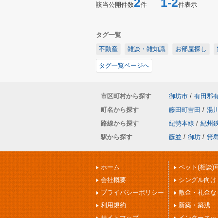
2
1-2
該当公開件数
件
件表示
タグ一覧
不動産
雑談・雑知識
お部屋探し
タグ一覧ページへ
市区町村から探す
御坊市
/
有田郡
町名から探す
藤田町吉田
/
湯
路線から探す
紀勢本線
/
紀州
駅から探す
藤並
/
御坊
/
箕
ホーム
ペット(相談)
会社概要
シングル向け
プライバシーポリシー
敷金・礼金な
利用規約
新築・築浅
サイトマップ
インターネッ