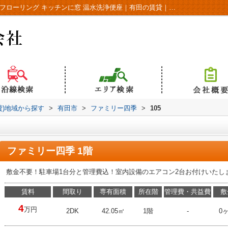
ファミリー四季105｜庭 バストイレ別 一部フローリング キッチンに窓 温水洗浄便座｜有田の賃貸｜有田ハウス株式会社
貸)地域から探す
>
有田市
>
ファミリー四季
>
105
ファミリー四季 1階
敷金不要！駐車場1台分と管理費込！室内設備のエアコン2台お付けいたし
賃料
間取り
専有面積
所在階
管理費・共益費
敷
4
万円
2DK
42.05㎡
1階
-
0