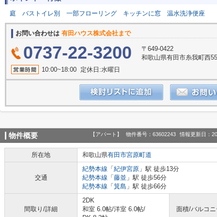
庭
バストイレ別
一部フローリング
キッチンに窓
温水洗浄便座
お問い合わせは
有田ハウス株式会社まで
0737-22-3200
〒649-0422
和歌山県有田市糸我町西55
10:00~18:00 定休日:水曜日
【アパート】
物件番号：63602243
情報更新日：20
物件概要
所在地
和歌山県
有田市
宮原町道
紀勢本線
「
紀伊宮原
」駅 徒歩13分
交通
紀勢本線
「
藤並
」駅 徒歩56分
紀勢本線
「
箕島
」駅 徒歩66分
2DK
間取り/詳細
和室 6.0帖
/
洋室 6.0帖
/
面積/バルコ