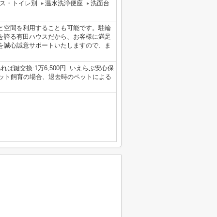
ス・トイレ別
温水洗浄便座
洗面台
と空間を利用することも可能です。駐輪
を誇る有田ハウスだから、お客様に満足
を誠心誠意サポートいたしますので、ま
あれば鍵交換:1万6,500円 いえらぶ安心保
） ●ペット飼育の場合、退去時のペットによる