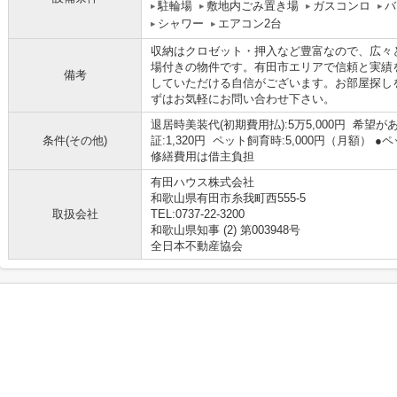
駐輪場
敷地内ごみ置き場
ガスコンロ
バ
シャワー
エアコン2台
収納はクロゼット・押入など豊富なので、広々
場付きの物件です。有田市エリアで信頼と実績
備考
していただける自信がございます。お部屋探し
ずはお気軽にお問い合わせ下さい。
退居時美装代(初期費用払):5万5,000円 希望が
条件(その他)
証:1,320円 ペット飼育時:5,000円（月額
修繕費用は借主負担
有田ハウス株式会社
和歌山県有田市糸我町西555-5
取扱会社
TEL:0737-22-3200
和歌山県知事 (2) 第003948号
全日本不動産協会