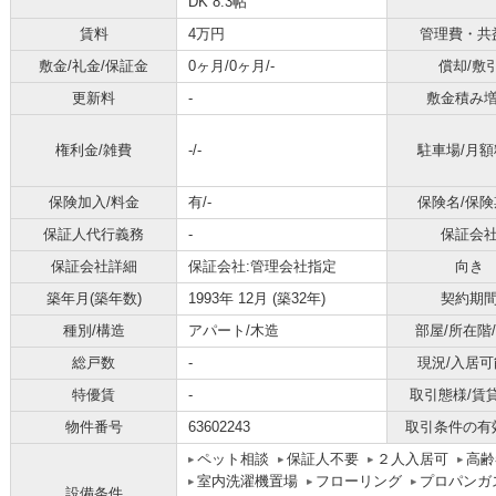
DK 8.3帖
賃料
4万円
管理費・共
敷金/礼金/保証金
0ヶ月/0ヶ月/-
償却/敷
更新料
-
敷金積み
権利金/雑費
-/-
駐車場/月額
保険加入/料金
有/-
保険名/保険
保証人代行義務
-
保証会
保証会社詳細
保証会社:管理会社指定
向き
築年月(築年数)
1993年 12月 (築32年)
契約期
種別/構造
アパート/木造
部屋/所在階
総戸数
-
現況/入居可
特優賃
-
取引態様/賃
物件番号
63602243
取引条件の有
ペット相談
保証人不要
２人入居可
高齢
室内洗濯機置場
フローリング
プロパンガ
設備条件