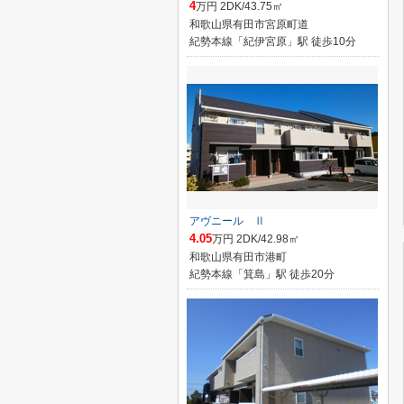
4
万円 2DK/43.75㎡
和歌山県有田市宮原町道
紀勢本線「紀伊宮原」駅 徒歩10分
アヴニール Ⅱ
4.05
万円 2DK/42.98㎡
和歌山県有田市港町
紀勢本線「箕島」駅 徒歩20分