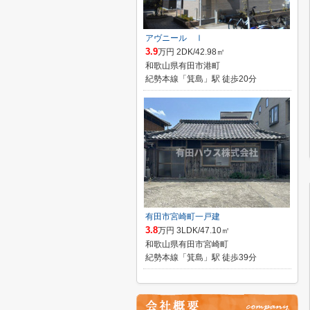
アヴニール Ⅰ
3.9
万円 2DK/42.98㎡
和歌山県有田市港町
紀勢本線「箕島」駅 徒歩20分
有田市宮崎町一戸建
3.8
万円 3LDK/47.10㎡
和歌山県有田市宮崎町
紀勢本線「箕島」駅 徒歩39分