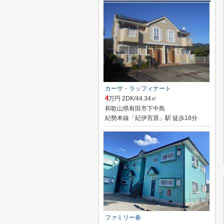
カーサ・ラッフィナート
4
万円 2DK/44.34㎡
和歌山県有田市下中島
紀勢本線「紀伊宮原」駅 徒歩18分
ファミリー春