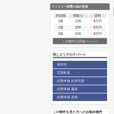
ファミリー四季
の他の空室
所在階
間取り
賃料
1階
2DK
4
万円
1階
2DK
4
万円
2階
2DK
4
万円
この物件の詳細ページへ
同じエリアのアパート
有田市
宮原町道
紀勢本線 紀伊宮原
紀勢本線 藤並
紀勢本線 箕島
この物件を見た方へのお勧め物件