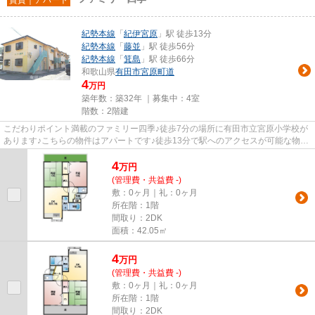
紀勢本線
「
紀伊宮原
」駅 徒歩13分
紀勢本線
「
藤並
」駅 徒歩56分
紀勢本線
「
箕島
」駅 徒歩66分
和歌山県
有田市
宮原町道
4
万円
築年数：築32年 ｜募集中：
4室
階数：2階建
こだわりポイント満載のファミリー四季♪徒歩7分の場所に有田市立宮原小学校が
あります♪こちらの物件はアパートです♪徒歩13分で駅へのアクセスが可能な物件
です♪紀勢本線紀伊宮原周辺の...
4
万
円
(管理費・共益費 -)
敷：0ヶ月｜礼：0ヶ月
所在階：1階
間取り：2DK
面積：42.05㎡
4
万
円
(管理費・共益費 -)
敷：0ヶ月｜礼：0ヶ月
所在階：1階
間取り：2DK