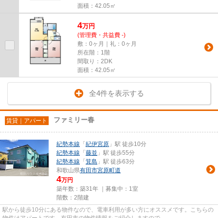
面積：42.05㎡
4
万
円
(管理費・共益費 -)
敷：0ヶ月｜礼：0ヶ月
所在階：1階
間取り：2DK
面積：42.05㎡
全4件を表示する
ファミリー春
賃貸｜アパート
紀勢本線
「
紀伊宮原
」駅 徒歩10分
紀勢本線
「
藤並
」駅 徒歩55分
紀勢本線
「
箕島
」駅 徒歩63分
和歌山県
有田市
宮原町道
4
万円
築年数：築31年 ｜募集中：
1室
階数：2階建
駅から徒歩10分にある物件なので、電車利用が多い方にオススメです。こちらの
物件はアパートです。有田市の物件情報をご紹介しますので、