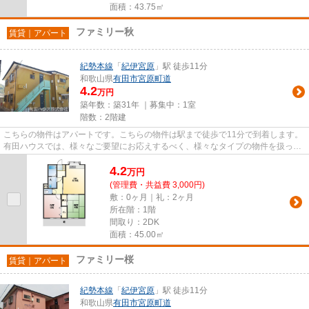
面積：43.75㎡
ファミリー秋
賃貸｜アパート
紀勢本線
「
紀伊宮原
」駅 徒歩11分
和歌山県
有田市
宮原町道
4.2
万円
築年数：築31年 ｜募集中：
1室
階数：2階建
こちらの物件はアパートです。こちらの物件は駅まで徒歩で11分で到着します。
有田ハウスでは、様々なご要望にお応えするべく、様々なタイプの物件を扱って
おります。どうぞお気軽にご...
4.2
万
円
(管理費・共益費 3,000円)
敷：0ヶ月｜礼：2ヶ月
所在階：1階
間取り：2DK
面積：45.00㎡
ファミリー桜
賃貸｜アパート
紀勢本線
「
紀伊宮原
」駅 徒歩11分
和歌山県
有田市
宮原町道