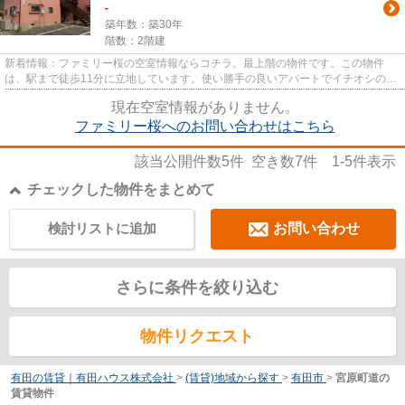
-
築年数：築30年
階数：2階建
新着情報：ファミリー桜の空室情報ならコチラ。最上階の物件です。この物件
は、駅まで徒歩11分に立地しています。使い勝手の良いアパートでイチオシの物
件です。ニーズの高い有田市内...
現在空室情報がありません。
ファミリー桜へのお問い合わせはこちら
該当公開件数
5
件 空き数
7
件
1-5
件表示
チェックした物件をまとめて
検討リストに追加
お問い合わせ
さらに条件を絞り込む
物件リクエスト
有田の賃貸｜有田ハウス株式会社
>
(賃貸)地域から探す
>
有田市
>
宮原町道の
賃貸物件