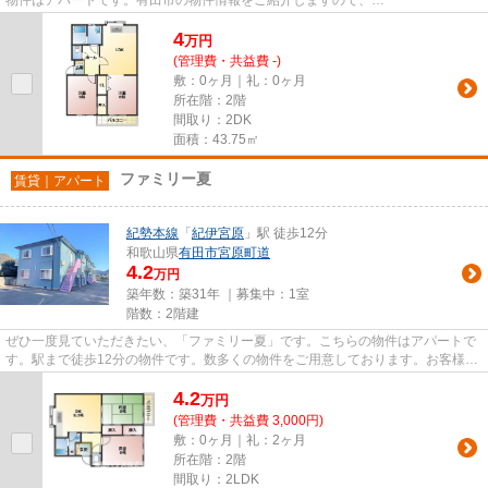
info@aridahouse.comからご連絡ください。当社...
4
万
円
(管理費・共益費 -)
敷：0ヶ月｜礼：0ヶ月
所在階：2階
間取り：2DK
面積：43.75㎡
ファミリー夏
賃貸｜アパート
紀勢本線
「
紀伊宮原
」駅 徒歩12分
和歌山県
有田市
宮原町道
4.2
万円
築年数：築31年 ｜募集中：
1室
階数：2階建
ぜひ一度見ていただきたい、「ファミリー夏」です。こちらの物件はアパートで
す。駅まで徒歩12分の物件です。数多くの物件をご用意しております。お客様の
ご希望の物件をお選び下さい...
4.2
万
円
(管理費・共益費 3,000円)
敷：0ヶ月｜礼：2ヶ月
所在階：2階
間取り：2LDK