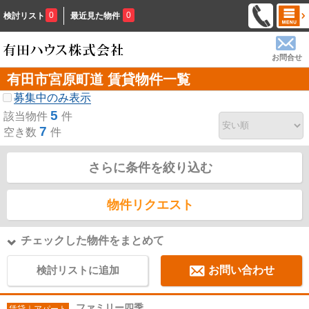
0
0
検討リスト
最近見た物件
お問合せ
有田市宮原町道 賃貸物件一覧
募集中のみ表示
5
該当物件
件
7
空き数
件
さらに条件を絞り込む
物件リクエスト
チェックした物件をまとめて
検討リストに追加
お問い合わせ
ファミリー四季
賃貸｜アパート