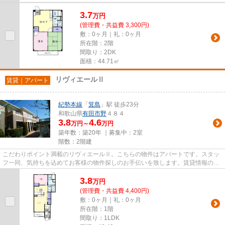
3.7
万
円
(管理費・共益費 3,300円)
敷：0ヶ月｜礼：0ヶ月
所在階：2階
間取り：2DK
面積：44.71㎡
リヴィエールⅡ
賃貸｜アパート
紀勢本線
「
箕島
」駅 徒歩23分
和歌山県
有田市
野
４８４
3.8
4.6
万円～
万円
築年数：築20年 ｜募集中：
2室
階数：2階建
こだわりポイント満載のリヴィエールⅡ。こちらの物件はアパートです。スタッ
フ一同、気持ちを込めてお客様の物件探しのお手伝いを致します。賃貸情報のこ
となら、豊富な物件情報を取り...
3.8
万
円
(管理費・共益費 4,400円)
敷：0ヶ月｜礼：0ヶ月
所在階：1階
間取り：1LDK