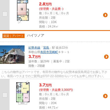
2.8
万
円
(管理費・共益費 -)
敷：0ヶ月｜礼：0ヶ月
所在階：2階
間取り：1DK
面積：24.24㎡
ハイツノア
賃貸｜アパート
紀勢本線
「
箕島
」駅 徒歩22分
和歌山県
有田市
宮崎町
８９－１
3.7
万円
築年数：築29年 ｜募集中：
2室
階数：2階建
こちらの物件はアパートです。有田市の物件なら紀勢本線箕島周辺でお探し下さ
い。有田ハウスまでのご質問は0737-22-3200からいつでもお申し付け下さい。
3.7
万
円
(管理費・共益費 3,300円)
敷：0ヶ月｜礼：0ヶ月
所在階：2階
間取り：2DK
面積：44.71㎡