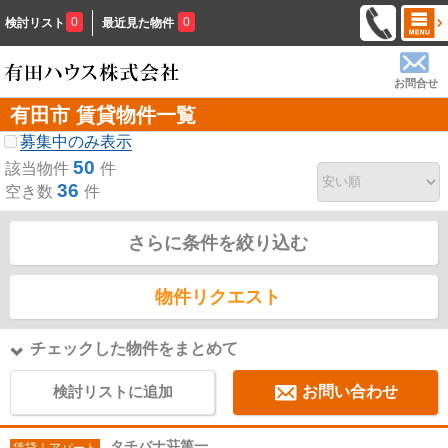
0
0
検討リスト
最近見た物件
お問合せ
有田市 賃貸物件一覧
募集中のみ表示
50
該当物件
件
36
空き数
件
さらに条件を絞り込む
物件リクエスト
チェックした物件をまとめて
検討リストに追加
お問い合わせ
タチバナ荘第一
賃貸｜アパート