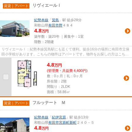
リヴィエールⅠ
賃貸｜アパート
紀勢本線
「
箕島
」駅 徒歩28分
和歌山県
有田市
野
４８４
4.8
万円
築年数：築20年 ｜募集中：
1室
階数：2階建
リヴィエールⅠ：紀勢本線箕島駅にも近くて便利。徒歩16分の場所に有田市立保
田小学校があります。こちらの物件はアパートです。物件をお探しの方はこちら
からお探しになりませんか。た...
4.8
万
円
(管理費・共益費 4,400円)
敷：0ヶ月｜礼：0ヶ月
所在階：2階
間取り：2LDK
面積：58.86㎡
フルッテート Ｍ
賃貸｜アパート
紀勢本線
「
紀伊宮原
」駅 徒歩13分
和歌山県
有田市
宮原町新町
２４０－５
4.8
万円