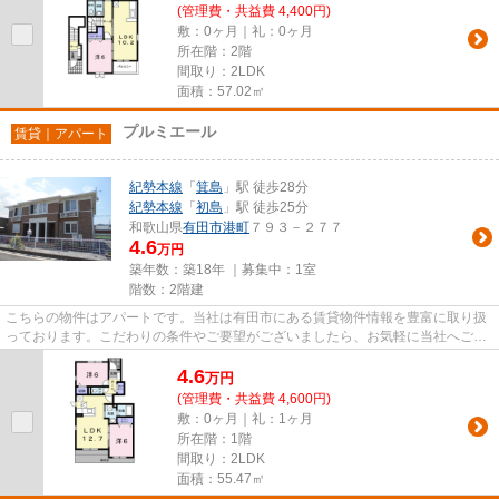
(管理費・共益費 4,400円)
敷：0ヶ月｜礼：0ヶ月
所在階：2階
間取り：2LDK
面積：57.02㎡
プルミエール
賃貸｜アパート
紀勢本線
「
箕島
」駅 徒歩28分
紀勢本線
「
初島
」駅 徒歩25分
和歌山県
有田市
港町
７９３－２７７
4.6
万円
築年数：築18年 ｜募集中：
1室
階数：2階建
こちらの物件はアパートです。当社は有田市にある賃貸物件情報を豊富に取り扱
っております。こだわりの条件やご要望がございましたら、お気軽に当社へご連
絡下さい。ご希望に適した物...
4.6
万
円
(管理費・共益費 4,600円)
敷：0ヶ月｜礼：1ヶ月
所在階：1階
間取り：2LDK
面積：55.47㎡