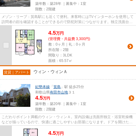
築年数：築28年 ｜募集中：
1室
階数：2階建
メゾン・リーブ：箕島駅にも近くて便利。来客時にはTVインターホンを使用して
訪問者の顔を確認することができるので防犯対策につながります。独立洗面台な
ので床が水で濡れたり鏡が曇...
4.5
万
円
(管理費・共益費 3,300円)
敷：0ヶ月｜礼：0ヶ月
所在階：2階
間取り：3LDK
面積：65.57㎡
ウィン・ウィンＡ
賃貸｜アパート
紀勢本線
「
箕島
」駅 徒歩25分
和歌山県
有田市
山地
３１
4.5
万円
築年数：築20年 ｜募集中：
1室
階数：2階建
こだわりポイント満載のウィン・ウィンＡ。室内設備は洗面所独立・浴室乾燥機
などが揃っているので、快適に過ごしやすいお部屋になります。ドアを開けたり
直接会話しなくてもモニター...
4.5
万
円