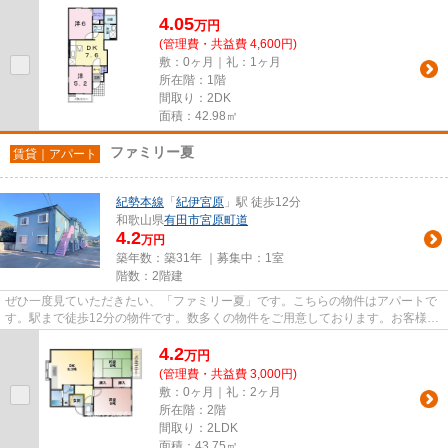
要望などございましたら、お気軽...
4.05
万
円
(管理費・共益費 4,600円)
敷：0ヶ月｜礼：1ヶ月
所在階：1階
間取り：2DK
面積：42.98㎡
ファミリー夏
賃貸｜アパート
紀勢本線
「
紀伊宮原
」駅 徒歩12分
和歌山県
有田市
宮原町道
4.2
万円
築年数：築31年 ｜募集中：
1室
階数：2階建
ぜひ一度見ていただきたい、「ファミリー夏」です。こちらの物件はアパートで
す。駅まで徒歩12分の物件です。数多くの物件をご用意しております。お客様の
ご希望の物件をお選び下さい...
4.2
万
円
(管理費・共益費 3,000円)
敷：0ヶ月｜礼：2ヶ月
所在階：2階
間取り：2LDK
面積：43.75㎡