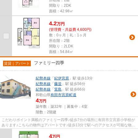
間取り：2DK
面積：42.98㎡
4.2
万
円
(管理費・共益費 4,600円)
敷：0ヶ月｜礼：1ヶ月
所在階：2階
間取り：2LDK
面積：54.84㎡
ファミリー四季
賃貸｜アパート
紀勢本線
「
紀伊宮原
」駅 徒歩13分
紀勢本線
「
藤並
」駅 徒歩56分
紀勢本線
「
箕島
」駅 徒歩66分
和歌山県
有田市
宮原町道
4
万円
築年数：築32年 ｜募集中：
4室
階数：2階建
こだわりポイント満載のファミリー四季♪徒歩7分の場所に有田市立宮原小学校が
あります♪こちらの物件はアパートです♪徒歩13分で駅へのアクセスが可能な物件
です♪紀勢本線紀伊宮原周辺の...
4
万
円