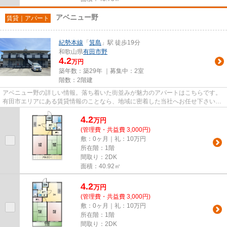
アベニュー野
賃貸｜アパート
紀勢本線
「
箕島
」駅 徒歩19分
和歌山県
有田市
野
4.2
万円
築年数：築29年 ｜募集中：
2室
階数：2階建
アベニュー野の詳しい情報。落ち着いた街並みが魅力のアパートはこちらです。
有田市エリアにある賃貸情報のことなら、地域に密着した当社へお任せ下さい。
当社は、多種多様な賃貸情報...
4.2
万
円
(管理費・共益費 3,000円)
敷：0ヶ月｜礼：10万円
所在階：1階
間取り：2DK
面積：40.92㎡
4.2
万
円
(管理費・共益費 3,000円)
敷：0ヶ月｜礼：10万円
所在階：1階
間取り：2DK