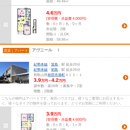
面積：46.49㎡
4.6
万
円
(管理費・共益費 4,000円)
敷：0ヶ月｜礼：0ヶ月
所在階：2階
間取り：2LDK
面積：58.86㎡
アヴニール Ⅰ
賃貸｜アパート
紀勢本線
「
箕島
」駅 徒歩20分
紀勢本線
「
初島
」駅 徒歩26分
和歌山県
有田市
港町
４１３－１
3.9
4.2
万円～
万円
築年数：築18年 ｜募集中：
2室
階数：2階建
こちらの物件はアパートです。有田ハウスでは、様々なご要望にお応えするべ
く、様々なタイプの物件を扱っております。どうぞお気軽にご利用ください。
3.9
万
円
(管理費・共益費 4,600円)
敷：0ヶ月｜礼：1ヶ月
所在階：1階