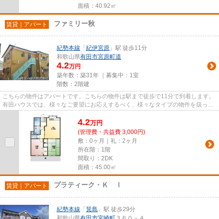
面積：40.92㎡
ファミリー秋
賃貸｜アパート
紀勢本線
「
紀伊宮原
」駅 徒歩11分
和歌山県
有田市
宮原町道
4.2
万円
築年数：築31年 ｜募集中：
1室
階数：2階建
こちらの物件はアパートです。こちらの物件は駅まで徒歩で11分で到着します。
有田ハウスでは、様々なご要望にお応えするべく、様々なタイプの物件を扱って
おります。どうぞお気軽にご...
4.2
万
円
(管理費・共益費 3,000円)
敷：0ヶ月｜礼：2ヶ月
所在階：1階
間取り：2DK
面積：45.00㎡
プラティーク・Ｋ Ⅰ
賃貸｜アパート
紀勢本線
「
箕島
」駅 徒歩29分
和歌山県
有田市
宮崎町
３６０－４