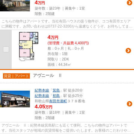
4
万円
築年数：築23年 ｜募集中：
1室
階数：2階建
こちらの物件はアパートです。当社有田ハウスの扱う物件が、ココ有田市エリア
に満載です。お問い合わせは0737-22-3200から遠慮なくどうぞ。お待ちしてま
す。
4
万
円
(管理費・共益費 4,400円)
敷：0ヶ月｜礼：0ヶ月
所在階：1階
間取り：2DK
面積：44.34㎡
アヴニール Ⅱ
賃貸｜アパート
紀勢本線
「
箕島
」駅 徒歩20分
紀勢本線
「
初島
」駅 徒歩25分
和歌山県
有田市
港町
３７８番地
4.05
万円
築年数：築18年 ｜募集中：
1室
階数：2階建
アヴニール Ⅱ：紀勢本線箕島駅にも近くて便利。こちらの物件はアパートで
す。当社スタッフが地域の賃貸情報をご提供いたします。お客様のこだわりやご