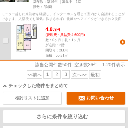
築年数：築16年 ｜募集中：
1室
階数：2階建
モニター越しに来訪者を確認し、インターホンを通じて室内から会話することが
できます。入浴後でも湿気に悩まされずに化粧やヘアメイクができる独立洗面台
があります。BS用の環境は整...
4.8
万
円
(管理費・共益費 4,600円)
敷：0ヶ月｜礼：1ヶ月
所在階：2階
間取り：2LDK
面積：55.81㎡
該当公開件数
50
件 空き数
36
件
1-20
件表示
1
2
3
<<前へ
次へ>>
最初
チェックした物件をまとめて
検討リストに追加
お問い合わせ
さらに条件を絞り込む