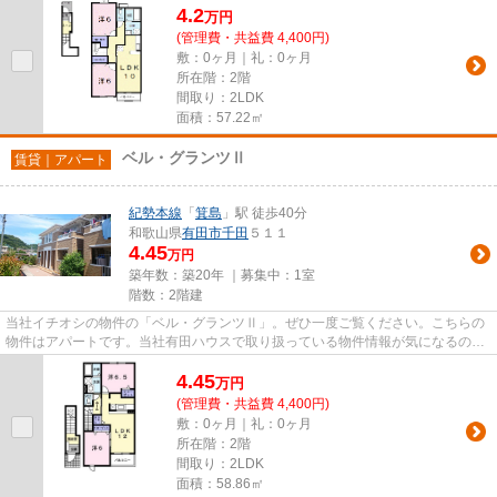
4.2
万
円
(管理費・共益費 4,400円)
敷：0ヶ月｜礼：0ヶ月
所在階：2階
間取り：2LDK
面積：57.22㎡
ベル・グランツⅡ
賃貸｜アパート
紀勢本線
「
箕島
」駅 徒歩40分
和歌山県
有田市
千田
５１１
4.45
万円
築年数：築20年 ｜募集中：
1室
階数：2階建
当社イチオシの物件の「ベル・グランツⅡ」。ぜひ一度ご覧ください。こちらの
物件はアパートです。当社有田ハウスで取り扱っている物件情報が気になるので
あれば、お気軽にお問い合わせ...
4.45
万
円
(管理費・共益費 4,400円)
敷：0ヶ月｜礼：0ヶ月
所在階：2階
間取り：2LDK
面積：58.86㎡