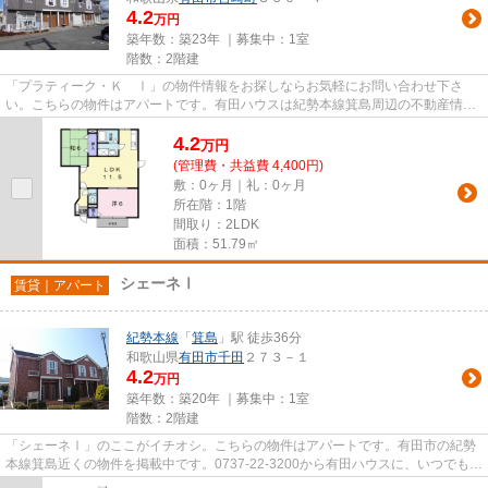
4.2
万円
築年数：築23年 ｜募集中：
1室
階数：2階建
「プラティーク・Ｋ Ⅰ」の物件情報をお探しならお気軽にお問い合わせ下さ
い。こちらの物件はアパートです。有田ハウスは紀勢本線箕島周辺の不動産情報
をご用意しております。こだわり...
4.2
万
円
(管理費・共益費 4,400円)
敷：0ヶ月｜礼：0ヶ月
所在階：1階
間取り：2LDK
面積：51.79㎡
シェーネⅠ
賃貸｜アパート
紀勢本線
「
箕島
」駅 徒歩36分
和歌山県
有田市
千田
２７３－１
4.2
万円
築年数：築20年 ｜募集中：
1室
階数：2階建
「シェーネⅠ」のここがイチオシ。こちらの物件はアパートです。有田市の紀勢
本線箕島近くの物件を掲載中です。0737-22-3200から有田ハウスに、いつでもご
連絡ください。