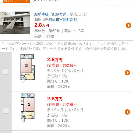
紀勢本線
「
紀伊宮原
」駅 徒歩5分
和歌山県
有田市
宮原町新町
2.8
万円
築年数：築62年 ｜募集中：
3室
階数：2階建
こちらのアパートから200mのところに駐車場があります。こちらの物件はアパ
ートです。徒歩5分で駅にアクセスできる物件です。物件情報を数多く取り揃え
ている有田ハウスは、お客様のラ...
2.8
万
円
(管理費・共益費 -)
敷：0ヶ月｜礼：0ヶ月
所在階：2階
間取り：1DK
面積：24.24㎡
2.8
万
円
(管理費・共益費 -)
敷：0ヶ月｜礼：0ヶ月
所在階：2階
間取り：1DK
面積：24.24㎡