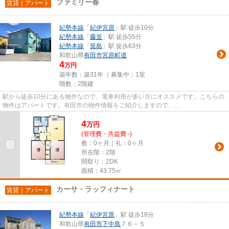
ファミリー春
賃貸｜アパート
紀勢本線
「
紀伊宮原
」駅 徒歩10分
紀勢本線
「
藤並
」駅 徒歩55分
紀勢本線
「
箕島
」駅 徒歩63分
和歌山県
有田市
宮原町道
4
万円
築年数：築31年 ｜募集中：
1室
階数：2階建
駅から徒歩10分にある物件なので、電車利用が多い方にオススメです。こちらの
物件はアパートです。有田市の物件情報をご紹介しますので、
info@aridahouse.comからご連絡ください。当社...
4
万
円
(管理費・共益費 -)
敷：0ヶ月｜礼：0ヶ月
所在階：2階
間取り：2DK
面積：43.75㎡
カーサ・ラッフィナート
賃貸｜アパート
紀勢本線
「
紀伊宮原
」駅 徒歩18分
和歌山県
有田市
下中島
７６－５