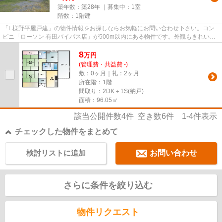
築年数：築28年 ｜募集中：
1室
階数：1階建
「E様野平屋戸建」の物件情報をお探しならお気軽にお問い合わせ下さい。コン
ビニ「ローソン 有田バイパス店」が500m以内にある物件です。外観もきれいな
ニーズの高い一戸建て物件はこ...
8
万
円
(管理費・共益費 -)
敷：0ヶ月｜礼：2ヶ月
所在階：1階
間取り：2DK＋1S(納戸)
面積：96.05㎡
該当公開件数
4
件 空き数
6
件
1-4
件表示
チェックした物件をまとめて
検討リストに追加
お問い合わせ
さらに条件を絞り込む
物件リクエスト