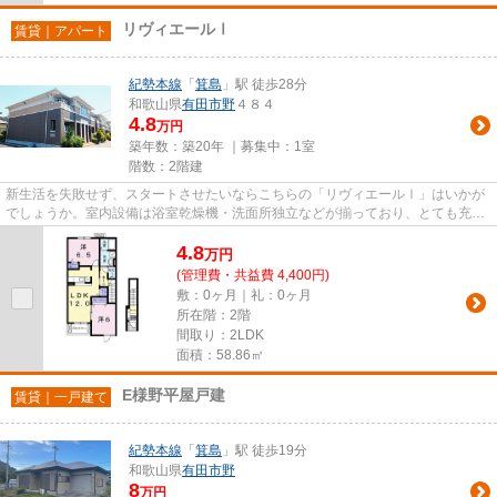
リヴィエールⅠ
賃貸｜アパート
紀勢本線
「
箕島
」駅 徒歩28分
和歌山県
有田市
野
４８４
4.8
万円
築年数：築20年 ｜募集中：
1室
階数：2階建
新生活を失敗せず、スタートさせたいならこちらの「リヴィエールⅠ」はいかが
でしょうか。室内設備は浴室乾燥機・洗面所独立などが揃っており、とても充実
しています。こちらはTVインタ...
4.8
万
円
(管理費・共益費 4,400円)
敷：0ヶ月｜礼：0ヶ月
所在階：2階
間取り：2LDK
面積：58.86㎡
E様野平屋戸建
賃貸｜一戸建て
紀勢本線
「
箕島
」駅 徒歩19分
和歌山県
有田市
野
8
万円