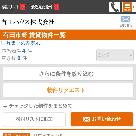
0
0
検討リスト
最近見た物件
お問合せ
有田市野 賃貸物件一覧
募集中のみ表示
4
該当物件
件
6
空き数
件
さらに条件を絞り込む
物件リクエスト
チェックした物件をまとめて
検討リストに追加
お問い合わせ
リヴィエールⅡ
賃貸｜アパート