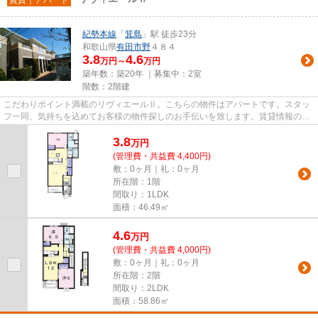
紀勢本線
「
箕島
」駅 徒歩23分
和歌山県
有田市
野
４８４
3.8
4.6
万円～
万円
築年数：築20年 ｜募集中：
2室
階数：2階建
こだわりポイント満載のリヴィエールⅡ。こちらの物件はアパートです。スタッ
フ一同、気持ちを込めてお客様の物件探しのお手伝いを致します。賃貸情報のこ
となら、豊富な物件情報を取り...
3.8
万
円
(管理費・共益費 4,400円)
敷：0ヶ月｜礼：0ヶ月
所在階：1階
間取り：1LDK
面積：46.49㎡
4.6
万
円
(管理費・共益費 4,000円)
敷：0ヶ月｜礼：0ヶ月
所在階：2階
間取り：2LDK
面積：58.86㎡