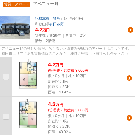
アベニュー野
賃貸｜アパート
紀勢本線
「
箕島
」駅 徒歩19分
和歌山県
有田市
野
4.2
万円
築年数：築29年 ｜募集中：
2室
階数：2階建
アベニュー野の詳しい情報。落ち着いた街並みが魅力のアパートはこちらです。
有田市エリアにある賃貸情報のことなら、地域に密着した当社へお任せ下さい。
当社は、多種多様な賃貸情報...
4.2
万
円
(管理費・共益費 3,000円)
敷：0ヶ月｜礼：10万円
所在階：1階
間取り：2DK
面積：40.92㎡
4.2
万
円
(管理費・共益費 3,000円)
敷：0ヶ月｜礼：10万円
所在階：1階
間取り：2DK
面積：40.92㎡