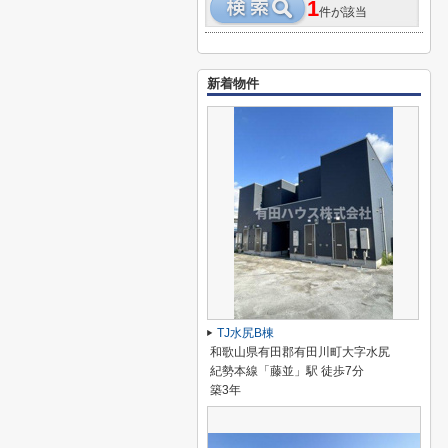
1
件が該当
新着物件
TJ水尻B棟
和歌山県有田郡有田川町大字水尻
紀勢本線「藤並」駅 徒歩7分
築3年