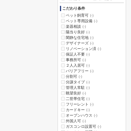
こだわり条件
ペット飼育可
(-)
ペット専用設備
(-)
楽器相談
(-)
陽当り良好
(-)
閑静な住宅地
(-)
デザイナーズ
(-)
リノベーション済
(-)
保証人不要
(-)
事務所可
(-)
２人入居可
(-)
バリアフリー
(-)
分割可
(-)
分譲タイプ
(-)
管理人常駐
(-)
眺望良好
(-)
二世帯住宅
(-)
フリーレント
(-)
カードキー
(-)
オープンハウス
(-)
外国人可
(-)
ガスコンロ設置可
(-)