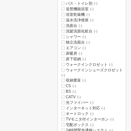
バス・トイレ別
(-)
追焚機能浴室
(-)
浴室乾燥機
(-)
温水洗浄便座
(-)
洗面台
(-)
洗髪洗面化粧台
(-)
シャワー
(-)
独立洗面台
(-)
エアコン
(-)
床暖房
(-)
床下収納
(-)
ウォークインクロゼット
(-)
ウォークインシューズクロゼット
(-)
収納豊富
(-)
CS
(-)
BS
(-)
CATV
(-)
光ファイバー
(-)
インターネット対応
(-)
オートロック
(-)
TVモニタ付インターホン
(-)
宅配ボックス
(-)
24時間緊急通報システム
(-)