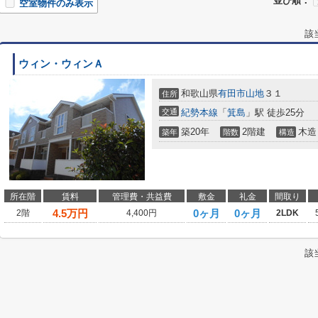
並び順：
空室物件のみ表示
該
ウィン・ウィンＡ
和歌山県
有田市
山地
３１
住所
交通
紀勢本線
「
箕島
」駅 徒歩25分
築20年
2階建
木造
築年
階数
構造
所在階
賃料
管理費・共益費
敷金
礼金
間取り
4.5
万円
0ヶ月
0ヶ月
2階
4,400円
2LDK
該