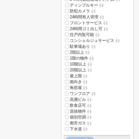
ディンプルキー
(-)
防犯カメラ
(-)
24時間有人管理
(-)
フロントサービス
(-)
24時間ゴミ出し可
(-)
住戸内覧可能
(-)
コンシェルジュサービス
(-)
駐車場あり
(-)
2階以上
(-)
1階の物件
(-)
10階以上
(-)
20階以上
(-)
最上階
(-)
南向き
(-)
角部屋
(-)
ワンフロア
(-)
高層ビル
(-)
飲食店可
(-)
居抜物件
(-)
個別空調
(-)
都市ガス
(-)
下水道
(-)