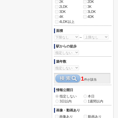
2K
2DK
2LDK
3K
3DK
3LDK
4K
4DK
4LDK以上
面積
～
駅からの徒歩
築年数
1
件が該当
情報公開日
指定しない
本日
3日以内
1週間以内
画像・動画あり
画像あり
動画あり