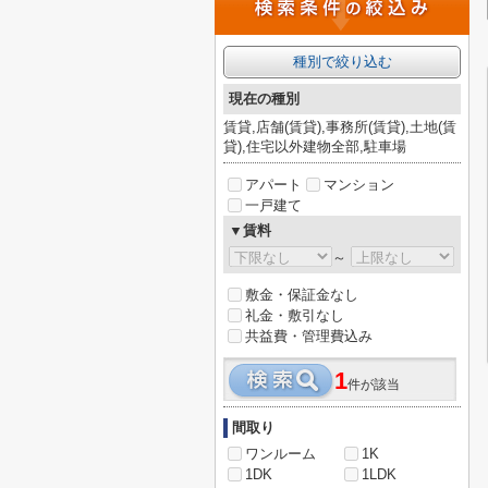
種別で絞り込む
現在の種別
賃貸,店舗(賃貸),事務所(賃貸),土地(賃
貸),住宅以外建物全部,駐車場
アパート
マンション
一戸建て
▼賃料
～
敷金・保証金なし
礼金・敷引なし
共益費・管理費込み
1
件が該当
間取り
ワンルーム
1K
1DK
1LDK