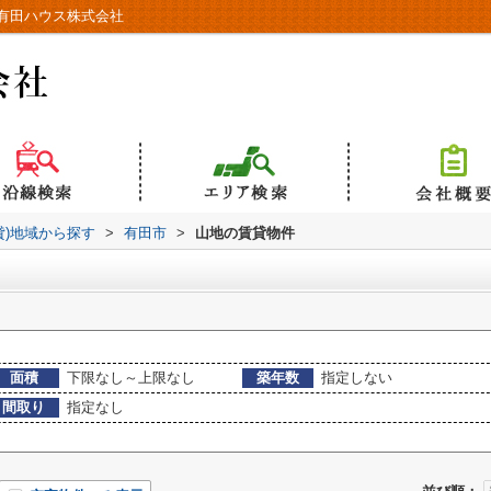
有田ハウス株式会社
貸)地域から探す
>
有田市
>
山地の賃貸物件
面積
下限なし～上限なし
築年数
指定しない
間取り
指定なし