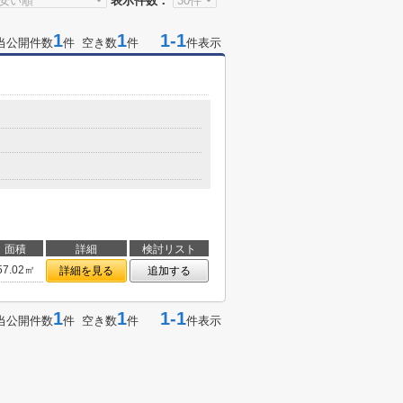
表示件数：
1
1
1-1
当公開件数
件 空き数
件
件表示
面積
詳細
検討リスト
57.02㎡
詳細を見る
追加する
1
1
1-1
当公開件数
件 空き数
件
件表示