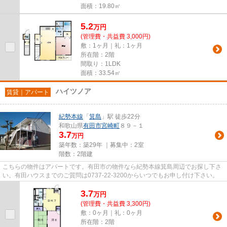
面積：19.80㎡
5.2
万
円
(管理費・共益費 3,000円)
敷：1ヶ月｜礼：1ヶ月
所在階：2階
間取り：1LDK
面積：33.54㎡
ハイツノア
賃貸｜アパート
紀勢本線
「
箕島
」駅 徒歩22分
和歌山県
有田市
宮崎町
８９－１
3.7
万円
築年数：築29年 ｜募集中：
2室
階数：2階建
こちらの物件はアパートです。有田市の物件なら紀勢本線箕島周辺でお探し下さ
い。有田ハウスまでのご質問は0737-22-3200からいつでもお申し付け下さい。
3.7
万
円
(管理費・共益費 3,300円)
敷：0ヶ月｜礼：0ヶ月
所在階：2階