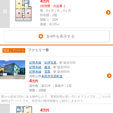
4
万
円
(管理費・共益費 -)
敷：0ヶ月｜礼：0ヶ月
所在階：1階
間取り：2DK
面積：42.05㎡
全4件を表示する
ファミリー春
賃貸｜アパート
紀勢本線
「
紀伊宮原
」駅 徒歩10分
紀勢本線
「
藤並
」駅 徒歩55分
紀勢本線
「
箕島
」駅 徒歩63分
和歌山県
有田市
宮原町道
4
万円
築年数：築31年 ｜募集中：
1室
階数：2階建
駅から徒歩10分にある物件なので、電車利用が多い方にオススメです。こちらの
物件はアパートです。有田市の物件情報をご紹介しますので、
info@aridahouse.comからご連絡ください。当社...
4
万
円