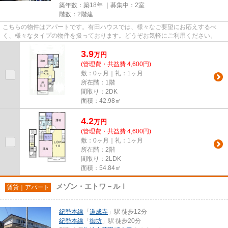
築年数：築18年 ｜募集中：
2室
階数：2階建
こちらの物件はアパートです。有田ハウスでは、様々なご要望にお応えするべ
く、様々なタイプの物件を扱っております。どうぞお気軽にご利用ください。
3.9
万
円
(管理費・共益費 4,600円)
敷：0ヶ月｜礼：1ヶ月
所在階：1階
間取り：2DK
面積：42.98㎡
4.2
万
円
(管理費・共益費 4,600円)
敷：0ヶ月｜礼：1ヶ月
所在階：2階
間取り：2LDK
面積：54.84㎡
メゾン・エトワ－ルⅠ
賃貸｜アパート
紀勢本線
「
道成寺
」駅 徒歩12分
紀勢本線
「
御坊
」駅 徒歩20分