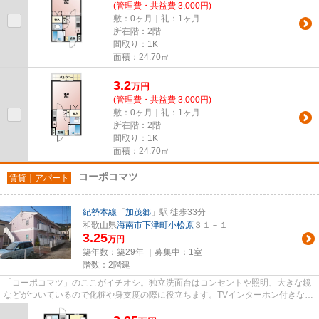
(管理費・共益費 3,000円)
敷：0ヶ月｜礼：1ヶ月
所在階：2階
間取り：1K
面積：24.70㎡
3.2
万
円
(管理費・共益費 3,000円)
敷：0ヶ月｜礼：1ヶ月
所在階：2階
間取り：1K
面積：24.70㎡
コーポコマツ
賃貸｜アパート
紀勢本線
「
加茂郷
」駅 徒歩33分
和歌山県
海南市
下津町小松原
３１－１
3.25
万円
築年数：築29年 ｜募集中：
1室
階数：2階建
「コーポコマツ」のここがイチオシ。独立洗面台はコンセントや照明、大きな鏡
などがついているので化粧や身支度の際に役立ちます。TVインターホン付きなの
で、部屋から訪問者の顔を確...