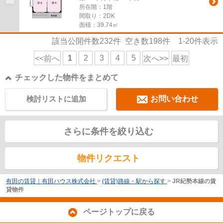
所在階：1階
間取り：2DK
面積：39.74㎡
該当公開件数
232
件 空き数
198
件
1-20
件表示
1
2
3
4
5
<<前へ
次へ>>
最初
チェックした物件をまとめて
検討リストに追加
お問い合わせ
さらに条件を絞り込む
物件リクエスト
有田の賃貸｜有田ハウス株式会社
>
(賃貸)路線・駅から探す
>
JR紀勢本線の賃
貸物件
ページトップに戻る