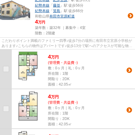
紀勢本線
「
藤並
」駅 徒歩56分
紀勢本線
「
箕島
」駅 徒歩66分
和歌山県
有田市
宮原町道
4
万円
築年数：築32年 ｜募集中：
4室
階数：2階建
こだわりポイント満載のファミリー四季♪徒歩7分の場所に有田市立宮原小学校が
あります♪こちらの物件はアパートです♪徒歩13分で駅へのアクセスが可能な物件
です♪紀勢本線紀伊宮原周辺の...
4
万
円
(管理費・共益費 -)
敷：0ヶ月｜礼：0ヶ月
所在階：1階
間取り：2DK
面積：42.05㎡
4
万
円
(管理費・共益費 -)
敷：0ヶ月｜礼：0ヶ月
所在階：1階
間取り：2DK
面積：42.05㎡