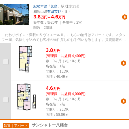
紀勢本線
「
箕島
」駅 徒歩23分
和歌山県
有田市
野
４８４
3.8
4.6
万円～
万円
築年数：築20年 ｜募集中：
2室
階数：2階建
こだわりポイント満載のリヴィエールⅡ。こちらの物件はアパートです。スタッ
フ一同、気持ちを込めてお客様の物件探しのお手伝いを致します。賃貸情報のこ
となら、豊富な物件情報を取り...
3.8
万
円
(管理費・共益費 4,400円)
敷：0ヶ月｜礼：0ヶ月
所在階：1階
間取り：1LDK
面積：46.49㎡
4.6
万
円
(管理費・共益費 4,000円)
敷：0ヶ月｜礼：0ヶ月
所在階：2階
間取り：2LDK
面積：58.86㎡
サンシャトー八幡台
賃貸｜アパート