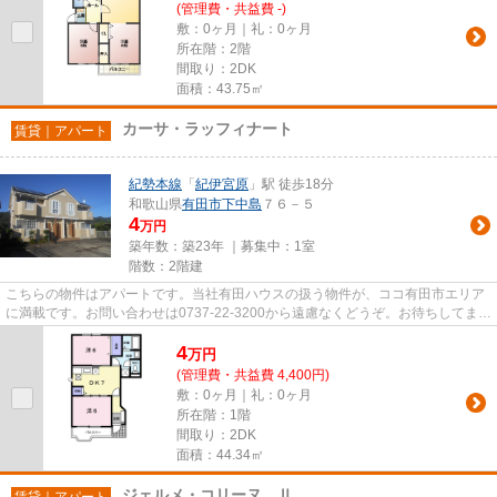
(管理費・共益費 -)
敷：0ヶ月｜礼：0ヶ月
所在階：2階
間取り：2DK
面積：43.75㎡
カーサ・ラッフィナート
賃貸｜アパート
紀勢本線
「
紀伊宮原
」駅 徒歩18分
和歌山県
有田市
下中島
７６－５
4
万円
築年数：築23年 ｜募集中：
1室
階数：2階建
こちらの物件はアパートです。当社有田ハウスの扱う物件が、ココ有田市エリア
に満載です。お問い合わせは0737-22-3200から遠慮なくどうぞ。お待ちしてま
す。
4
万
円
(管理費・共益費 4,400円)
敷：0ヶ月｜礼：0ヶ月
所在階：1階
間取り：2DK
面積：44.34㎡
ジェルメ・コリーヌ Ⅱ
賃貸｜アパート