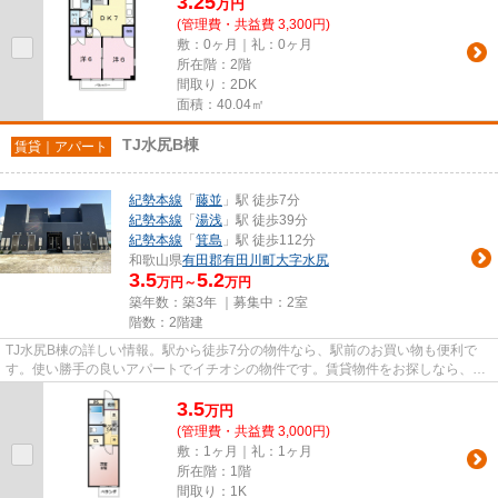
3.25
万
円
(管理費・共益費 3,300円)
敷：0ヶ月｜礼：0ヶ月
所在階：2階
間取り：2DK
面積：40.04㎡
TJ水尻B棟
賃貸｜アパート
紀勢本線
「
藤並
」駅 徒歩7分
紀勢本線
「
湯浅
」駅 徒歩39分
紀勢本線
「
箕島
」駅 徒歩112分
和歌山県
有田郡有田川町
大字水尻
3.5
5.2
万円～
万円
築年数：築3年 ｜募集中：
2室
階数：2階建
TJ水尻B棟の詳しい情報。駅から徒歩7分の物件なら、駅前のお買い物も便利で
す。使い勝手の良いアパートでイチオシの物件です。賃貸物件をお探しなら、当
社にお任せ下さい。こだわりや...
3.5
万
円
(管理費・共益費 3,000円)
敷：1ヶ月｜礼：1ヶ月
所在階：1階
間取り：1K