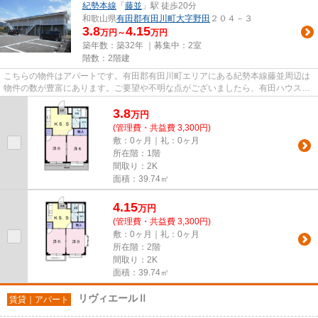
紀勢本線
「
藤並
」駅 徒歩20分
和歌山県
有田郡有田川町
大字野田
２０４－３
3.8
4.15
万円～
万円
築年数：築32年 ｜募集中：
2室
階数：2階建
こちらの物件はアパートです。有田郡有田川町エリアにある紀勢本線藤並周辺は
物件の数が豊富にあります。ご要望や不明な点がございましたら、有田ハウスに
ご連絡下さい。
3.8
万
円
(管理費・共益費 3,300円)
敷：0ヶ月｜礼：0ヶ月
所在階：1階
間取り：2K
面積：39.74㎡
4.15
万
円
(管理費・共益費 3,300円)
敷：0ヶ月｜礼：0ヶ月
所在階：2階
間取り：2K
面積：39.74㎡
リヴィエールⅡ
賃貸｜アパート