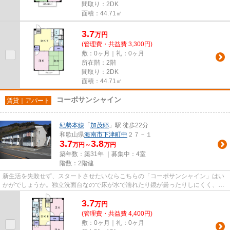
間取り：2DK
面積：44.71㎡
3.7
万
円
(管理費・共益費 3,300円)
敷：0ヶ月｜礼：0ヶ月
所在階：2階
間取り：2DK
面積：44.71㎡
コーポサンシャイン
賃貸｜アパート
紀勢本線
「
加茂郷
」駅 徒歩22分
和歌山県
海南市
下津町中
２７－１
3.7
3.8
万円～
万円
築年数：築31年 ｜募集中：
4室
階数：2階建
新生活を失敗せず、スタートさせたいならこちらの「コーポサンシャイン」はい
かがでしょうか。独立洗面台なので床が水で濡れたり鏡が曇ったりしにくく、清
潔な状態を保ちやすくなって...
3.7
万
円
(管理費・共益費 4,400円)
敷：0ヶ月｜礼：0ヶ月