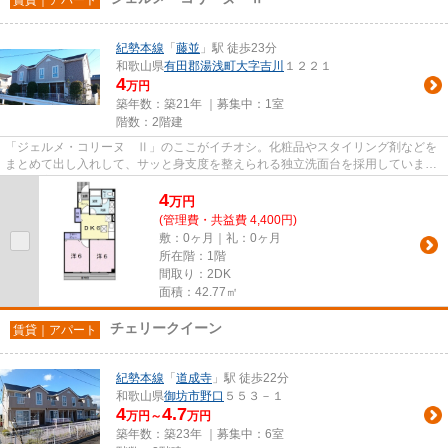
紀勢本線
「
藤並
」駅 徒歩23分
和歌山県
有田郡湯浅町
大字吉川
１２２１
4
万円
築年数：築21年 ｜募集中：
1室
階数：2階建
「ジェルメ・コリーヌ Ⅱ」のここがイチオシ。化粧品やスタイリング剤などを
まとめて出し入れして、サッと身支度を整えられる独立洗面台を採用していま
す。来客時にはTVインターホンで...
4
万
円
(管理費・共益費 4,400円)
敷：0ヶ月｜礼：0ヶ月
所在階：1階
間取り：2DK
面積：42.77㎡
チェリークイーン
賃貸｜アパート
紀勢本線
「
道成寺
」駅 徒歩22分
和歌山県
御坊市
野口
５５３－１
4
4.7
万円～
万円
築年数：築23年 ｜募集中：
6室