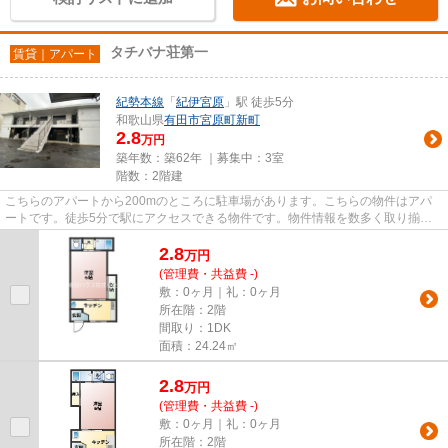
タチバナ荘第一
賃貸｜アパート
紀勢本線
「
紀伊宮原
」駅 徒歩5分
和歌山県
有田市
宮原町新町
2.8
万円
築年数：築62年 ｜募集中：
3室
階数：2階建
こちらのアパートから200mのところに駐車場があります。こちらの物件はアパ
ートです。徒歩5分で駅にアクセスできる物件です。物件情報を数多く取り揃え
ている有田ハウスは、お客様のラ...
2.8
万
円
(管理費・共益費 -)
敷：0ヶ月｜礼：0ヶ月
所在階：2階
間取り：1DK
面積：24.24㎡
2.8
万
円
(管理費・共益費 -)
敷：0ヶ月｜礼：0ヶ月
所在階：2階