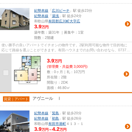
紀勢本線
「
広川ビーチ
」駅 徒歩23分
紀勢本線
「
湯浅
」駅 徒歩24分
和歌山県
有田郡広川町
大字広
3.9
万円
築年数：築31年 ｜募集中：
1室
階数：2階建
使い勝手の良いアパートでイチオシの物件です。2駅利用可能な物件で目的地に
応じて路線を選ぶことができます。有田ハウスまでのお問い合わせなら、0737-
22-3200から遠慮なくどうぞ。有...
3.9
万
円
(管理費・共益費 3,000円)
敷：0ヶ月｜礼：10万円
所在階：2階
間取り：2DK
面積：46.80㎡
アヴニール Ⅰ
賃貸｜アパート
紀勢本線
「
箕島
」駅 徒歩20分
紀勢本線
「
初島
」駅 徒歩26分
和歌山県
有田市
港町
４１３－１
3.9
4.2
万円～
万円