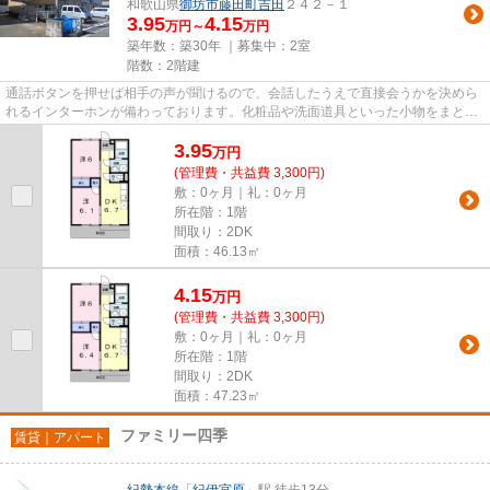
和歌山県
御坊市
藤田町吉田
２４２－１
3.95
4.15
万円～
万円
築年数：築30年 ｜募集中：
2室
階数：2階建
通話ボタンを押せば相手の声が聞けるので、会話したうえで直接会うかを決めら
れるインターホンが備わっております。化粧品や洗面道具といった小物をまとめ
て収納できる独立洗面台があ...
3.95
万
円
(管理費・共益費 3,300円)
敷：0ヶ月｜礼：0ヶ月
所在階：1階
間取り：2DK
面積：46.13㎡
4.15
万
円
(管理費・共益費 3,300円)
敷：0ヶ月｜礼：0ヶ月
所在階：1階
間取り：2DK
面積：47.23㎡
ファミリー四季
賃貸｜アパート
紀勢本線
「
紀伊宮原
」駅 徒歩13分