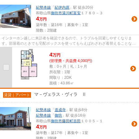
紀勢本線
「
紀伊内原
」駅 徒歩20分
和歌山県
御坊市
湯川町富安
１７８０－３
4
万円
築年数：築16年 ｜募集中：
1室
階数：2階建
インターホン越しに来訪者を確認できるので、トラブルを回避しやすくなりま
す。部屋着のときでも宅配ボックスを使ってもらえばわざわざ着替えることなく
荷物を配達してもらえて便利で...
4
万
円
(管理費・共益費 4,000円)
敷：0ヶ月｜礼：1ヶ月
所在階：1階
間取り：2DK
面積：43.86㎡
マ－ヴェラス・ヴィラ Ⅱ
賃貸｜アパート
紀勢本線
「
道成寺
」駅 徒歩8分
紀勢本線
「
御坊
」駅 徒歩16分
和歌山県
御坊市
藤田町吉田
１００５－１
4
万円
築年数：築17年 ｜募集中：
1室
階数：2階建