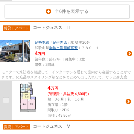
全6件を表示する
コートジュネス Ⅱ
賃貸｜アパート
紀勢本線
「
紀伊内原
」駅 徒歩20分
和歌山県
御坊市
湯川町富安
１７８０－１
4
万円
築年数：築17年 ｜募集中：
1室
階数：2階建
モニターで来訪者を確認して、インターホンを通じて室内から会話することがで
きます。化粧品やスタイリング剤などをまとめて出し入れして、サッと身支度を
整えられる独立洗面台があり...
4
万
円
(管理費・共益費 4,600円)
敷：0ヶ月｜礼：1ヶ月
所在階：1階
間取り：2DK
面積：43.86㎡
コートジュネス Ⅴ
賃貸｜アパート