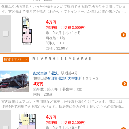
化粧品や洗面道具といった小物をまとめて収納できる独立洗面台を採用していま
す。玄関先まで覗き穴を覗きに行かなくてもインターホン越しに誰が来たのかを
確認できます。多くの方にご...
4
万
円
(管理費・共益費 3,500円)
敷：0ヶ月｜礼：1ヶ月
所在階：1階
間取り：1R
面積：32.90㎡
ＲＩＶＥＲＨＩＬＬＹＵＡＳＡⅡ
賃貸｜アパート
紀勢本線
「
湯浅
」駅 徒歩4分
和歌山県
有田郡湯浅町
大字別所
１０３－２
4
万円
築年数：築33年 ｜募集中：
1室
階数：2階建
室内設備はエアコン・専用庭など充実した設備を備え付けています。周辺には、
徒歩4分で利用できる駅があります。転居先に住み心地も良いこちらの賃貸物
件。充実した新生活を過ごしまし...
4
万
円
(管理費・共益費 2,100円)
敷：0ヶ月｜礼：0ヶ月