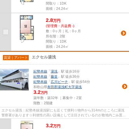
間取り：1DK
面積：24.24㎡
2.8
万
円
(管理費・共益費 -)
敷：0ヶ月｜礼：0ヶ月
所在階：2階
間取り：1DK
面積：24.24㎡
エクセル湯浅
賃貸｜アパート
紀勢本線
「
湯浅
」駅 徒歩16分
紀勢本線
「
藤並
」駅 徒歩36分
紀勢本線
「
広川ビーチ
」駅 徒歩54分
和歌山県
有田郡湯浅町
大字湯浅
3.2
万円
築年数：築32年 ｜募集中：
2室
階数：2階建
エクセル湯浅：紀勢本線湯浅駅にも近くて便利☆物件から314mのところに湯浅
警察署があります☆利便性の高い設備として注目されているのが敷地内ごみ置き
場です☆こちらの物件はアパートで...
3.2
万
円