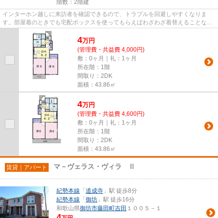
階数：2階建
インターホン越しに来訪者を確認できるので、トラブルを回避しやすくなりま
す。部屋着のときでも宅配ボックスを使ってもらえばわざわざ着替えることなく
荷物を配達してもらえて便利で...
4
万
円
(管理費・共益費 4,000円)
敷：0ヶ月｜礼：1ヶ月
所在階：1階
間取り：2DK
面積：43.86㎡
4
万
円
(管理費・共益費 4,600円)
敷：0ヶ月｜礼：1ヶ月
所在階：1階
間取り：2DK
面積：43.86㎡
マ－ヴェラス・ヴィラ Ⅱ
賃貸｜アパート
紀勢本線
「
道成寺
」駅 徒歩8分
紀勢本線
「
御坊
」駅 徒歩16分
和歌山県
御坊市
藤田町吉田
１００５－１
4
万円