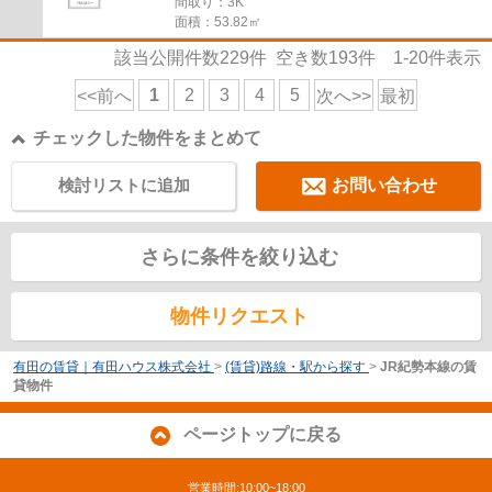
間取り：3K
面積：53.82㎡
該当公開件数
229
件 空き数
193
件
1-20
件表示
1
2
3
4
5
<<前へ
次へ>>
最初
チェックした物件をまとめて
検討リストに追加
お問い合わせ
さらに条件を絞り込む
物件リクエスト
有田の賃貸｜有田ハウス株式会社
>
(賃貸)路線・駅から探す
>
JR紀勢本線の賃
貸物件
ページトップに戻る
営業時間:10:00~18:00