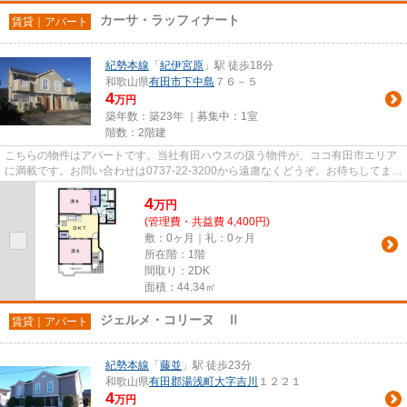
カーサ・ラッフィナート
賃貸｜アパート
紀勢本線
「
紀伊宮原
」駅 徒歩18分
和歌山県
有田市
下中島
７６－５
4
万円
築年数：築23年 ｜募集中：
1室
階数：2階建
こちらの物件はアパートです。当社有田ハウスの扱う物件が、ココ有田市エリア
に満載です。お問い合わせは0737-22-3200から遠慮なくどうぞ。お待ちしてま
す。
4
万
円
(管理費・共益費 4,400円)
敷：0ヶ月｜礼：0ヶ月
所在階：1階
間取り：2DK
面積：44.34㎡
ジェルメ・コリーヌ Ⅱ
賃貸｜アパート
紀勢本線
「
藤並
」駅 徒歩23分
和歌山県
有田郡湯浅町
大字吉川
１２２１
4
万円