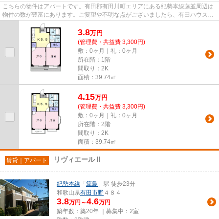
こちらの物件はアパートです。有田郡有田川町エリアにある紀勢本線藤並周辺は
物件の数が豊富にあります。ご要望や不明な点がございましたら、有田ハウスに
ご連絡下さい。
3.8
万
円
(管理費・共益費 3,300円)
敷：0ヶ月｜礼：0ヶ月
所在階：1階
間取り：2K
面積：39.74㎡
4.15
万
円
(管理費・共益費 3,300円)
敷：0ヶ月｜礼：0ヶ月
所在階：2階
間取り：2K
面積：39.74㎡
リヴィエールⅡ
賃貸｜アパート
紀勢本線
「
箕島
」駅 徒歩23分
和歌山県
有田市
野
４８４
3.8
4.6
万円～
万円
築年数：築20年 ｜募集中：
2室