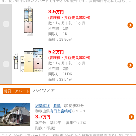
す。使い勝手の良いアパートでイチオシの物件です。賃貸物件をお探しなら、当
社にお任せ下さい。こだわりや...
3.5
万
円
(管理費・共益費 3,000円)
敷：1ヶ月｜礼：1ヶ月
所在階：1階
間取り：1K
面積：19.80㎡
5.2
万
円
(管理費・共益費 3,000円)
敷：1ヶ月｜礼：1ヶ月
所在階：2階
間取り：1LDK
面積：33.54㎡
ハイツノア
賃貸｜アパート
紀勢本線
「
箕島
」駅 徒歩22分
和歌山県
有田市
宮崎町
８９－１
3.7
万円
築年数：築29年 ｜募集中：
2室
階数：2階建
こちらの物件はアパートです。有田市の物件なら紀勢本線箕島周辺でお探し下さ