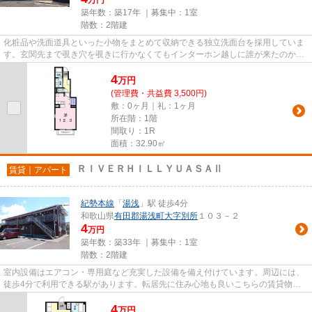
築年数：築17年 ｜募集中：
1室
階数：2階建
化粧品や洗面道具といった小物をまとめて収納できる独立洗面台を採用していま
す。玄関先まで覗き穴を覗きに行かなくてもインターホン越しに誰が来たのかを
確認できます。多くの方にご...
4
万
円
(管理費・共益費 3,500円)
敷：0ヶ月｜礼：1ヶ月
所在階：1階
間取り：1R
面積：32.90㎡
ＲＩＶＥＲＨＩＬＬＹＵＡＳＡⅡ
賃貸｜アパート
紀勢本線
「
湯浅
」駅 徒歩4分
和歌山県
有田郡湯浅町
大字別所
１０３－２
4
万円
築年数：築33年 ｜募集中：
1室
階数：2階建
室内設備はエアコン・専用庭など充実した設備を備え付けています。周辺には、
徒歩4分で利用できる駅があります。転居先に住み心地も良いこちらの賃貸物
件。充実した新生活を過ごしまし...
4
万
円