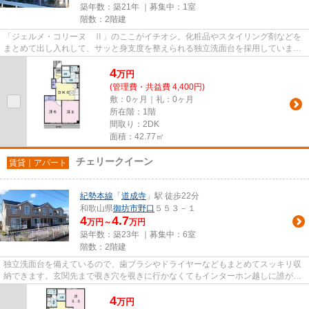
築年数：築21年 ｜募集中：
1室
階数：2階建
「ジェルメ・コリーヌ Ⅱ」のここがイチオシ。化粧品やスタイリング剤などを
まとめて出し入れして、サッと身支度を整えられる独立洗面台を採用していま
す。来客時にはTVインターホンで...
4
万
円
(管理費・共益費 4,400円)
敷：0ヶ月｜礼：0ヶ月
所在階：1階
間取り：2DK
面積：42.77㎡
チェリークイーン
賃貸｜アパート
紀勢本線
「
道成寺
」駅 徒歩22分
和歌山県
御坊市
野口
５５３－１
4
4.7
万円～
万円
築年数：築23年 ｜募集中：
6室
階数：2階建
独立洗面台を備えているので、歯ブラシやドライヤーなどもまとめてスッキリ収
納できます。玄関先まで覗き穴を覗きに行かなくてもインターホン越しに誰が来
たのかを確認できるので安心...
4
万
円