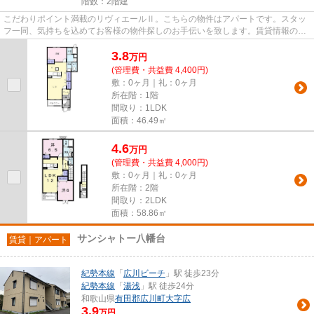
階数：2階建
こだわりポイント満載のリヴィエールⅡ。こちらの物件はアパートです。スタッ
フ一同、気持ちを込めてお客様の物件探しのお手伝いを致します。賃貸情報のこ
となら、豊富な物件情報を取り...
3.8
万
円
(管理費・共益費 4,400円)
敷：0ヶ月｜礼：0ヶ月
所在階：1階
間取り：1LDK
面積：46.49㎡
4.6
万
円
(管理費・共益費 4,000円)
敷：0ヶ月｜礼：0ヶ月
所在階：2階
間取り：2LDK
面積：58.86㎡
サンシャトー八幡台
賃貸｜アパート
紀勢本線
「
広川ビーチ
」駅 徒歩23分
紀勢本線
「
湯浅
」駅 徒歩24分
和歌山県
有田郡広川町
大字広
3.9
万円