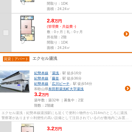
間取り：1DK
面積：24.24㎡
2.8
万
円
(管理費・共益費 -)
敷：0ヶ月｜礼：0ヶ月
所在階：2階
間取り：1DK
面積：24.24㎡
エクセル湯浅
賃貸｜アパート
紀勢本線
「
湯浅
」駅 徒歩16分
紀勢本線
「
藤並
」駅 徒歩36分
紀勢本線
「
広川ビーチ
」駅 徒歩54分
和歌山県
有田郡湯浅町
大字湯浅
3.2
万円
築年数：築32年 ｜募集中：
2室
階数：2階建
エクセル湯浅：紀勢本線湯浅駅にも近くて便利☆物件から314mのところに湯浅
警察署があります☆利便性の高い設備として注目されているのが敷地内ごみ置き
場です☆こちらの物件はアパートで...
3.2
万
円