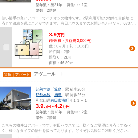
築年数：築31年 ｜募集中：
1室
階数：2階建
使い勝手の良いアパートでイチオシの物件です。2駅利用可能な物件で目的地に
応じて路線を選ぶことができます。有田ハウスまでのお問い合わせなら、0737-
22-3200から遠慮なくどうぞ。有...
3.9
万
円
(管理費・共益費 3,000円)
敷：0ヶ月｜礼：10万円
所在階：2階
間取り：2DK
面積：46.80㎡
アヴニール Ⅰ
賃貸｜アパート
紀勢本線
「
箕島
」駅 徒歩20分
紀勢本線
「
初島
」駅 徒歩26分
和歌山県
有田市
港町
４１３－１
3.9
4.2
万円～
万円
築年数：築18年 ｜募集中：
2室
階数：2階建
こちらの物件はアパートです。有田ハウスでは、様々なご要望にお応えするべ
く、様々なタイプの物件を扱っております。どうぞお気軽にご利用ください。