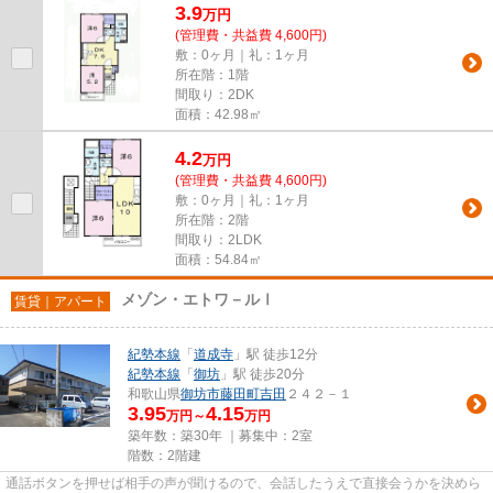
3.9
万
円
(管理費・共益費 4,600円)
敷：0ヶ月｜礼：1ヶ月
所在階：1階
間取り：2DK
面積：42.98㎡
4.2
万
円
(管理費・共益費 4,600円)
敷：0ヶ月｜礼：1ヶ月
所在階：2階
間取り：2LDK
面積：54.84㎡
メゾン・エトワ－ルⅠ
賃貸｜アパート
紀勢本線
「
道成寺
」駅 徒歩12分
紀勢本線
「
御坊
」駅 徒歩20分
和歌山県
御坊市
藤田町吉田
２４２－１
3.95
4.15
万円～
万円
築年数：築30年 ｜募集中：
2室
階数：2階建
通話ボタンを押せば相手の声が聞けるので、会話したうえで直接会うかを決めら