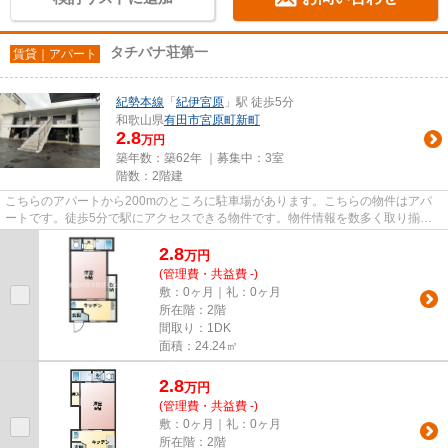
タチバナ荘第一
賃貸｜アパート
紀勢本線
「
紀伊宮原
」駅 徒歩5分
和歌山県
有田市
宮原町新町
2.8
万円
築年数：築62年 ｜募集中：
3室
階数：2階建
こちらのアパートから200mのところに駐車場があります。こちらの物件はアパ
ートです。徒歩5分で駅にアクセスできる物件です。物件情報を数多く取り揃え
ている有田ハウスは、お客様のラ...
2.8
万
円
(管理費・共益費 -)
敷：0ヶ月｜礼：0ヶ月
所在階：2階
間取り：1DK
面積：24.24㎡
2.8
万
円
(管理費・共益費 -)
敷：0ヶ月｜礼：0ヶ月
所在階：2階