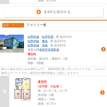
面積：42.05㎡
全4件を表示する
ファミリー春
賃貸｜アパート
紀勢本線
「
紀伊宮原
」駅 徒歩10分
紀勢本線
「
藤並
」駅 徒歩55分
紀勢本線
「
箕島
」駅 徒歩63分
和歌山県
有田市
宮原町道
4
万円
築年数：築31年 ｜募集中：
1室
階数：2階建
駅から徒歩10分にある物件なので、電車利用が多い方にオススメです。こちらの
物件はアパートです。有田市の物件情報をご紹介しますので、
info@aridahouse.comからご連絡ください。当社...
4
万
円
(管理費・共益費 -)
敷：0ヶ月｜礼：0ヶ月
所在階：2階
間取り：2DK
面積：43.75㎡