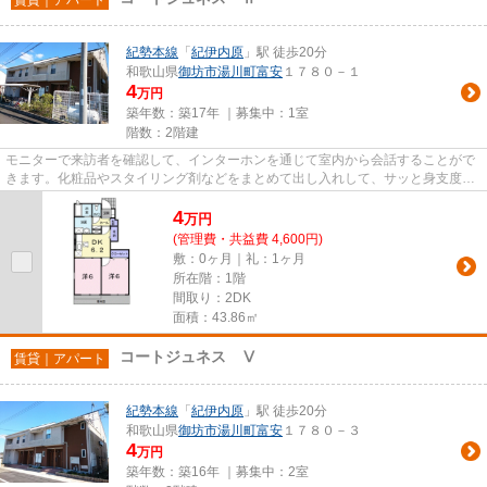
紀勢本線
「
紀伊内原
」駅 徒歩20分
和歌山県
御坊市
湯川町富安
１７８０－１
4
万円
築年数：築17年 ｜募集中：
1室
階数：2階建
モニターで来訪者を確認して、インターホンを通じて室内から会話することがで
きます。化粧品やスタイリング剤などをまとめて出し入れして、サッと身支度を
整えられる独立洗面台があり...
4
万
円
(管理費・共益費 4,600円)
敷：0ヶ月｜礼：1ヶ月
所在階：1階
間取り：2DK
面積：43.86㎡
コートジュネス Ⅴ
賃貸｜アパート
紀勢本線
「
紀伊内原
」駅 徒歩20分
和歌山県
御坊市
湯川町富安
１７８０－３
4
万円
築年数：築16年 ｜募集中：
2室