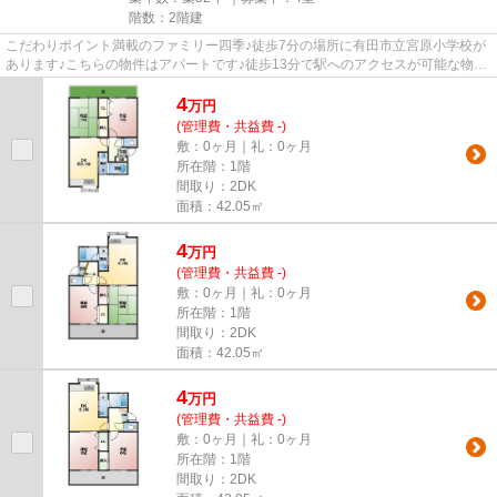
階数：2階建
こだわりポイント満載のファミリー四季♪徒歩7分の場所に有田市立宮原小学校が
あります♪こちらの物件はアパートです♪徒歩13分で駅へのアクセスが可能な物件
です♪紀勢本線紀伊宮原周辺の...
4
万
円
(管理費・共益費 -)
敷：0ヶ月｜礼：0ヶ月
所在階：1階
間取り：2DK
面積：42.05㎡
4
万
円
(管理費・共益費 -)
敷：0ヶ月｜礼：0ヶ月
所在階：1階
間取り：2DK
面積：42.05㎡
4
万
円
(管理費・共益費 -)
敷：0ヶ月｜礼：0ヶ月
所在階：1階
間取り：2DK