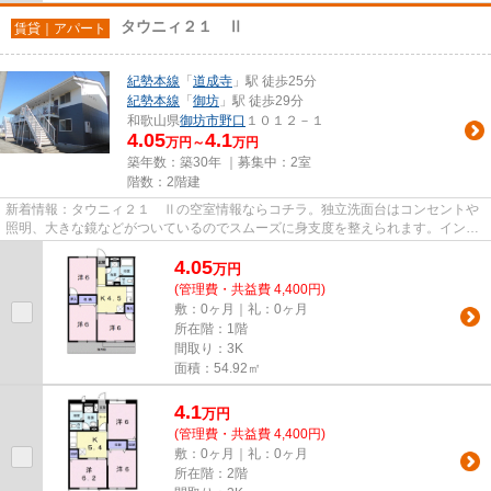
タウニィ２１ Ⅱ
賃貸｜アパート
紀勢本線
「
道成寺
」駅 徒歩25分
紀勢本線
「
御坊
」駅 徒歩29分
和歌山県
御坊市
野口
１０１２－１
4.05
4.1
万円～
万円
築年数：築30年 ｜募集中：
2室
階数：2階建
新着情報：タウニィ２１ Ⅱの空室情報ならコチラ。独立洗面台はコンセントや
照明、大きな鏡などがついているのでスムーズに身支度を整えられます。インタ
ーホン越しに来訪者を確認でき...
4.05
万
円
(管理費・共益費 4,400円)
敷：0ヶ月｜礼：0ヶ月
所在階：1階
間取り：3K
面積：54.92㎡
4.1
万
円
(管理費・共益費 4,400円)
敷：0ヶ月｜礼：0ヶ月
所在階：2階