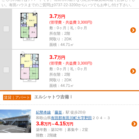
い。有田ハウスまでのご質問は0737-22-3200からいつでもお申し付け下さい。
3.7
万
円
(管理費・共益費 3,300円)
敷：0ヶ月｜礼：0ヶ月
所在階：2階
間取り：2DK
面積：44.71㎡
3.7
万
円
(管理費・共益費 3,300円)
敷：0ヶ月｜礼：0ヶ月
所在階：2階
間取り：2DK
面積：44.71㎡
エルシャトウ吉備Ⅰ
賃貸｜アパート
紀勢本線
「
藤並
」駅 徒歩20分
和歌山県
有田郡有田川町
大字野田
２０４－３
3.8
4.15
万円～
万円
築年数：築32年 ｜募集中：
2室
階数：2階建