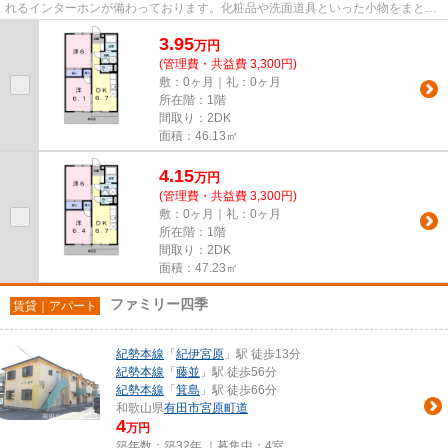
れるインターホンが備わっております。化粧品や洗面道具といった小物をまとめ
て収納できる独立洗面台があ...
3.95
万
円
(管理費・共益費 3,300円)
敷：0ヶ月｜礼：0ヶ月
所在階：1階
間取り：2DK
面積：46.13㎡
4.15
万
円
(管理費・共益費 3,300円)
敷：0ヶ月｜礼：0ヶ月
所在階：1階
間取り：2DK
面積：47.23㎡
ファミリー四季
賃貸｜アパート
紀勢本線
「
紀伊宮原
」駅 徒歩13分
紀勢本線
「
藤並
」駅 徒歩56分
紀勢本線
「
箕島
」駅 徒歩66分
和歌山県
有田市
宮原町道
4
万円
築年数：築32年 ｜募集中：
4室