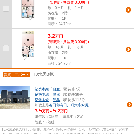
(管理費・共益費 3,000円)
敷：0ヶ月｜礼：1ヶ月
所在階：2階
間取り：1K
面積：24.70㎡
3.2
万
円
(管理費・共益費 3,000円)
敷：0ヶ月｜礼：1ヶ月
所在階：2階
間取り：1K
面積：24.70㎡
TJ水尻B棟
賃貸｜アパート
紀勢本線
「
藤並
」駅 徒歩7分
紀勢本線
「
湯浅
」駅 徒歩39分
紀勢本線
「
箕島
」駅 徒歩112分
和歌山県
有田郡有田川町
大字水尻
3.5
5.2
万円～
万円
築年数：築3年 ｜募集中：
2室
階数：2階建
TJ水尻B棟の詳しい情報。駅から徒歩7分の物件なら、駅前のお買い物も便利で