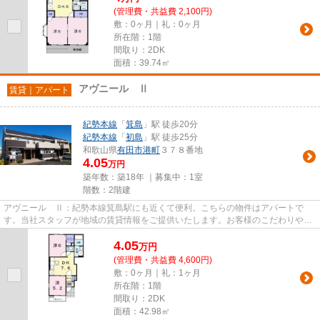
(管理費・共益費 2,100円)
敷：0ヶ月｜礼：0ヶ月
所在階：1階
間取り：2DK
面積：39.74㎡
アヴニール Ⅱ
賃貸｜アパート
紀勢本線
「
箕島
」駅 徒歩20分
紀勢本線
「
初島
」駅 徒歩25分
和歌山県
有田市
港町
３７８番地
4.05
万円
築年数：築18年 ｜募集中：
1室
階数：2階建
アヴニール Ⅱ：紀勢本線箕島駅にも近くて便利。こちらの物件はアパートで
す。当社スタッフが地域の賃貸情報をご提供いたします。お客様のこだわりやご
要望などございましたら、お気軽...
4.05
万
円
(管理費・共益費 4,600円)
敷：0ヶ月｜礼：1ヶ月
所在階：1階
間取り：2DK
面積：42.98㎡