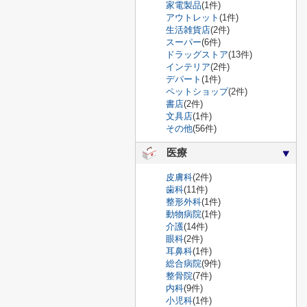
家電製品
(1件)
アウトレット
(1件)
生活雑貨店
(2件)
スーパー
(6件)
ドラッグストア
(13件)
インテリア
(2件)
デパート
(1件)
ペットショップ
(2件)
書店
(2件)
文具店
(1件)
その他
(56件)
医療
皮膚科
(2件)
歯科
(11件)
整形外科
(1件)
動物病院
(1件)
介護
(14件)
眼科
(2件)
耳鼻科
(1件)
総合病院
(9件)
整骨院
(7件)
内科
(9件)
小児科
(1件)