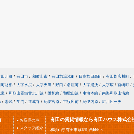
有田川町
/
有田市
/
和歌山市
/
有田郡湯浅町
/
日高郡日高町
/
有田郡広川町
/
川町財部
/
大字水尻
/
大字天満
/
野口
/
名屋町
/
大字湯浅
/
大字広
/
宮崎町
/
鉄道
/
和歌山電鐵貴志川線
/
阪和線
/
和歌山線
/
南海本線
/
南海和歌山港線
島
/
湯浅
/
学門
/
道成寺
/
紀伊宮原
/
市役所前
/
紀伊内原
/
広川ビーチ
有田の賃貸情報なら有田ハウス株式会
可
お客様の声
スタッフ紹介
和歌山県有田市糸我町西555-5