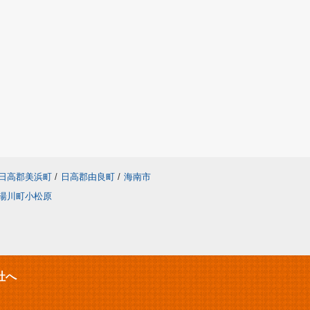
日高郡美浜町
/
日高郡由良町
/
海南市
湯川町小松原
社へ