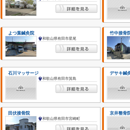
よつ葉鍼灸院
竹中接骨
和歌山県有田市星尾
石川マッサージ
デサキ鍼
和歌山県有田市箕島
田伏接骨院
京井整骨
和歌山県有田市宮崎町