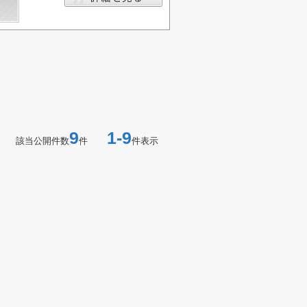
9
1-9
該当公開件数
件
件表示