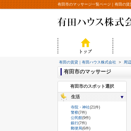
有田市のマッサージ一覧ページ｜有田の賃
有田の賃貸｜有田ハウス株式会社
>
周
有田市のマッサージ
有田市のスポット選択
生活
寺院・神社
(21件)
警察
(7件)
公民館
(9件)
銀行
(7件)
郵便局
(6件)