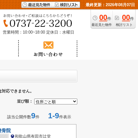
最終更新：2026年08月07日
00
00
件
件
最近見た物件
検討リスト
営業時間：10:00~18:00
定休日：水曜日
は対応できません。
並び順：
9
1-9
該当公開件数
件
件表示
整骨院
和歌山県有田市辻堂