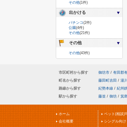
その他
(1件)
出かける
パチンコ
(2件)
公園
(4件)
その他
(21件)
その他
その他
(43件)
市区町村から探す
御坊市
/
有田郡
町名から探す
藤田町吉田
/
湯
路線から探す
紀勢本線
/
紀州
駅から探す
藤並
/
御坊
/
箕
ホーム
ペット(相談)
会社概要
シングル向け