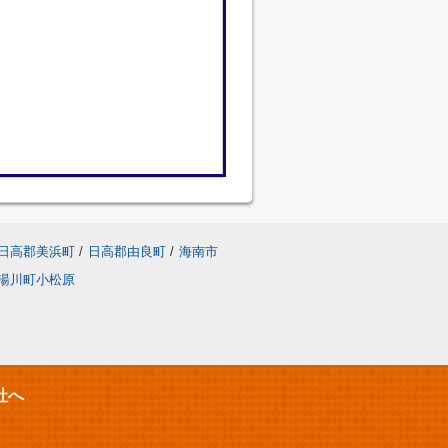
日高郡美浜町
/
日高郡由良町
/
海南市
湯川町小松原
社へ