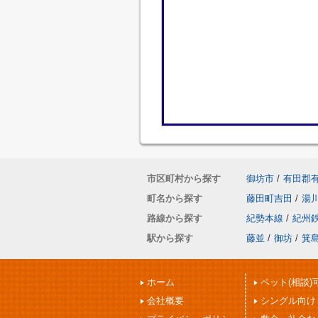
市区町村から探す
御坊市
/
有田郡
町名から探す
藤田町吉田
/
湯
路線から探す
紀勢本線
/
紀州
駅から探す
藤並
/
御坊
/
箕
ホーム
ペット(相談)
会社概要
シングル向け