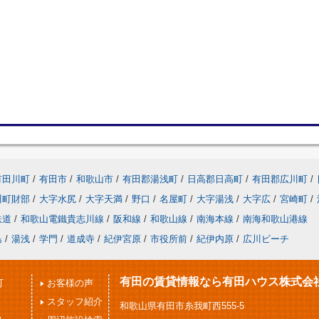
有田川町
/
有田市
/
和歌山市
/
有田郡湯浅町
/
日高郡日高町
/
有田郡広川町
/
川町財部
/
大字水尻
/
大字天満
/
野口
/
名屋町
/
大字湯浅
/
大字広
/
宮崎町
/
鉄道
/
和歌山電鐵貴志川線
/
阪和線
/
和歌山線
/
南海本線
/
南海和歌山港線
島
/
湯浅
/
学門
/
道成寺
/
紀伊宮原
/
市役所前
/
紀伊内原
/
広川ビーチ
有田の賃貸情報なら有田ハウス株式会
可
お客様の声
スタッフ紹介
和歌山県有田市糸我町西555-5