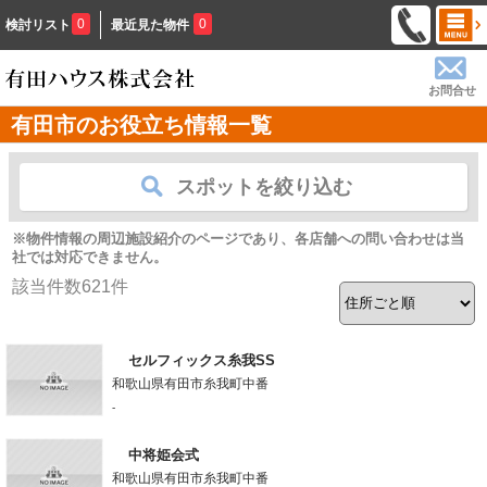
0
0
検討リスト
最近見た物件
お問合せ
有田市のお役立ち情報一覧
スポットを絞り込む
※物件情報の周辺施設紹介のページであり、各店舗への問い合わせは当
社では対応できません。
該当件数
621
件
セルフィックス糸我SS
和歌山県有田市糸我町中番
-
中将姫会式
和歌山県有田市糸我町中番