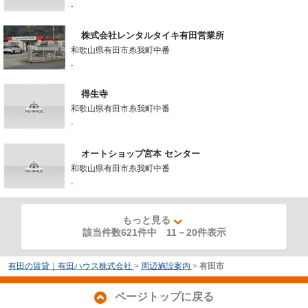
-
株式会社レンタルタイキ有田営業所
和歌山県有田市糸我町中番
-
得生寺
和歌山県有田市糸我町中番
-
オートショップ宮本 センター
和歌山県有田市糸我町中番
-
もっと見る
該当件数621件中
11
－
20
件表示
有田の賃貸｜有田ハウス株式会社
>
周辺施設案内
>
有田市
ページトップに戻る