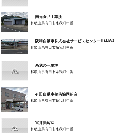
-
南元食品工業所
和歌山県有田市糸我町中番
-
阪和自動車株式会社サービスセンターHANWA
和歌山県有田市糸我町中番
-
糸我の一里塚
和歌山県有田市糸我町中番
-
有田自動車整備協同組合
和歌山県有田市糸我町中番
-
宮井美容室
和歌山県有田市糸我町中番