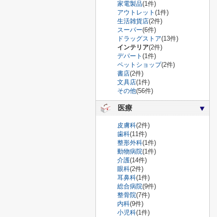
家電製品
(1件)
アウトレット
(1件)
生活雑貨店
(2件)
スーパー
(6件)
ドラッグストア
(13件)
インテリア
(2件)
デパート
(1件)
ペットショップ
(2件)
書店
(2件)
文具店
(1件)
その他
(56件)
医療
皮膚科
(2件)
歯科
(11件)
整形外科
(1件)
動物病院
(1件)
介護
(14件)
眼科
(2件)
耳鼻科
(1件)
総合病院
(9件)
整骨院
(7件)
内科
(9件)
小児科
(1件)