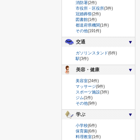
消防署
(2件)
市役所・区役所
(3件)
冠婚葬祭
(2件)
図書館
(1件)
都道府県機関
(1件)
その他
(191件)
交通
ガソリンスタンド
(6件)
駅
(3件)
美容・健康
美容室
(24件)
マッサージ
(9件)
スポーツ施設
(3件)
ジム
(1件)
その他
(9件)
学ぶ
小学校
(6件)
保育園
(6件)
料理教室
(1件)