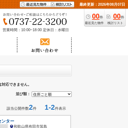
最終更新：2026年08月07日
00
00
件
件
最近見た物件
検討リスト
営業時間：10:00~18:00
定休日：水曜日
は対応できません。
並び順：
2
1-2
該当公開件数
件
件表示
センター
和歌山県有田市箕島