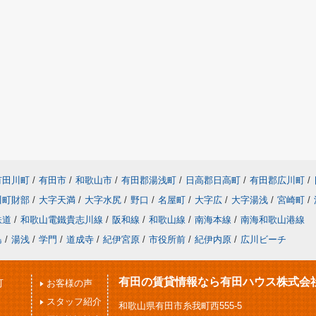
有田川町
/
有田市
/
和歌山市
/
有田郡湯浅町
/
日高郡日高町
/
有田郡広川町
/
川町財部
/
大字天満
/
大字水尻
/
野口
/
名屋町
/
大字広
/
大字湯浅
/
宮崎町
/
鉄道
/
和歌山電鐵貴志川線
/
阪和線
/
和歌山線
/
南海本線
/
南海和歌山港線
島
/
湯浅
/
学門
/
道成寺
/
紀伊宮原
/
市役所前
/
紀伊内原
/
広川ビーチ
有田の賃貸情報なら有田ハウス株式会
可
お客様の声
スタッフ紹介
和歌山県有田市糸我町西555-5