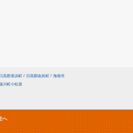
日高郡美浜町
/
日高郡由良町
/
海南市
湯川町小松原
社へ