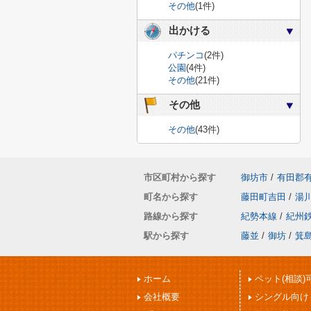
その他
(1件)
出かける
パチンコ
(2件)
公園
(4件)
その他
(21件)
その他
その他
(43件)
市区町村から探す
御坊市
/
有田郡
町名から探す
藤田町吉田
/
湯
路線から探す
紀勢本線
/
紀州
駅から探す
藤並
/
御坊
/
箕
ホーム
ペット(相談)
会社概要
シングル向け