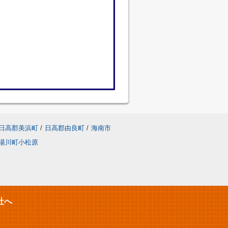
日高郡美浜町
/
日高郡由良町
/
海南市
湯川町小松原
社へ