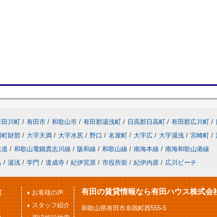
有田川町
/
有田市
/
和歌山市
/
有田郡湯浅町
/
日高郡日高町
/
有田郡広川町
/
川町財部
/
大字天満
/
大字水尻
/
野口
/
名屋町
/
大字広
/
大字湯浅
/
宮崎町
/
鉄道
/
和歌山電鐵貴志川線
/
阪和線
/
和歌山線
/
南海本線
/
南海和歌山港線
島
/
湯浅
/
学門
/
道成寺
/
紀伊宮原
/
市役所前
/
紀伊内原
/
広川ビーチ
有田の賃貸情報なら有田ハウス株式会
可
お客様の声
スタッフ紹介
和歌山県有田市糸我町西555-5