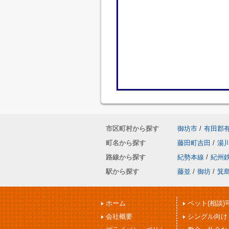
市区町村から探す
御坊市
/
有田郡
町名から探す
藤田町吉田
/
湯
路線から探す
紀勢本線
/
紀州
駅から探す
藤並
/
御坊
/
箕
ホーム
ペット(相談)
会社概要
シングル向け