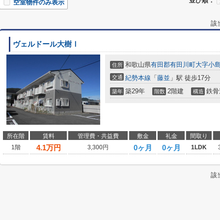
並び順：
空室物件のみ表示
該
ヴェルドール大樹Ⅰ
和歌山県
有田郡有田川町
大字小
住所
交通
紀勢本線
「
藤並
」駅 徒歩17分
築29年
2階建
鉄骨
築年
階数
構造
所在階
賃料
管理費・共益費
敷金
礼金
間取り
4.1
万円
0ヶ月
0ヶ月
1階
3,300円
1LDK
該