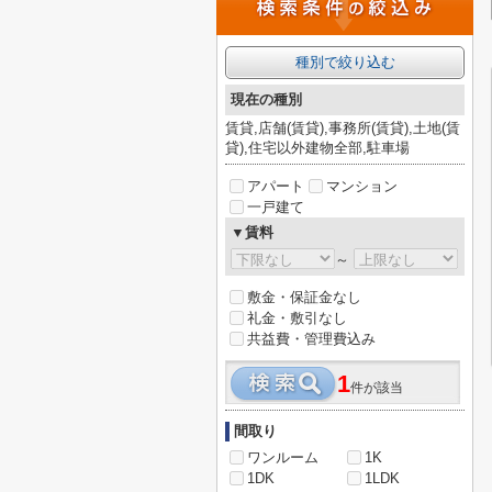
種別で絞り込む
現在の種別
賃貸,店舗(賃貸),事務所(賃貸),土地(賃
貸),住宅以外建物全部,駐車場
アパート
マンション
一戸建て
▼賃料
～
敷金・保証金なし
礼金・敷引なし
共益費・管理費込み
1
件が該当
間取り
ワンルーム
1K
1DK
1LDK