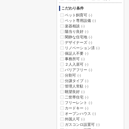
こだわり条件
ペット飼育可
(-)
ペット専用設備
(-)
楽器相談
(-)
陽当り良好
(-)
閑静な住宅地
(-)
デザイナーズ
(-)
リノベーション済
(-)
保証人不要
(-)
事務所可
(-)
２人入居可
(-)
バリアフリー
(-)
分割可
(-)
分譲タイプ
(-)
管理人常駐
(-)
眺望良好
(-)
二世帯住宅
(-)
フリーレント
(-)
カードキー
(-)
オープンハウス
(-)
外国人可
(-)
ガスコンロ設置可
(-)