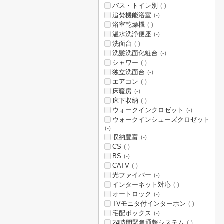
バス・トイレ別
(-)
追焚機能浴室
(-)
浴室乾燥機
(-)
温水洗浄便座
(-)
洗面台
(-)
洗髪洗面化粧台
(-)
シャワー
(-)
独立洗面台
(-)
エアコン
(-)
床暖房
(-)
床下収納
(-)
ウォークインクロゼット
(-)
ウォークインシューズクロゼット
(-)
収納豊富
(-)
CS
(-)
BS
(-)
CATV
(-)
光ファイバー
(-)
インターネット対応
(-)
オートロック
(-)
TVモニタ付インターホン
(-)
宅配ボックス
(-)
24時間緊急通報システム
(-)