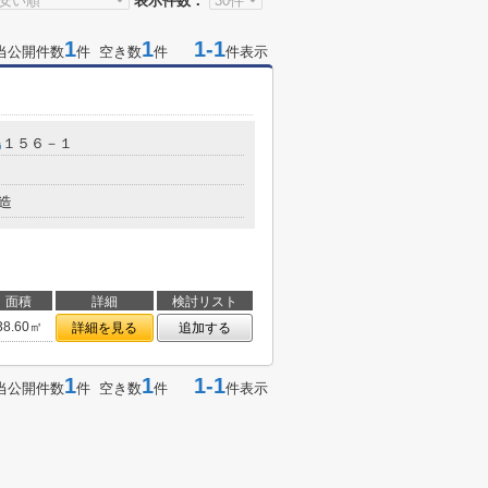
表示件数：
1
1
1-1
当公開件数
件 空き数
件
件表示
島
１５６－１
造
面積
詳細
検討リスト
38.60㎡
詳細を見る
追加する
1
1
1-1
当公開件数
件 空き数
件
件表示