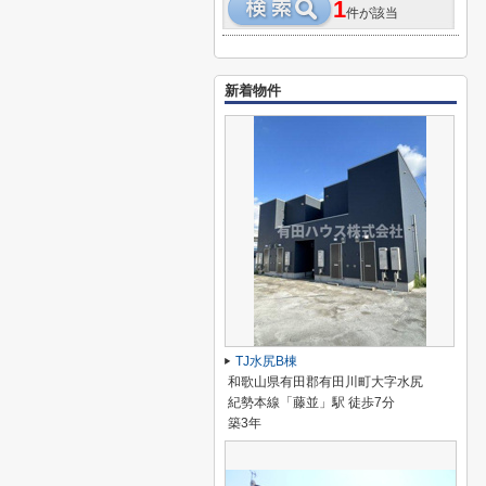
1
件が該当
新着物件
TJ水尻B棟
和歌山県有田郡有田川町大字水尻
紀勢本線「藤並」駅 徒歩7分
築3年