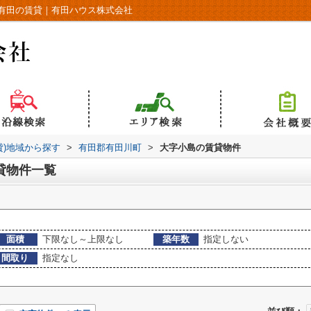
有田の賃貸｜有田ハウス株式会社
貸)地域から探す
>
有田郡有田川町
>
大字小島の賃貸物件
貸物件一覧
面積
下限なし～上限なし
築年数
指定しない
間取り
指定なし