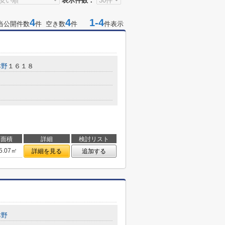
表示件数：
4
4
1-4
当公開件数
件 空き数
件
件表示
津野
１６１８
面積
詳細
検討リスト
5.07㎡
詳細を見る
追加する
津野