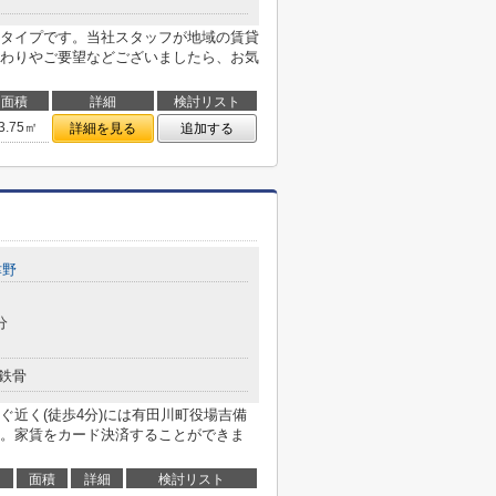
タイプです。当社スタッフが地域の賃貸
わりやご要望などございましたら、お気
面積
詳細
検討リスト
3.75㎡
詳細を見る
追加する
津野
分
鉄骨
ぐ近く(徒歩4分)には有田川町役場吉備
。家賃をカード決済することができま
面積
詳細
検討リスト