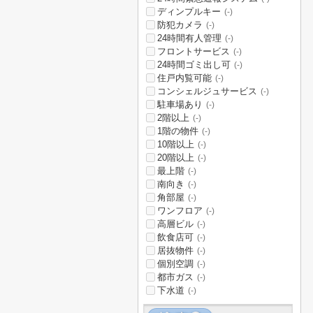
ディンプルキー
(-)
防犯カメラ
(-)
24時間有人管理
(-)
フロントサービス
(-)
24時間ゴミ出し可
(-)
住戸内覧可能
(-)
コンシェルジュサービス
(-)
駐車場あり
(-)
2階以上
(-)
1階の物件
(-)
10階以上
(-)
20階以上
(-)
最上階
(-)
南向き
(-)
角部屋
(-)
ワンフロア
(-)
高層ビル
(-)
飲食店可
(-)
居抜物件
(-)
個別空調
(-)
都市ガス
(-)
下水道
(-)