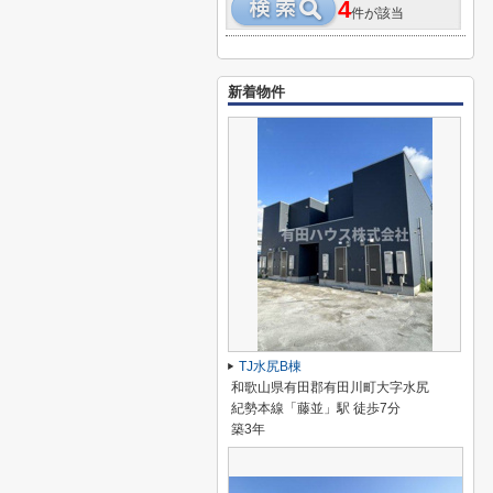
4
件が該当
新着物件
TJ水尻B棟
和歌山県有田郡有田川町大字水尻
紀勢本線「藤並」駅 徒歩7分
築3年