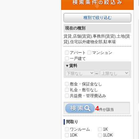
種別で絞り込む
現在の種別
賃貸,店舗(賃貸),事務所(賃貸),土地(賃
貸),住宅以外建物全部,駐車場
アパート
マンション
一戸建て
▼賃料
～
敷金・保証金なし
礼金・敷引なし
共益費・管理費込み
4
件が該当
間取り
ワンルーム
1K
1DK
1LDK