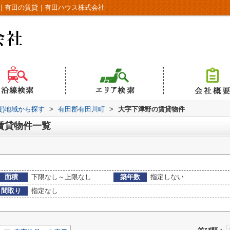
｜有田の賃貸｜有田ハウス株式会社
貸)地域から探す
>
有田郡有田川町
>
大字下津野の賃貸物件
賃貸物件一覧
面積
下限なし～上限なし
築年数
指定しない
間取り
指定なし