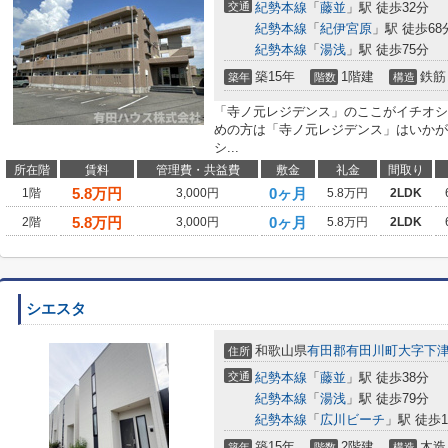
交通
紀勢本線
「
藤並
」駅 徒歩32分
紀勢本線
「
紀伊宮原
」駅 徒歩68
紀勢本線
「
湯浅
」駅 徒歩75分
築15年
1階建
鉄筋
築年
階数
構造
「寺ノ元レジデンス」のここがイチオシ
めの方は「寺ノ元レジデンス」はいかが
シ...
所在階
賃料
管理費・共益費
敷金
礼金
間取り
5.8
万円
0ヶ月
1階
3,000円
5.8万円
2LDK
5.8
万円
0ヶ月
2階
3,000円
5.8万円
2LDK
シエスタ
和歌山県
有田郡有田川町
大字下
住所
交通
紀勢本線
「
藤並
」駅 徒歩38分
紀勢本線
「
湯浅
」駅 徒歩79分
紀勢本線
「
広川ビーチ
」駅 徒歩1
築15年
2階建
木造
築年
階数
構造