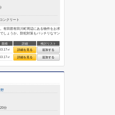
分
コンクリート
。有田郡有田川町周辺にある物件をお求
でしょうか。防犯対策もバッチリなマン
面積
詳細
検討リスト
63.17㎡
詳細を見る
追加する
63.17㎡
詳細を見る
追加する
津野
20分