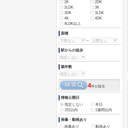
2K
2DK
2LDK
3K
3DK
3LDK
4K
4DK
4LDK以上
面積
～
駅からの徒歩
築年数
4
件が該当
情報公開日
指定しない
本日
3日以内
1週間以内
画像・動画あり
画像あり
動画あり