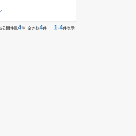
ら
4
4
1-4
当公開件数
件 空き数
件
件表示