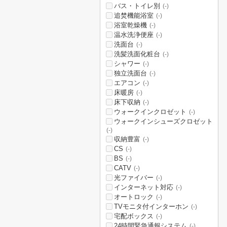
バス・トイレ別
(-)
追焚機能浴室
(-)
浴室乾燥機
(-)
温水洗浄便座
(-)
洗面台
(-)
洗髪洗面化粧台
(-)
シャワー
(-)
独立洗面台
(-)
エアコン
(-)
床暖房
(-)
床下収納
(-)
ウォークインクロゼット
(-)
ウォークインシューズクロゼット
(-)
収納豊富
(-)
CS
(-)
BS
(-)
CATV
(-)
光ファイバー
(-)
インターネット対応
(-)
オートロック
(-)
TVモニタ付インターホン
(-)
宅配ボックス
(-)
24時間緊急通報システム
(-)