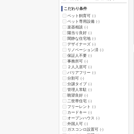
こだわり条件
ペット飼育可
(-)
ペット専用設備
(-)
楽器相談
(-)
陽当り良好
(-)
閑静な住宅地
(-)
デザイナーズ
(-)
リノベーション済
(-)
保証人不要
(-)
事務所可
(-)
２人入居可
(-)
バリアフリー
(-)
分割可
(-)
分譲タイプ
(-)
管理人常駐
(-)
眺望良好
(-)
二世帯住宅
(-)
フリーレント
(-)
カードキー
(-)
オープンハウス
(-)
外国人可
(-)
ガスコンロ設置可
(-)