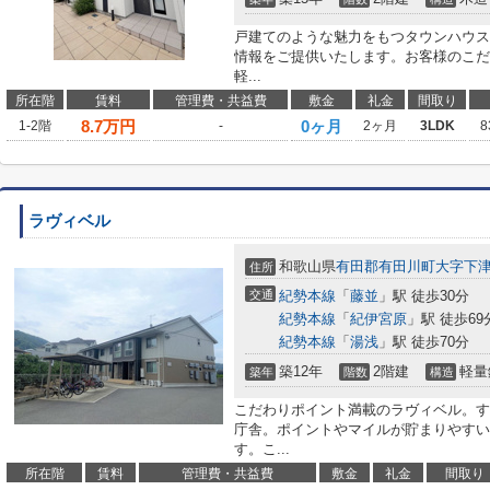
戸建てのような魅力をもつタウンハウス
情報をご提供いたします。お客様のこだ
軽...
所在階
賃料
管理費・共益費
敷金
礼金
間取り
8.7
万円
0ヶ月
1-2階
-
2ヶ月
3LDK
8
ラヴィベル
和歌山県
有田郡有田川町
大字下
住所
交通
紀勢本線
「
藤並
」駅 徒歩30分
紀勢本線
「
紀伊宮原
」駅 徒歩69
紀勢本線
「
湯浅
」駅 徒歩70分
築12年
2階建
軽量
築年
階数
構造
こだわりポイント満載のラヴィベル。す
庁舎。ポイントやマイルが貯まりやすい
す。こ...
所在階
賃料
管理費・共益費
敷金
礼金
間取り