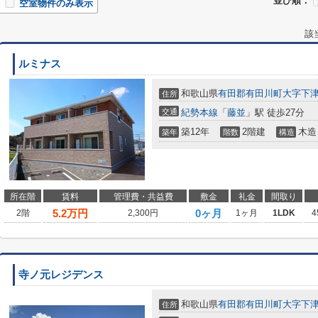
並び順：
空室物件のみ表示
該
ルミナス
和歌山県
有田郡有田川町
大字下
住所
交通
紀勢本線
「
藤並
」駅 徒歩27分
築12年
2階建
木造
築年
階数
構造
所在階
賃料
管理費・共益費
敷金
礼金
間取り
5.2
万円
0ヶ月
2階
2,300円
1ヶ月
1LDK
4
寺ノ元レジデンス
和歌山県
有田郡有田川町
大字下
住所