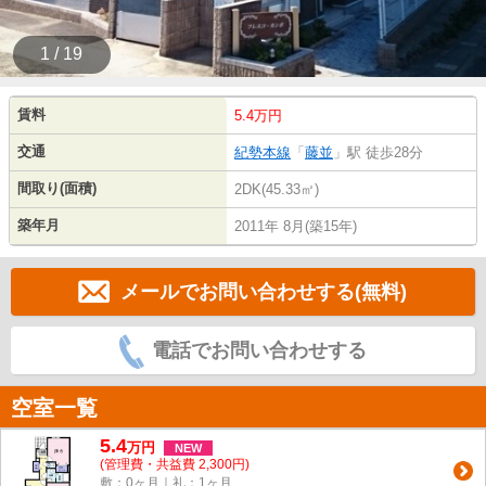
1 / 19
賃料
5.4万円
交通
紀勢本線
「
藤並
」駅 徒歩28分
間取り(面積)
2DK(45.33㎡)
築年月
2011年 8月(築15年)
メールでお問い合わせする(無料)
電話でお問い合わせする
空室一覧
5.4
万
円
NEW
(管理費・共益費 2,300円)
敷：0ヶ月｜礼：1ヶ月