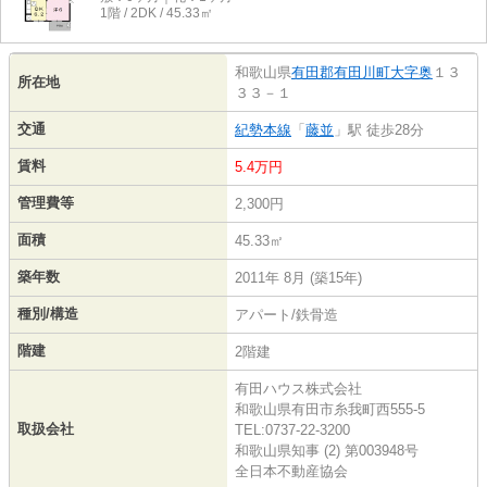
1階 / 2DK / 45.33㎡
和歌山県
有田郡有田川町
大字奥
１３
所在地
３３－１
交通
紀勢本線
「
藤並
」駅 徒歩28分
賃料
5.4万円
管理費等
2,300円
面積
45.33㎡
築年数
2011年 8月 (築15年)
種別/構造
アパート/鉄骨造
階建
2階建
有田ハウス株式会社
和歌山県有田市糸我町西555-5
取扱会社
TEL:0737-22-3200
和歌山県知事 (2) 第003948号
全日本不動産協会