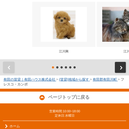
江川興
江
前
有田の賃貸｜有田ハウス株式会社
>
(賃貸)地域から探す
>
有田郡有田川町
>
フ
レスコ・カンポ
ページトップに戻る
営業時間:10:00~18:00
定休日:水曜日
ホーム