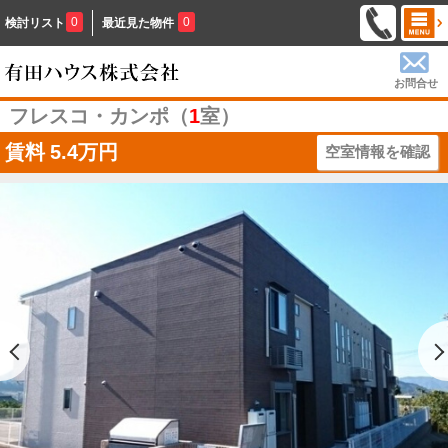
0
0
検討リスト
最近見た物件
お問合せ
フレスコ・カンポ（
1
室）
賃料
5.4万円
空室情報を確認