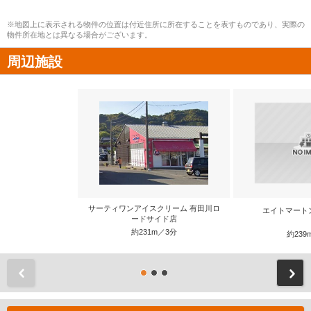
※地図上に表示される物件の位置は付近住所に所在することを表すものであり、実際の
物件所在地とは異なる場合がございます。
周辺施設
サーティワンアイスクリーム 有田川ロ
エイトマート
ードサイド店
約231m／3分
約239
前