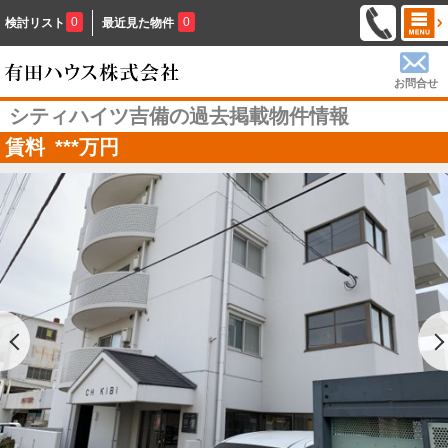
0
0
検討リスト
最近見た物件
お問合せ
シティハイツ吉備の過去掲載物件情報
賃料
***
万円