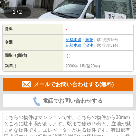
1 / 2
賃料
-
紀勢本線
「
藤並
」駅 徒歩15分
交通
紀勢本線
「
湯浅
」駅 徒歩31分
間取り(面積)
-(-)
築年月
2006年 1月(築20年)
メールでお問い合わせする(無料)
電話でお問い合わせする
こちらの物件はマンションです。こちらの物件から30mの
ところに駐車場があります。駅まで徒歩15分と、立地が魅
力的な物件です。エレベーターがある物件です。有田郡有