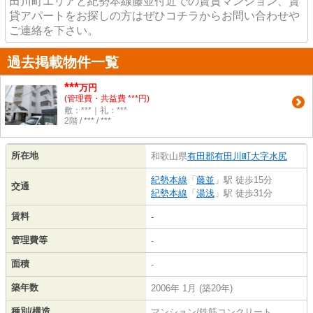
田川町エリアと紀勢本線藤並付近での賃貸マンション、賃
貸アパートをお探しの方はぜひコチラからお問い合わせや
ご連絡を下さい。
過去掲載物件一覧
***
万円
(管理費・共益費 ***円)
敷：***｜礼：***
2階 / *** / ***
所在地
和歌山県
有田郡有田川町
大字水尻
紀勢本線
「
藤並
」駅 徒歩15分
交通
紀勢本線
「
湯浅
」駅 徒歩31分
賃料
-
管理費等
-
面積
-
築年数
2006年 1月 (築20年)
種別/構造
マンション/鉄筋コンクリート