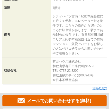
階建
7階建
シティハイツ吉備：紀勢本線藤並に
も近くて便利。エレベーター付き物
件です。こちらの物件から30mのと
ころに駐車場があります。駅まで徒
備考
歩15分の物件です。有田郡有田川町
エリアと紀勢本線藤並付近での賃貸
マンション、賃貸アパートをお探し
の方はぜひコチラからお問い合わせ
やご連絡を下さい。
有田ハウス株式会社
和歌山県有田市糸我町西555-5
取扱会社
TEL:0737-22-3200
和歌山県知事 (2) 第003948号
全日本不動産協会
情報の見方
メールでお問い合わせする(無料)