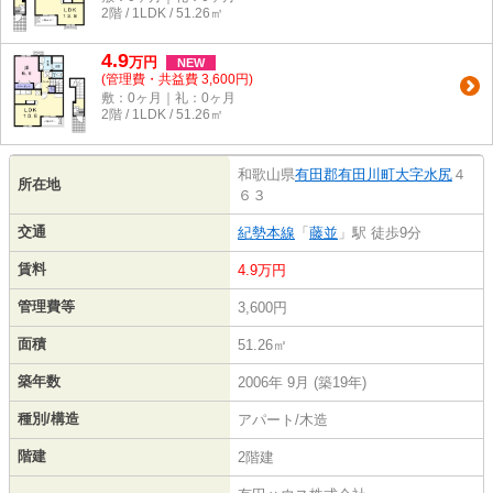
2階 / 1LDK / 51.26㎡
4.9
万
円
NEW
(管理費・共益費 3,600円)
敷：0ヶ月｜礼：0ヶ月
2階 / 1LDK / 51.26㎡
和歌山県
有田郡有田川町
大字水尻
４
所在地
６３
交通
紀勢本線
「
藤並
」駅 徒歩9分
賃料
4.9万円
管理費等
3,600円
面積
51.26㎡
築年数
2006年 9月 (築19年)
種別/構造
アパート/木造
階建
2階建