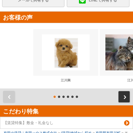
メールで共有する
LINEで共有する
お客様の声
江川興
江
前
こだわり特集
【賃貸特集】敷金・礼金なし