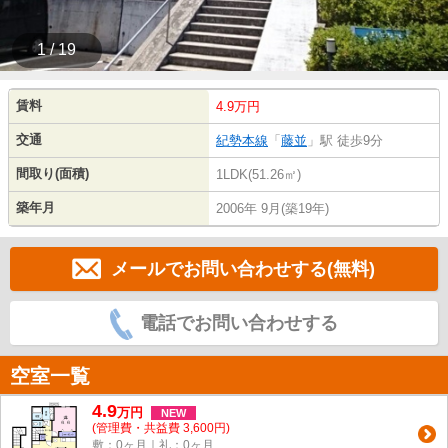
1 / 19
賃料
4.9万円
交通
紀勢本線
「
藤並
」駅 徒歩9分
間取り(面積)
1LDK(51.26㎡)
築年月
2006年 9月(築19年)
メールでお問い合わせする(無料)
電話でお問い合わせする
空室一覧
4.9
万
円
NEW
(管理費・共益費 3,600円)
敷：0ヶ月｜礼：0ヶ月