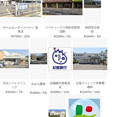
ホームセンターコーナン 箕
パーティハウス有田店実用
有田市立病
島店
品館
院
約792m／10分
約228m／3分
約164m／3分
共立ハートクリニ
紀陽銀行箕島支
九鬼クリニック耳鼻咽
おおち眼科
ック
店
喉科
約516m／7分
約928m／12分
約1047m／14分
約364m／5分