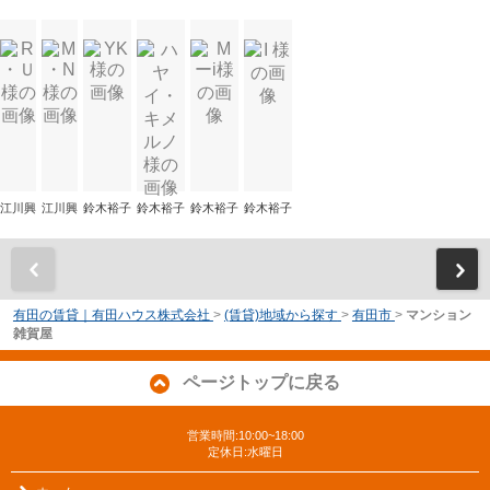
江川興
江川興
鈴木裕子
鈴木裕子
鈴木裕子
鈴木裕子
前
有田の賃貸｜有田ハウス株式会社
>
(賃貸)地域から探す
>
有田市
>
マンション
雑賀屋
ページトップに戻る
営業時間:10:00~18:00
定休日:水曜日