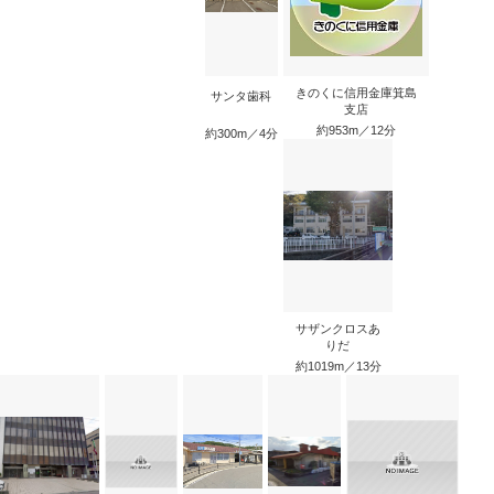
きのくに信用金庫箕島
サンタ歯科
支店
約953m／12分
約300m／4分
サザンクロスあ
りだ
約1019m／13分