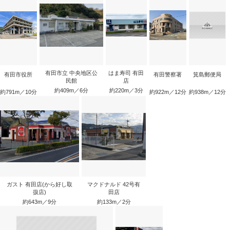
有田市立 中央地区公
はま寿司 有田
有田市役所
有田警察署
箕島郵便局
民館
店
約409m／6分
約220m／3分
約791m／10分
約922m／12分
約938m／12分
ガスト 有田店(から好し取
マクドナルド 42号有
扱店)
田店
約643m／9分
約133m／2分