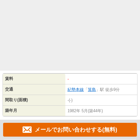
賃料
-
交通
紀勢本線
「
箕島
」駅 徒歩9分
間取り(面積)
-(-)
築年月
1982年 5月(築44年)
メールでお問い合わせする(無料)