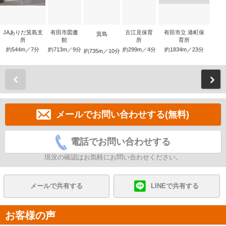
JAありだ箕島支
有田市図書
古江見保育
有田市立 港町保
箕島
所
館
所
育所
約544m／7分
約713m／9分
約299m／4分
約1834m／23分
約735m／10分
前
メールでお問い合わせする(無料)
電話でお問い合わせする
現況の確認はお気軽にお問い合わせください。
メールで共有する
LINEで共有する
お客様の声