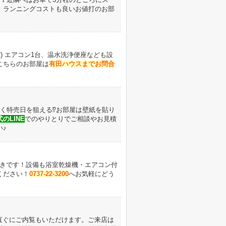
。ランニングコストも良いお値打のお部
ω`*) エアコン1台、温水洗浄便座なども設
こちらのお部屋は
有田ハウスまでお問合
く特売日を狙える⁉お部屋は壁紙を貼り
のLINE
でのやりとりでご相談やお見積
い♪
きです！
設備も浴室乾燥機・エアコン付
ください！
0737-22-3200
へお気軽にどう
直ぐにご内覧もいただけます。ご来店は