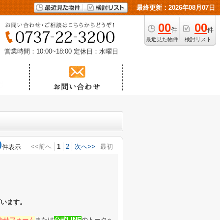
最終更新：2026年08月07日
00
00
件
件
最近見た物件
検討リスト
営業時間：10:00~18:00
定休日：水曜日
0
<<前へ
1
2
次へ>>
最初
件表示
ざいます。
合せフォーム
または
公式LINE
のトークへ