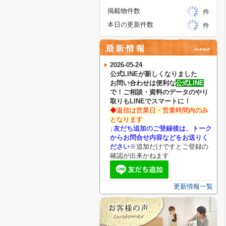
掲載物件数
件
本日の更新件数
件
2026-05-24
公式LINEが新しくなりました
お問い合わせは便利な
公式LINE
で
！
ご相談・資料のデータのやり
取りもLINEでスマートに！
◆返信は営業日・営業時間内のみ
となります
↓友だち追加のご登録後は、トーク
からお問合せ内容などをお送りく
ださい
※追加だけですとご登録の
確認が出来かねます
更新情報一覧