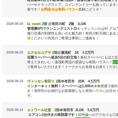
パーやドラッグストア、コインランドリーも揃っています
屋です！
お問合せは有田ハウスへ
気軽にどうぞ！
2026-06-20
la room 2階
@有田川町 2階 1LDK
管理費0円でランニングコスト◎
キッチンコンロはIH (*´
備◎交通の利便性も良いのも魅力的！有田川町天満にある
せ
ください☆内見のご希望は事前にご連絡を！
2026-06-20
エクセルユアサ 2階
@湯浅町 1K 3.2万円
近隣スーパーへ徒歩5分の好立地！
各社スーパーにもほど近
替えてきれいに！湯浅町周辺の賃貸なら有田ハウスへ！
公式
り取得もいただけます！トークからお名前をお送りくださ
2026-06-19
ヴィッセン有田Ⅱ 1階
＠有田市 2DK 4.5万円
インターネット無料！スーパーへは1,000ｍ
★
角
部屋で南向
き！
有田市のお値打なお部屋探しなら有田ハウスにお任せ
ぞ。
2026-06-14
エトワール辻堂 2階
＠有田市 2LDK 5.6万円
エアコン2台付きの角部屋です！
42号線へのアクセスも◎