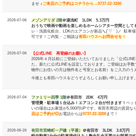
ませ
♪
ご来店のご予約はコチラから→0737-22-3200
2026-07-06
メゾンアリダ 2階
＠湯浅町 1LDK 5.3万円
おうちで映画や動画を楽しめるホームシアター空間として
レ・洗面化粧台、LDKのエアコンが新品
＼
(´▽｀)ノ
駐車場
可です！ご内覧・ご相談は
有田ハウスへお問合せを！
2026-07-06
【公式LINE 再登録のお願い】
2026年４月以前にご登録いただいておりました「公式LI
た。新たに
公式LINEを設定しております。ご登録はお手
物件にお住いの方は物件名と号室とお名前）をご入力のう
今後とも有田ハウスをどうぞよろしくお願い申し上げます
2026-07-04
ファミリー四季 1階
＠有田市 2DK 4万円
管理費・駐車場１台込み！エアコン２台が付きます！
ペッ
いの場合はお家賃が5,000円UPです。有田市周辺の賃貸
店はご予約が◎
お電話からは
0737-22-3200
まで！
2026-06-26
有田市宮崎町一戸建（平屋）
＠有田市 3LDK 3.8万円
軽自動車1台分の駐車場代込み！敷金礼金不要のお部屋で