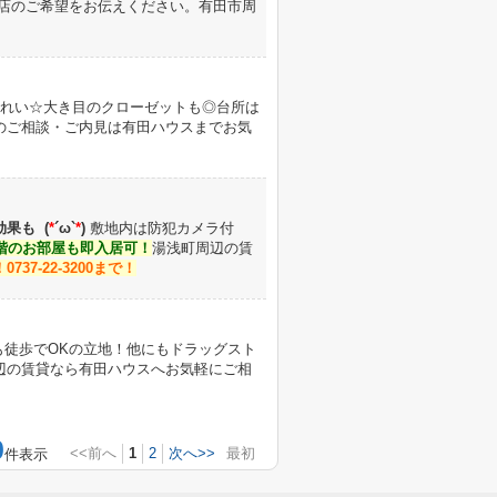
店のご希望をお伝えください。
有田市周
れい☆大き目のクローゼットも◎台所は
のご相談・ご内見は有田ハウスまでお気
効果も
(
*
´ω`
*
)
敷地内は防犯カメラ付
階のお部屋も即入居可！
湯浅町周辺の賃
37-22-3200まで！
も徒歩でOKの立地！他にもドラッグスト
辺の賃貸なら有田ハウスへお気軽にご相
0
<<前へ
1
2
次へ>>
最初
件表示