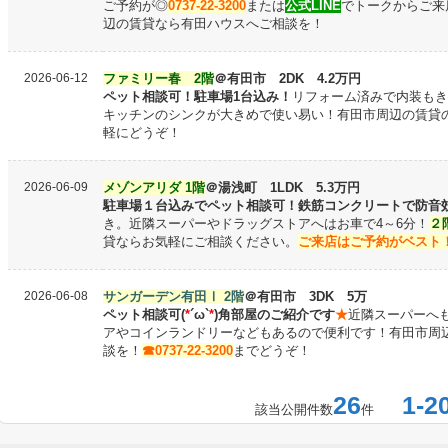
ご予約が◎
0737-22-3200
または
公式LINE
でトークからご来
辺の賃貸なら有田ハウスへご相談を！
2026-06-12
ファミリー春 2階
＠有田市 2DK 4.2万円
ペット相談可！駐車場1台込み！
リフォーム済みで内装もき
キッチンのシンクが大きめで使い易い！有田市周辺の賃貸
軽にどうぞ！
2026-06-09
メゾンアリダ 1階
＠湯浅町
1LDK 5.3万円
駐車場１台込みでペット相談可！鉄筋コンクリートで防音
き。
近隣スーパーやドラッグストアへはお車で4～6分！
２
貸ならお気軽にご相談ください。
ご来店はご予約がベスト！07
2026-06-08
サンガーデン有田Ⅰ 2階
＠有田市 3DK 5万
ペット相談可(
*
´ω`
*
)角部屋のご紹介です
★
近隣スーパーへ
アやコインランドリーなどもあるので便利です！有田市周
談を！
☎0737-22-3200
までどうぞ！
26
1-2
該当公開件数
件