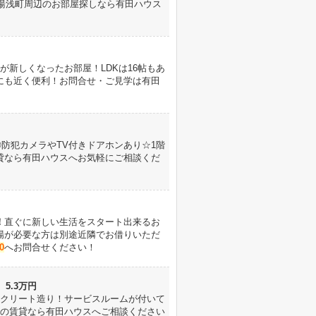
。湯浅町周辺のお部屋探しなら有田ハウス
が新しくなったお部屋！
L
DKは16帖もあ
にも近く便利！お問合せ・ご見学は有田
防犯カメラやTV付きドアホンあり☆1階
貸なら有田ハウスへお気軽にご相談くだ
！
直ぐに新しい生活をスタート出来るお
場が必要な方は別途近隣でお借りいただ
0
へお問合せください！
5.3万円
クリート造り！サービスルームが付いて
辺の賃貸なら有田ハウスへご相談ください