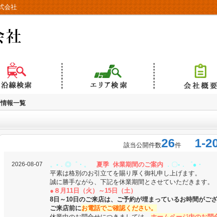
式会社
新情報一覧
26
1-2
該当公開件数
件
2026-08-07
。◦．◎゜・。
夏季 休業期間のご案内
．〇◦．゜●・
平素は格別のお引立てを賜り厚く御礼申し上げます。
誠に勝手ながら、下記を休業期間とさせていただきます。
●８月11日（火）～15日（土）
8日～10日のご来店は、ご予約が埋まっているお時間がご
ご来店前に
お電話でご確認ください。
休業中のお問合せにつきましては、
ホームページ内のお問