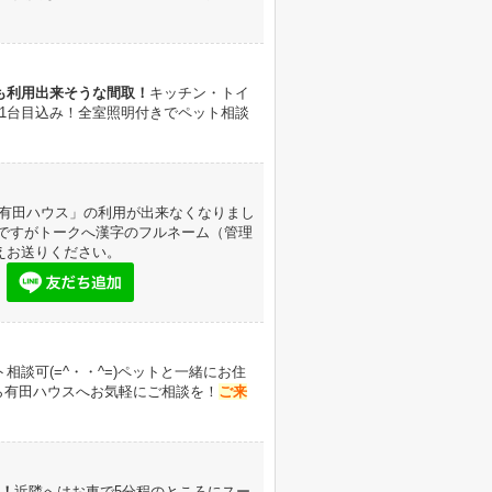
も利用出来そうな間取！
キッチン・トイ
1台目込み！
全室照明付きでペット相談
NE有田ハウス」の利用が出来なくなりまし
数ですがトークへ漢字のフルネーム（管理
えお送りください。
。
ト相談可(=^・・^=)ペットと一緒にお住
なら有田ハウスへお気軽にご相談を！
ご来
す！
近隣へはお車で5分程のところにスー