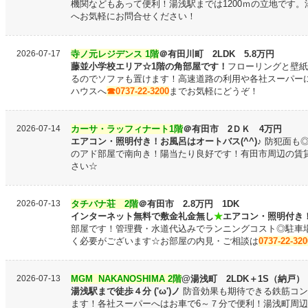
機関などもあって便利！湯浅駅までは1200ｍの立地です
へお気軽にお問合せください！
2026-07-17
寺ノ元レジデンス 1階
＠有田川町 2LDK 5.8万円
藤並小学校エリア☆1階の角部屋です！
フローリングと壁紙
るのでソファも置けます！
高速道路の利用や各社スーパー
ハウスへ
☎0737-22-3200
まで
お気軽にどうぞ！
2026-07-14
カーサ・ラッフィナート1階
＠有田市 2ＤＫ 4万円
エアコン・照明付き！お風呂はオートバス(^^)♪
防犯面も◎
のアド部屋で南向き！陽当たり良好です！有田市周辺の賃
さい☆
2026-07-13
タチバナ荘 2階
＠有田市 2.8万円 1DK
インターネット無料で敷金礼金無し
★
エアコン・照明付き
部屋です！管理費・水道代込みでランニングコスト◎駐車
く必要がございます☆お部屋の内見・ご相談は
0737-22-320
2026-07-13
MGM NAKANOSHIMA 2階
@
湯浅町 2LDK＋1S（納戸） 
湯浅駅まで徒歩４分 ('ω')ノ
防音効果も期待できる鉄筋コン
ます！各社スーパーへはお車で6～７分で便利！湯浅町周