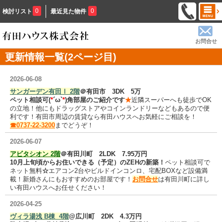
0
0
検討リスト
最近見た物件
お問合せ
更新情報一覧(2ページ目)
2026-06-08
サンガーデン有田Ⅰ 2階
＠有田市 3DK 5万
ペット相談可(
*
´ω`
*
)角部屋のご紹介です
★
近隣スーパーへも徒歩でOK
の立地！他にもドラッグストアやコインランドリーなどもあるので便
利です！有田市周辺の賃貸なら有田ハウスへお気軽にご相談を！
☎0737-22-3200
までどうぞ！
2026-06-07
アビタシオン 2階
＠有田川町 2LDK 7.95万円
10月上旬頃からお住いできる（予定）のZEHの新築！
ペット相談可で
ネット無料
☆
エアコン2台やビルドインコンロ、宅配BOXなど設備満
載！新婚さんにもおすすめのお部屋です！
お問合せ
は有田川町に詳し
い有田ハウスへお任せください！
2026-04-25
ヴィラ湯浅 B棟 4階
@広川町 2DK 4.3万円