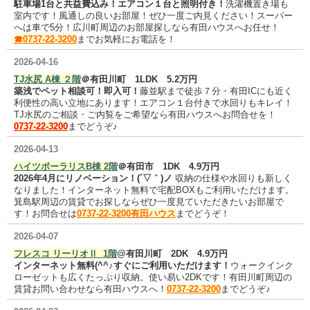
駐車場1台と共益費込み！エアコン１台と照明付き！
洗濯機置き場も
室内です！
風通しの良いお部屋！ぜひ一度ご内見ください！スーパー
へは車で5分！広川町周辺のお部屋探しなら有田ハウスへお任せ！
☎0737-22-3200
までお気軽にお電話を！
2026-04-16
TJ水尻 A棟 ２階
＠有田川町 1LDK 5.2万円
築浅でペット相談可！即入可！
藤並駅まで徒歩７分・有田ICにも近く
利便性の高い立地にあります！エアコン１台付きで水回りもキレイ！
TJ水尻の
ご相談・ご内覧をご希望なら有田ハウスへお問合せを！
0737-22-3200
までどうぞ♪
2026-04-13
ハイツポーラリスB棟 2階
＠有田市 1DK 4.9万円
2026年4月にリノベーション！(´▽｀)ノ
収納の仕様や水回りも新しく
なりました！インターネット無料で宅配BOXもご利用いただけます。
箕島駅周辺の賃貸でお探しならぜひ一度見ていただきたいお部屋で
す！お問合せは
0737-22-3200有田ハウス
までどうぞ！
2026-04-07
フレスコ リーリオⅡ 1階
@有田川町 2DK 4.9万円
インターネット無料(^^♪すぐにご利用いただけます！
ウォークインク
ローゼットも広くたっぷり収納。使い易い2DKです！有田川町周辺の
賃貸お問い合わせなら有田ハウスへ！
0737-22-3200
までどうぞ♪