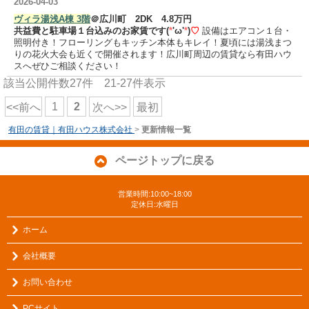
2026-04-03
ヴィラ湯浅A棟 3階
＠広川町 2DK 4.8万円
共益費と駐車場１台込みのお家賃です(
*
'ω'
*
)
♡
設備は
エアコン１台・
照明付き！フローリングもキッチン本体もキレイ！夏頃には湯浅まつ
りの花火大会も近くで開催されます！広川町周辺の賃貸なら有田ハウ
スへぜひご相談ください！
該当公開件数
27
件
21-27
件表示
1
2
<<前へ
次へ>>
最初
有田の賃貸｜有田ハウス株式会社
>
更新情報一覧
ページトップに戻る
営業時間:10:00~18:00
定休日:水曜日
ホーム
会社概要
お問い合わせ
PCサイト