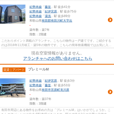
紀勢本線
「
藤並
」駅 徒歩41分
紀勢本線
「
紀伊宮原
」駅 徒歩75分
紀勢本線
「
湯浅
」駅 徒歩89分
和歌山県
有田郡有田川町
大字出
-
築年数：築7年
階数：2階建
こだわりポイント満載のアランチャ。こちらの物件は一戸建てです。ご紹介する
のは2018年11月竣工・築5年の物件です。こちらの簡単検索機能ではお気に入り
の物件を発見することができま...
現在空室情報がありません。
アランチャへのお問い合わせはこちら
プレミールM
賃貸｜アパート
紀勢本線
「
紀伊宮原
」駅 徒歩3分
紀勢本線
「
藤並
」駅 徒歩53分
和歌山県
有田市
宮原町滝川原
-
築年数：築37年
階数：3階建
有田市周辺にある物件をお求めの方は「プレミールM」はいかがでしょうか。こ