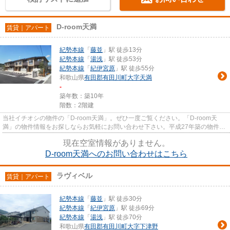
D-room天満
賃貸｜アパート
紀勢本線
「
藤並
」駅 徒歩13分
紀勢本線
「
湯浅
」駅 徒歩53分
紀勢本線
「
紀伊宮原
」駅 徒歩55分
和歌山県
有田郡有田川町
大字天満
-
築年数：築10年
階数：2階建
当社イチオシの物件の「D-room天満」。ぜひ一度ご覧ください。「D-room天
満」の物件情報をお探しならお気軽にお問い合わせ下さい。平成27年築の物件で
す。駅まで徒歩13分に立地する物...
現在空室情報がありません。
D-room天満へのお問い合わせはこちら
ラヴィベル
賃貸｜アパート
紀勢本線
「
藤並
」駅 徒歩30分
紀勢本線
「
紀伊宮原
」駅 徒歩69分
紀勢本線
「
湯浅
」駅 徒歩70分
和歌山県
有田郡有田川町
大字下津野