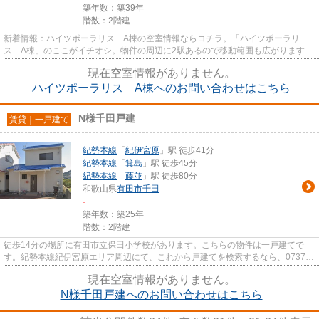
築年数：築39年
階数：2階建
新着情報：ハイツポーラリス A棟の空室情報ならコチラ。「ハイツポーラリ
ス A棟」のここがイチオシ。物件の周辺に2駅あるので移動範囲も広がります。
こちらの物件はアパートです。よ...
現在空室情報がありません。
ハイツポーラリス A棟へのお問い合わせはこちら
N様千田戸建
賃貸｜一戸建て
紀勢本線
「
紀伊宮原
」駅 徒歩41分
紀勢本線
「
箕島
」駅 徒歩45分
紀勢本線
「
藤並
」駅 徒歩80分
和歌山県
有田市
千田
-
築年数：築25年
階数：2階建
徒歩14分の場所に有田市立保田小学校があります。こちらの物件は一戸建てで
す。紀勢本線紀伊宮原エリア周辺にて、これから戸建てを検索するなら、0737-
22-3200から有田ハウスまでご連...
現在空室情報がありません。
N様千田戸建へのお問い合わせはこちら