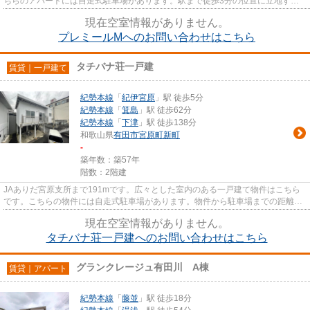
ちらのアパートには自走式駐車場があります。駅まで徒歩3分の位置に立地す
る、アクセス良好な物件です。こ...
現在空室情報がありません。
プレミールMへのお問い合わせはこちら
タチバナ荘一戸建
賃貸｜一戸建て
紀勢本線
「
紀伊宮原
」駅 徒歩5分
紀勢本線
「
箕島
」駅 徒歩62分
紀勢本線
「
下津
」駅 徒歩138分
和歌山県
有田市
宮原町新町
-
築年数：築57年
階数：2階建
JAありだ宮原支所まで191mです。広々とした室内のある一戸建て物件はこちら
です。こちらの物件には自走式駐車場があります。物件から駐車場までの距離は
400mです。有田市の快適な住環...
現在空室情報がありません。
タチバナ荘一戸建へのお問い合わせはこちら
グランクレージュ有田川 A棟
賃貸｜アパート
紀勢本線
「
藤並
」駅 徒歩18分