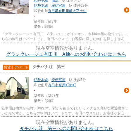
紀勢本線
「
湯浅
」駅 徒歩54分
紀勢本線
「
紀伊宮原
」駅 徒歩62分
和歌山県
有田郡有田川町
大字土生
-
築年数：築3年
階数：2階建
「グランクレージュ有田川 A棟」のここがイチオシ。令和4年築の物件です。こ
ちらの物件はアパートです。有田ハウスで、お客様に適した物件を探しません
か。たくさんの条件の物件をご...
現在空室情報がありません。
グランクレージュ有田川 A棟へのお問い合わせはこちら
タチバナ荘 第三
賃貸｜アパート
紀勢本線
「
紀伊宮原
」駅 徒歩5分
和歌山県
有田市
宮原町新町
-
築年数：築57年
階数：2階建
駐車場は物件から約110mです。駅から徒歩5分というアクセス良好な駅近物件は
いかがですか。こちらの物件はアパートです。有田ハウスでは、お客様が安心し
て快適に過ごせるよう、様々な...
現在空室情報がありません。
タチバナ荘 第三へのお問い合わせはこちら