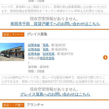
階数：1階建
ペット可。多頭飼いはご相談ください。部屋の前は家庭菜園にもお使いいただけ
ます。室内設備は全室照明付き！キッチン本体やトイレ本体も入れ替えてあるの
でキレイです！便利な押入（...
現在空室情報がありません。
有田市千田 賃貸戸建てへのお問い合わせはこちら
グレイス箕島
賃貸｜アパート
紀勢本線
「
箕島
」駅 徒歩2分
紀勢本線
「
初島
」駅 徒歩33分
紀勢本線
「
紀伊宮原
」駅 徒歩57分
和歌山県
有田市
箕島
-
築年数：築30年
階数：2階建
こちらの物件はアパートです。高ニーズな駅近の物件で、徒歩2分で駅に行くこ
とができます。有田ハウスのご連絡先0737-22-3200気になる物件が見つかりまし
たら、まずはお問い合わせをお...
現在空室情報がありません。
グレイス箕島へのお問い合わせはこちら
アランチャ
賃貸｜一戸建て