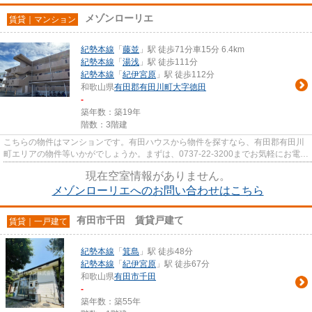
メゾンローリエ
賃貸｜マンション
紀勢本線
「
藤並
」駅 徒歩71分車15分 6.4km
紀勢本線
「
湯浅
」駅 徒歩111分
紀勢本線
「
紀伊宮原
」駅 徒歩112分
和歌山県
有田郡有田川町
大字徳田
-
築年数：築19年
階数：3階建
こちらの物件はマンションです。有田ハウスから物件を探すなら、有田郡有田川
町エリアの物件等いかがでしょうか。まずは、0737-22-3200までお気軽にお電話
下さい。
現在空室情報がありません。
メゾンローリエへのお問い合わせはこちら
有田市千田 賃貸戸建て
賃貸｜一戸建て
紀勢本線
「
箕島
」駅 徒歩48分
紀勢本線
「
紀伊宮原
」駅 徒歩67分
和歌山県
有田市
千田
-
築年数：築55年