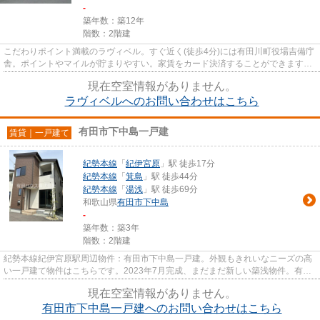
-
築年数：築12年
階数：2階建
こだわりポイント満載のラヴィベル。すぐ近く(徒歩4分)には有田川町役場吉備庁
舎。ポイントやマイルが貯まりやすい。家賃をカード決済することができます。
こちらの物件はアパートです...
現在空室情報がありません。
ラヴィベルへのお問い合わせはこちら
有田市下中島一戸建
賃貸｜一戸建て
紀勢本線
「
紀伊宮原
」駅 徒歩17分
紀勢本線
「
箕島
」駅 徒歩44分
紀勢本線
「
湯浅
」駅 徒歩69分
和歌山県
有田市
下中島
-
築年数：築3年
階数：2階建
紀勢本線紀伊宮原駅周辺物件：有田市下中島一戸建。外観もきれいなニーズの高
い一戸建て物件はこちらです。2023年7月完成、まだまだ新しい築浅物件。有田
ハウスが有田市で公開している...
現在空室情報がありません。
有田市下中島一戸建へのお問い合わせはこちら