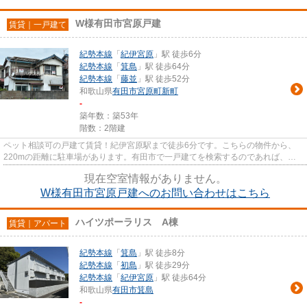
W様有田市宮原戸建
賃貸｜一戸建て
紀勢本線
「
紀伊宮原
」駅 徒歩6分
紀勢本線
「
箕島
」駅 徒歩64分
紀勢本線
「
藤並
」駅 徒歩52分
和歌山県
有田市
宮原町新町
-
築年数：築53年
階数：2階建
ペット相談可の戸建て賃貸！紀伊宮原駅まで徒歩6分です。こちらの物件から、
220mの距離に駐車場があります。有田市で一戸建てを検索するのであれば、有
田ハウスにお問い合わせください...
現在空室情報がありません。
W様有田市宮原戸建へのお問い合わせはこちら
ハイツポーラリス A棟
賃貸｜アパート
紀勢本線
「
箕島
」駅 徒歩8分
紀勢本線
「
初島
」駅 徒歩29分
紀勢本線
「
紀伊宮原
」駅 徒歩64分
和歌山県
有田市
箕島
-