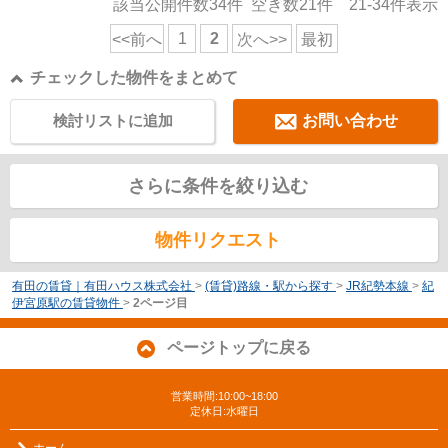
該当公開件数
34
件 空き数
21
件
21-34
件表示
1
2
<<前へ
次へ>>
最初
チェックした物件をまとめて
検討リストに追加
お問い合わせ
さらに条件を絞り込む
物件リクエスト
有田の賃貸｜有田ハウス株式会社
>
(賃貸)路線・駅から探す
>
JR紀勢本線
>
紀
伊宮原駅の賃貸物件
>
2ページ目
ページトップに戻る
営業時間:10:00~18:00
定休日:水曜日
ホーム