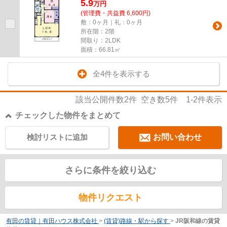
5.9
万
円
(管理費・共益費 6,600円)
敷：0ヶ月｜礼：0ヶ月
所在階：2階
間取り：2LDK
面積：66.81㎡
全4件を表示する
該当公開件数
2
件 空き数
5
件
1-2
件表示
チェックした物件をまとめて
検討リストに追加
お問い合わせ
さらに条件を絞り込む
物件リクエスト
有田の賃貸｜有田ハウス株式会社
>
(賃貸)路線・駅から探す
>
JR阪和線の賃貸