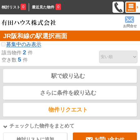
0
0
検討リスト
最近見た物件
お問合せ
JR阪和線の駅選択画面
募集中のみ表示
2
該当物件
件
5
空き数
件
駅で絞り込む
さらに条件を絞り込む
物件リクエスト
チェックした物件をまとめて
検討リストに追加
お問い合わせ