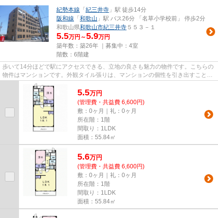
紀勢本線
「
紀三井寺
」駅 徒歩14分
阪和線
「
和歌山
」駅 バス26分 「名草小学校前」 停歩2分
和歌山県
和歌山市
紀三井寺
５５３－１
5.5
5.9
万円～
万円
築年数：築26年 ｜募集中：
4室
階数：6階建
歩いて14分ほどで駅にアクセスできる、立地の良さも魅力の物件です。こちらの
物件はマンションです。外観タイル張りは、マンションの個性を引き出すことが
できます。スタッフ一同、気...
5.5
万
円
(管理費・共益費 6,600円)
敷：0ヶ月｜礼：0ヶ月
所在階：1階
間取り：1LDK
面積：55.84㎡
5.6
万
円
(管理費・共益費 6,600円)
敷：0ヶ月｜礼：0ヶ月
所在階：1階
間取り：1LDK
面積：55.84㎡