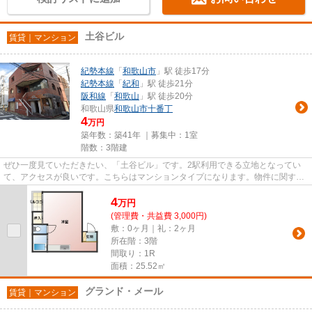
土谷ビル
賃貸｜マンション
紀勢本線
「
和歌山市
」駅 徒歩17分
紀勢本線
「
紀和
」駅 徒歩21分
阪和線
「
和歌山
」駅 徒歩20分
和歌山県
和歌山市
十番丁
4
万円
築年数：築41年 ｜募集中：
1室
階数：3階建
ぜひ一度見ていただきたい、「土谷ビル」です。2駅利用できる立地となってい
て、アクセスが良いです。こちらはマンションタイプになります。物件に関する
細かい内容は、0737-22-3200か...
4
万
円
(管理費・共益費 3,000円)
敷：0ヶ月｜礼：2ヶ月
所在階：3階
間取り：1R
面積：25.52㎡
グランド・メール
賃貸｜マンション