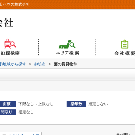
田ハウス株式会社
貸)地域から探す
>
御坊市
>
薗の賃貸物件
面積
下限なし～上限なし
築年数
指定しない
間取り
指定なし