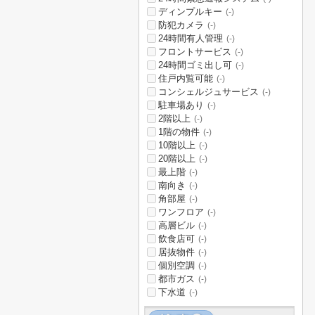
ディンプルキー
(-)
防犯カメラ
(-)
24時間有人管理
(-)
フロントサービス
(-)
24時間ゴミ出し可
(-)
住戸内覧可能
(-)
コンシェルジュサービス
(-)
駐車場あり
(-)
2階以上
(-)
1階の物件
(-)
10階以上
(-)
20階以上
(-)
最上階
(-)
南向き
(-)
角部屋
(-)
ワンフロア
(-)
高層ビル
(-)
飲食店可
(-)
居抜物件
(-)
個別空調
(-)
都市ガス
(-)
下水道
(-)