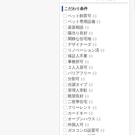
こだわり条件
ペット飼育可
(-)
ペット専用設備
(-)
楽器相談
(-)
陽当り良好
(-)
閑静な住宅地
(-)
デザイナーズ
(-)
リノベーション済
(-)
保証人不要
(-)
事務所可
(-)
２人入居可
(-)
バリアフリー
(-)
分割可
(-)
分譲タイプ
(-)
管理人常駐
(-)
眺望良好
(-)
二世帯住宅
(-)
フリーレント
(-)
カードキー
(-)
オープンハウス
(-)
外国人可
(-)
ガスコンロ設置可
(-)