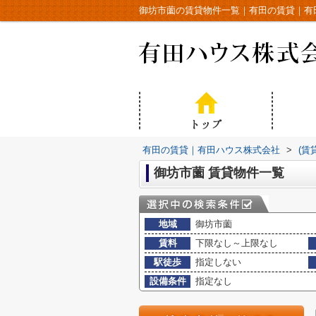
御坊市薗の賃貸物件一覧｜有田の賃貸｜有
有田の賃貸｜有田ハウス株式会社
>
(賃
御坊市薗 賃貸物件一覧
地域
御坊市薗
賃料
下限なし～上限なし
駅徒歩
指定しない
設備条件
指定なし