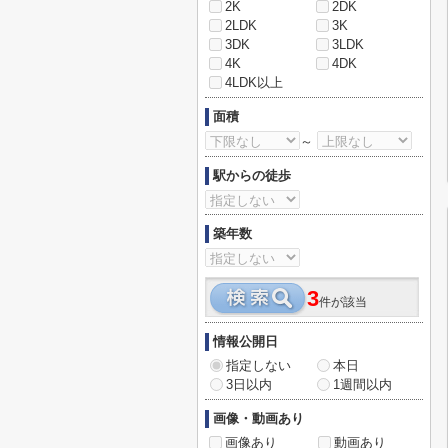
2K
2DK
2LDK
3K
3DK
3LDK
4K
4DK
4LDK以上
面積
～
駅からの徒歩
築年数
3
件が該当
情報公開日
指定しない
本日
3日以内
1週間以内
画像・動画あり
画像あり
動画あり