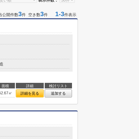
表示件数：
3
3
1-3
当公開件数
件 空き数
件
件表示
造
面積
詳細
検討リスト
62.67㎡
詳細を見る
追加する