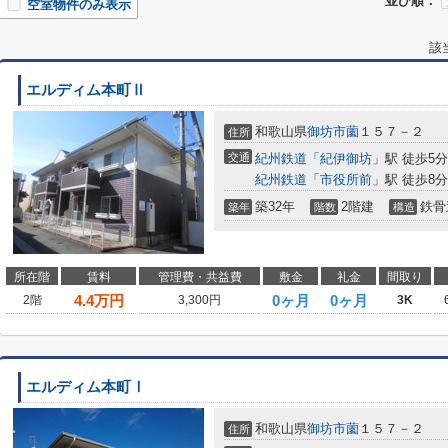
並び順：
空室物件のみ表示
該
エルディム本町Ⅱ
和歌山県
御坊市
薗
１５７－２
住所
交通
紀州鉄道
「
紀伊御坊
」駅 徒歩5分
紀州鉄道
「
市役所前
」駅 徒歩8分
築32年
2階建
鉄骨
築年
階数
構造
所在階
賃料
管理費・共益費
敷金
礼金
間取り
4.4
万円
0ヶ月
0ヶ月
2階
3,300円
3K
エルディム本町Ⅰ
和歌山県
御坊市
薗
１５７－２
住所