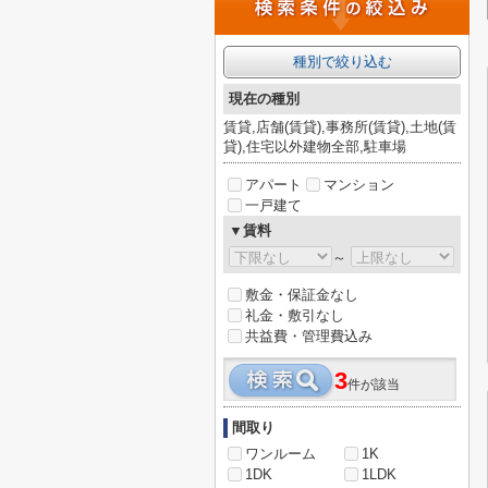
種別で絞り込む
現在の種別
賃貸,店舗(賃貸),事務所(賃貸),土地(賃
貸),住宅以外建物全部,駐車場
アパート
マンション
一戸建て
▼賃料
～
敷金・保証金なし
礼金・敷引なし
共益費・管理費込み
3
件が該当
間取り
ワンルーム
1K
1DK
1LDK