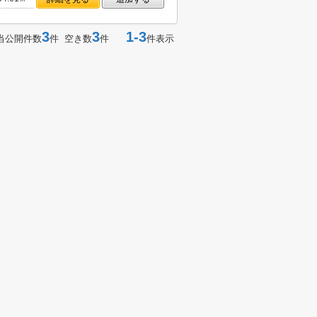
3
3
1-3
当公開件数
件 空き数
件
件表示