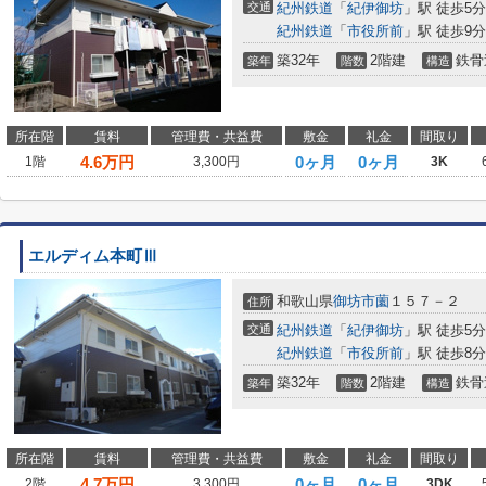
交通
紀州鉄道
「
紀伊御坊
」駅 徒歩5分
紀州鉄道
「
市役所前
」駅 徒歩9分
築32年
2階建
鉄骨
築年
階数
構造
所在階
賃料
管理費・共益費
敷金
礼金
間取り
4.6
万円
0ヶ月
0ヶ月
1階
3,300円
3K
エルディム本町Ⅲ
和歌山県
御坊市
薗
１５７－２
住所
交通
紀州鉄道
「
紀伊御坊
」駅 徒歩5分
紀州鉄道
「
市役所前
」駅 徒歩8分
築32年
2階建
鉄骨
築年
階数
構造
所在階
賃料
管理費・共益費
敷金
礼金
間取り
4.7
万円
0ヶ月
0ヶ月
2階
3,300円
3DK