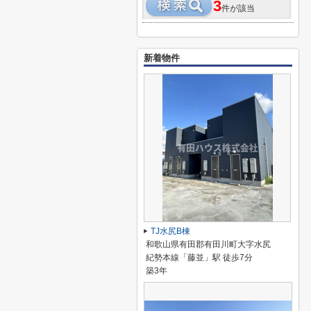
3
件が該当
新着物件
TJ水尻B棟
和歌山県有田郡有田川町大字水尻
紀勢本線「藤並」駅 徒歩7分
築3年