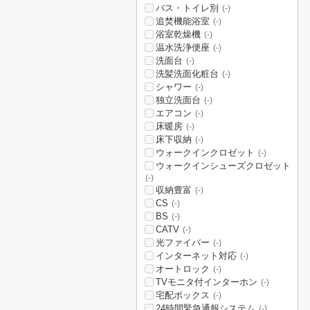
バス・トイレ別
(-)
追焚機能浴室
(-)
浴室乾燥機
(-)
温水洗浄便座
(-)
洗面台
(-)
洗髪洗面化粧台
(-)
シャワー
(-)
独立洗面台
(-)
エアコン
(-)
床暖房
(-)
床下収納
(-)
ウォークインクロゼット
(-)
ウォークインシューズクロゼット
(-)
収納豊富
(-)
CS
(-)
BS
(-)
CATV
(-)
光ファイバー
(-)
インターネット対応
(-)
オートロック
(-)
TVモニタ付インターホン
(-)
宅配ボックス
(-)
24時間緊急通報システム
(-)