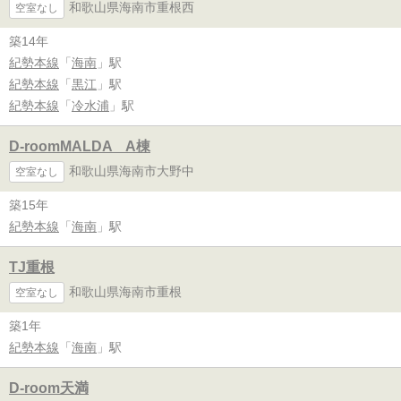
和歌山県海南市重根西
空室なし
築14年
紀勢本線
「
海南
」駅
紀勢本線
「
黒江
」駅
紀勢本線
「
冷水浦
」駅
D-roomMALDA A棟
和歌山県海南市大野中
空室なし
築15年
紀勢本線
「
海南
」駅
TJ重根
和歌山県海南市重根
空室なし
築1年
紀勢本線
「
海南
」駅
D-room天満