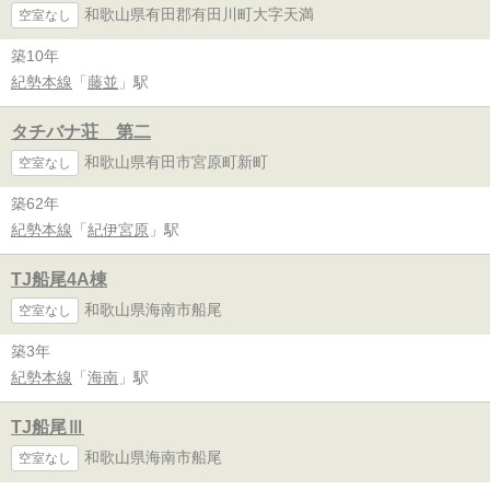
和歌山県有田郡有田川町大字天満
空室なし
築10年
紀勢本線
「
藤並
」駅
タチバナ荘 第二
和歌山県有田市宮原町新町
空室なし
築62年
紀勢本線
「
紀伊宮原
」駅
TJ船尾4A棟
和歌山県海南市船尾
空室なし
築3年
紀勢本線
「
海南
」駅
TJ船尾Ⅲ
和歌山県海南市船尾
空室なし