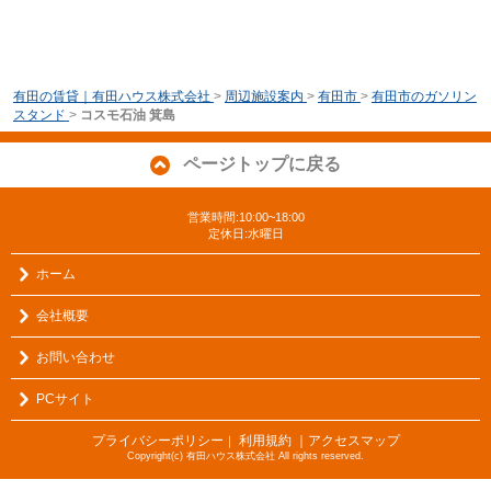
有田の賃貸｜有田ハウス株式会社
>
周辺施設案内
>
有田市
>
有田市のガソリン
スタンド
>
コスモ石油 箕島
ページトップに戻る
営業時間:10:00~18:00
定休日:水曜日
ホーム
会社概要
お問い合わせ
PCサイト
プライバシーポリシー
利用規約
｜アクセスマップ
｜
Copyright(c) 有田ハウス株式会社 All rights reserved.