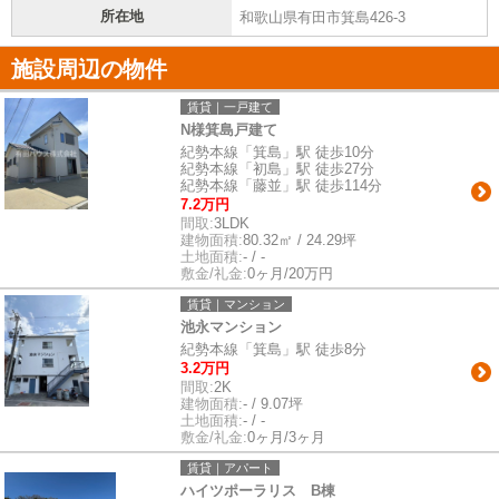
所在地
和歌山県有田市箕島426-3
施設周辺の物件
賃貸｜一戸建て
N様箕島戸建て
紀勢本線「箕島」駅 徒歩10分
紀勢本線「初島」駅 徒歩27分
紀勢本線「藤並」駅 徒歩114分
7.2万円
間取:
3LDK
建物面積:
80.32㎡ / 24.29坪
土地面積:
- / -
敷金/礼金:
0ヶ月/20万円
賃貸｜マンション
池永マンション
紀勢本線「箕島」駅 徒歩8分
3.2万円
間取:
2K
建物面積:
- / 9.07坪
土地面積:
- / -
敷金/礼金:
0ヶ月/3ヶ月
賃貸｜アパート
ハイツポーラリス B棟