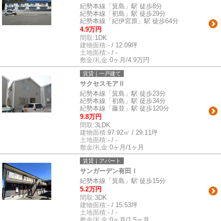
紀勢本線「箕島」駅 徒歩8分
紀勢本線「初島」駅 徒歩29分
紀勢本線「紀伊宮原」駅 徒歩64分
4.9万円
間取:
1DK
建物面積:
- / 12.09坪
土地面積:
- / -
敷金/礼金:
0ヶ月/4.9万円
賃貸｜一戸建て
サクセスモアⅡ
紀勢本線「箕島」駅 徒歩23分
紀勢本線「初島」駅 徒歩34分
紀勢本線「藤並」駅 徒歩120分
9.8万円
間取:
3LDK
建物面積:
97.92㎡ / 29.11坪
土地面積:
- / -
敷金/礼金:
0ヶ月/1ヶ月
賃貸｜アパート
サンガーデン有田Ⅰ
紀勢本線「箕島」駅 徒歩15分
5.2万円
間取:
3DK
建物面積:
- / 15.53坪
土地面積:
- / -
敷金/礼金:
0ヶ月/1.5ヶ月