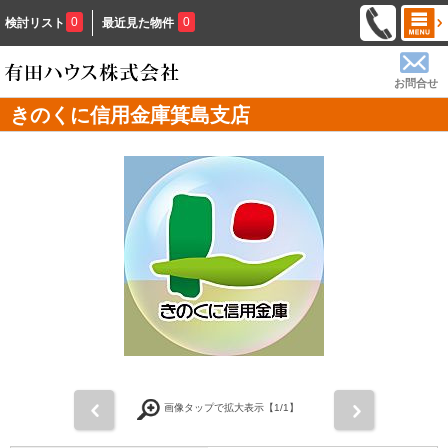
0
0
検討リスト
最近見た物件
お問合せ
きのくに信用金庫箕島支店
前
次
画像タップで拡大表示【
1
/1】