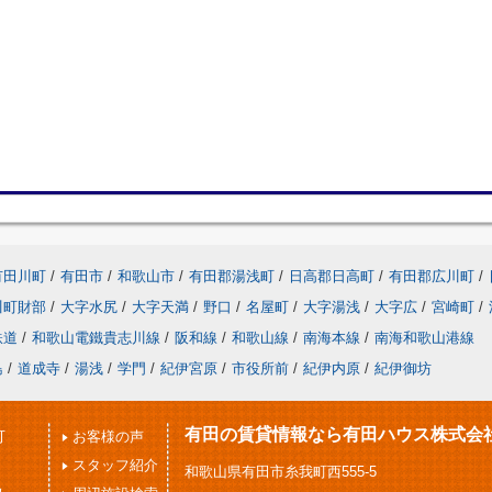
有田川町
/
有田市
/
和歌山市
/
有田郡湯浅町
/
日高郡日高町
/
有田郡広川町
/
川町財部
/
大字水尻
/
大字天満
/
野口
/
名屋町
/
大字湯浅
/
大字広
/
宮崎町
/
鉄道
/
和歌山電鐵貴志川線
/
阪和線
/
和歌山線
/
南海本線
/
南海和歌山港線
島
/
道成寺
/
湯浅
/
学門
/
紀伊宮原
/
市役所前
/
紀伊内原
/
紀伊御坊
有田の賃貸情報なら有田ハウス株式会
可
お客様の声
スタッフ紹介
和歌山県有田市糸我町西555-5