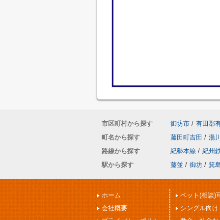
市区町村から探す
御坊市
/
有田郡
町名から探す
藤田町吉田
/
湯
路線から探す
紀勢本線
/
紀州
駅から探す
藤並
/
御坊
/
箕
ホーム
ペット(相談)
会社概要
シングル向け