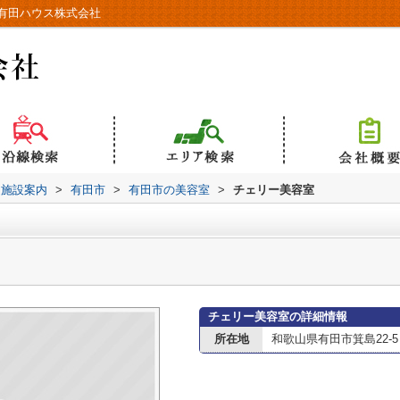
有田ハウス株式会社
辺施設案内
>
有田市
>
有田市の美容室
>
チェリー美容室
チェリー美容室の詳細情報
所在地
和歌山県有田市箕島22-5