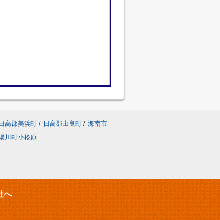
日高郡美浜町
/
日高郡由良町
/
海南市
湯川町小松原
社へ