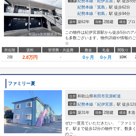
交通
紀勢本線
「
紀伊宮原
」駅 徒歩5分
紀勢本線
「
箕島
」駅 徒歩62分
紀勢本線
「
初島
」駅 徒歩94分
築62年
2階建
ブロ
築年
階数
構造
この物件は紀伊宮原駅から徒歩5分のア
も多数ございます。物件詳細や情報のご確認は
☆
所在階
賃料
管理費・共益費
敷金
礼金
間取り
2.8
万円
0ヶ月
0ヶ月
2階
-
1DK
ファミリー夏
和歌山県
有田市
宮原町道
住所
交通
紀勢本線
「
紀伊宮原
」駅 徒歩12
築31年
2階建
木造
築年
階数
構造
ぜひ一度見ていただきたい、「ファミリ
す。駅まで徒歩12分の物件です。数多
のご...