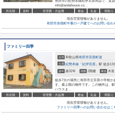
有田市の紀勢本線紀伊宮原周辺で、賃貸
info@aridahouse.co...
所在階
賃料
管理費・共益費
敷金
礼金
間取り
現在空室情報がありません。
有田市糸我町中番の一戸建てへのお問い合わ
ファミリー四季
和歌山県
有田市
宮原町道
住所
交通
紀勢本線
「
紀伊宮原
」駅 徒歩13
築32年
2階建
木造
築年
階数
構造
徒歩7分の場所に有田市立宮原小学校が
す。最上階の物件です。この物件は、駅
ハウスま...
所在階
賃料
管理費・共益費
敷金
礼金
間取り
現在空室情報がありません。
ファミリー四季へのお問い合わせはこ