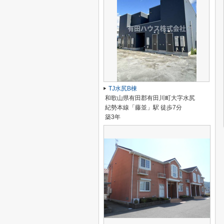
TJ水尻B棟
和歌山県有田郡有田川町大字水尻
紀勢本線「藤並」駅 徒歩7分
築3年