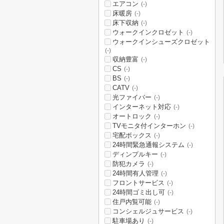
エアコン
(-)
床暖房
(-)
床下収納
(-)
ウォークインクロゼット
(-)
ウォークインシューズクロゼット
(-)
収納豊富
(-)
CS
(-)
BS
(-)
CATV
(-)
光ファイバー
(-)
インターネット対応
(-)
オートロック
(-)
TVモニタ付インターホン
(-)
宅配ボックス
(-)
24時間緊急通報システム
(-)
ディンプルキー
(-)
防犯カメラ
(-)
24時間有人管理
(-)
フロントサービス
(-)
24時間ゴミ出し可
(-)
住戸内覧可能
(-)
コンシェルジュサービス
(-)
駐車場あり
(-)