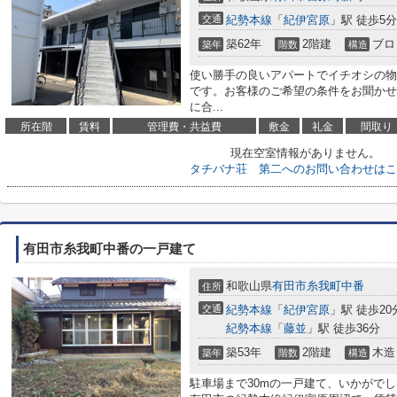
交通
紀勢本線
「
紀伊宮原
」駅 徒歩5分
築62年
2階建
ブロ
築年
階数
構造
使い勝手の良いアパートでイチオシの物
です。お客様のご希望の条件をお聞かせ
に合...
所在階
賃料
管理費・共益費
敷金
礼金
間取り
現在空室情報がありません。
タチバナ荘 第二へのお問い合わせはこ
有田市糸我町中番の一戸建て
和歌山県
有田市
糸我町中番
住所
交通
紀勢本線
「
紀伊宮原
」駅 徒歩20
紀勢本線
「
藤並
」駅 徒歩36分
築53年
2階建
木造
築年
階数
構造
駐車場まで30mの一戸建て、いかがで