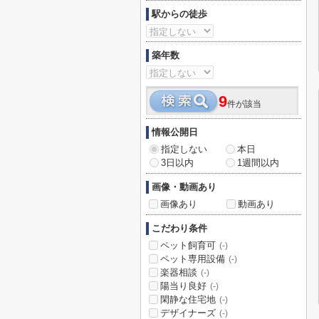
駅からの徒歩
築年数
9
件が該当
情報公開日
指定しない
本日
3日以内
1週間以内
画像・動画あり
画像あり
動画あり
こだわり条件
ペット飼育可
(-)
ペット専用設備
(-)
楽器相談
(-)
陽当り良好
(-)
閑静な住宅地
(-)
デザイナーズ
(-)