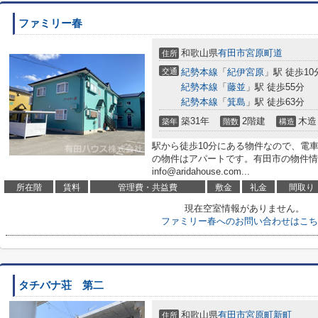
ファミリー春
和歌山県
有田市
宮原町道
住所
交通
紀勢本線
「
紀伊宮原
」駅 徒歩10
紀勢本線
「
藤並
」駅 徒歩55分
紀勢本線
「
箕島
」駅 徒歩63分
築31年
2階建
木造
築年
階数
構造
駅から徒歩10分にある物件なので、電
の物件はアパートです。有田市の物件情
info@aridahouse.com...
所在階
賃料
管理費・共益費
敷金
礼金
間取り
現在空室情報がありません。
ファミリー春へのお問い合わせはこち
タチバナ荘 第二
和歌山県
有田市
宮原町新町
住所