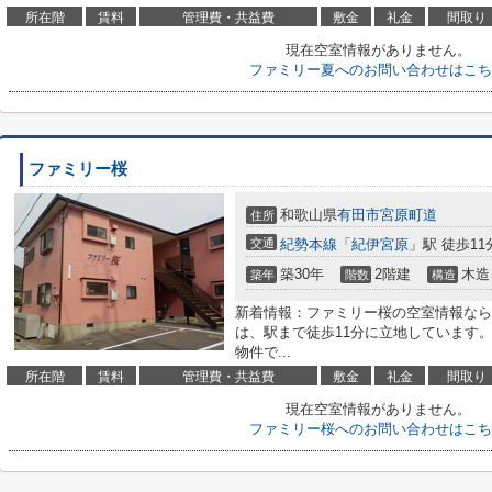
所在階
賃料
管理費・共益費
敷金
礼金
間取り
現在空室情報がありません。
ファミリー夏へのお問い合わせはこち
ファミリー桜
和歌山県
有田市
宮原町道
住所
交通
紀勢本線
「
紀伊宮原
」駅 徒歩11
築30年
2階建
木造
築年
階数
構造
新着情報：ファミリー桜の空室情報なら
は、駅まで徒歩11分に立地しています
物件で...
所在階
賃料
管理費・共益費
敷金
礼金
間取り
現在空室情報がありません。
ファミリー桜へのお問い合わせはこち