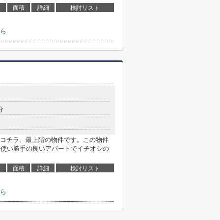
面積
詳細
検討リスト
ら
分
コチラ。最上階の物件です。この物件
。使い勝手の良いアパートでイチオシの
面積
詳細
検討リスト
ら