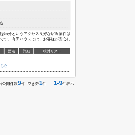
造
徒歩5分というアクセス良好な駅近物件は
です。有田ハウスでは、お客様が安心し
面積
詳細
検討リスト
ちら
9
1
1-9
当公開件数
件 空き数
件
件表示