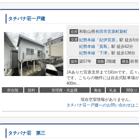
タチバナ荘一戸建
和歌山県
有田市
宮原町新町
住所
交通
紀勢本線
「
紀伊宮原
」駅 徒歩5分
紀勢本線
「
箕島
」駅 徒歩62分
紀勢本線
「
下津
」駅 徒歩138分
築57年
2階建
鉄骨
築年
階数
構造
JAありだ宮原支所まで191mです。広
です。こちらの物件には自走式駐車場が
400m...
所在階
賃料
管理費・共益費
敷金
礼金
間取り
現在空室情報がありません。
タチバナ荘一戸建へのお問い合わせはこ
タチバナ荘 第三