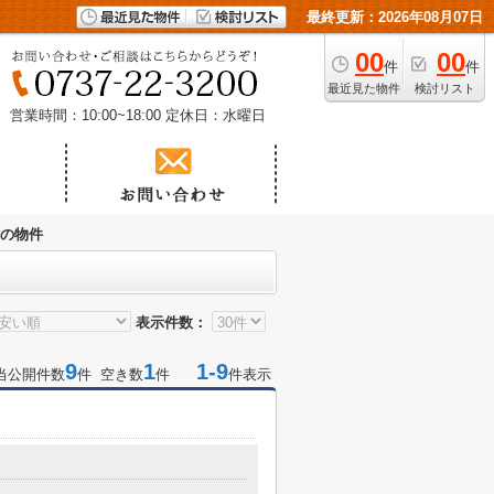
最終更新：2026年08月07日
00
00
件
件
最近見た物件
検討リスト
営業時間：10:00~18:00
定休日：水曜日
近くの物件
表示件数：
9
1
1-9
当公開件数
件 空き数
件
件表示