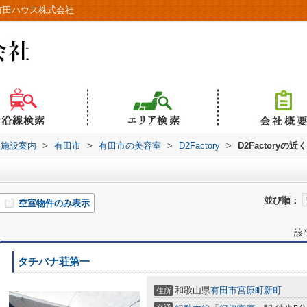
｜有田ハウス株式会社
辺施設案内
>
有田市
>
有田市の美容室
>
D2Factory
>
D2Factoryの
並び順：
空室物件のみ表示
該
タチバナ荘第一
和歌山県
有田市
宮原町新町
住所