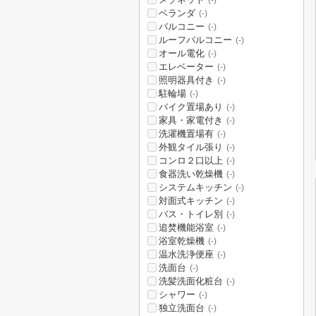
(-)
ベランダ
(-)
バルコニー
(-)
ルーフバルコニー
(-)
オール電化
(-)
エレベーター
(-)
照明器具付き
(-)
駐輪場
(-)
バイク置場あり
(-)
家具・家電付き
(-)
洗濯機置場有
(-)
外観タイル張り
(-)
コンロ２口以上
(-)
食器洗い乾燥機
(-)
システムキッチン
(-)
対面式キッチン
(-)
バス・トイレ別
(-)
追焚機能浴室
(-)
浴室乾燥機
(-)
温水洗浄便座
(-)
洗面台
(-)
洗髪洗面化粧台
(-)
シャワー
(-)
独立洗面台
(-)