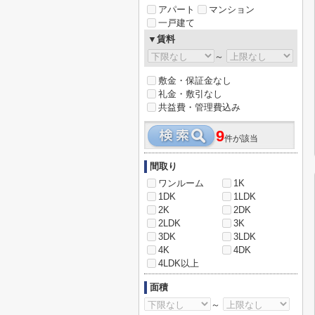
アパート
マンション
一戸建て
▼賃料
～
敷金・保証金なし
礼金・敷引なし
共益費・管理費込み
9
件が該当
間取り
ワンルーム
1K
1DK
1LDK
2K
2DK
2LDK
3K
3DK
3LDK
4K
4DK
4LDK以上
面積
～