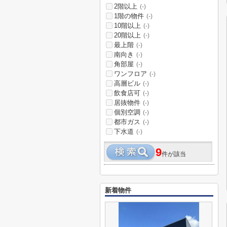
2階以上
(-)
1階の物件
(-)
10階以上
(-)
20階以上
(-)
最上階
(-)
南向き
(-)
角部屋
(-)
ワンフロア
(-)
高層ビル
(-)
飲食店可
(-)
居抜物件
(-)
個別空調
(-)
都市ガス
(-)
下水道
(-)
9
件が該当
新着物件