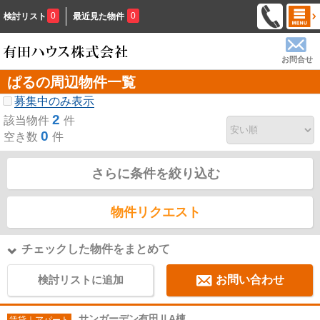
0
0
検討リスト
最近見た物件
お問合せ
ぱるの周辺物件一覧
募集中のみ表示
2
該当物件
件
0
空き数
件
さらに条件を絞り込む
物件リクエスト
チェックした物件をまとめて
検討リストに追加
お問い合わせ
サンガーデン有田ⅡA棟
賃貸｜アパート