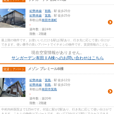
紀勢本線
「
初島
」駅 徒歩25分
紀勢本線
「
箕島
」駅 徒歩25分
和歌山県
有田市
港町
-
築年数：築24年
階数：2階建
最上階の物件です。お使いいただける駅は2駅あり、行き先に応じて使い分けが
できます。使い勝手の良いアパートでイチオシの物件です。賃貸情報のことな
ら、地域に密着した当社の物件情...
現在空室情報がありません。
サンガーデン有田ⅡA棟へのお問い合わせはこちら
メゾン プレミールB棟
賃貸｜アパート
紀勢本線
「
箕島
」駅 徒歩12分
紀勢本線
「
初島
」駅 徒歩23分
和歌山県
有田市
箕島
-
築年数：築20年
階数：2階建
中村内科医院まで125mです。付近に駅が2駅あり、行き先に応じて使い分けがで
きます。こちらの物件はアパートです。歩いて12分ほどで駅にアクセスできる、