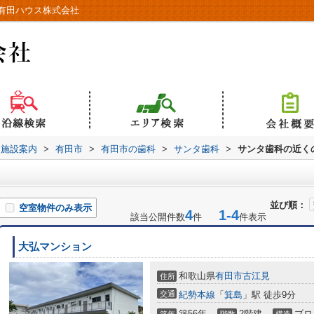
有田ハウス株式会社
辺施設案内
>
有田市
>
有田市の歯科
>
サンタ歯科
>
サンタ歯科の近く
並び順：
空室物件のみ表示
4
1-4
該当公開件数
件
件表示
大弘マンション
和歌山県
有田市
古江見
住所
交通
紀勢本線
「
箕島
」駅 徒歩9分
築56年
2階建
ブロ