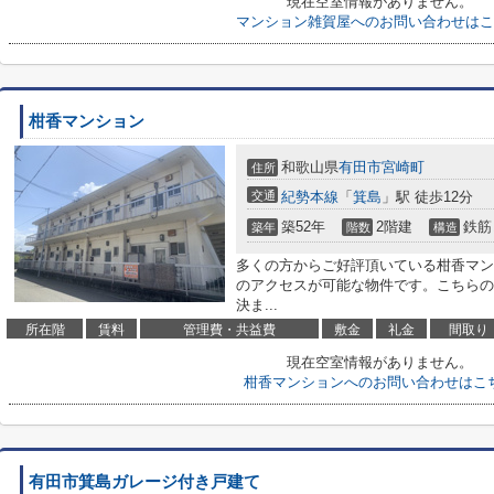
現在空室情報がありません。
マンション雑賀屋へのお問い合わせはこ
柑香マンション
和歌山県
有田市
宮崎町
住所
交通
紀勢本線
「
箕島
」駅 徒歩12分
築52年
2階建
鉄筋
築年
階数
構造
多くの方からご好評頂いている柑香マン
のアクセスが可能な物件です。こちらの
決ま...
所在階
賃料
管理費・共益費
敷金
礼金
間取り
現在空室情報がありません。
柑香マンションへのお問い合わせはこ
有田市箕島ガレージ付き戸建て