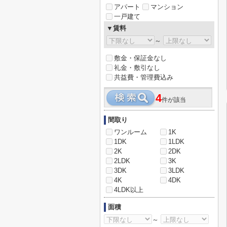
アパート
マンション
一戸建て
▼賃料
～
敷金・保証金なし
礼金・敷引なし
共益費・管理費込み
4
件が該当
間取り
ワンルーム
1K
1DK
1LDK
2K
2DK
2LDK
3K
3DK
3LDK
4K
4DK
4LDK以上
面積
～