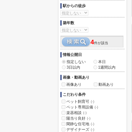
駅からの徒歩
築年数
4
件が該当
情報公開日
指定しない
本日
3日以内
1週間以内
画像・動画あり
画像あり
動画あり
こだわり条件
ペット飼育可
(-)
ペット専用設備
(-)
楽器相談
(-)
陽当り良好
(-)
閑静な住宅地
(-)
デザイナーズ
(-)