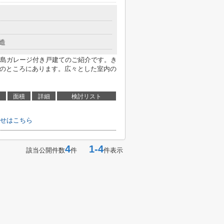
造
島ガレージ付き戸建てのご紹介です。き
mのところにあります。広々とした室内の
面積
詳細
検討リスト
せはこちら
4
1-4
該当公開件数
件
件表示