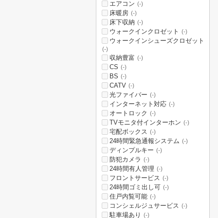
エアコン
(-)
床暖房
(-)
床下収納
(-)
ウォークインクロゼット
(-)
ウォークインシューズクロゼット
(-)
収納豊富
(-)
CS
(-)
BS
(-)
CATV
(-)
光ファイバー
(-)
インターネット対応
(-)
オートロック
(-)
TVモニタ付インターホン
(-)
宅配ボックス
(-)
24時間緊急通報システム
(-)
ディンプルキー
(-)
防犯カメラ
(-)
24時間有人管理
(-)
フロントサービス
(-)
24時間ゴミ出し可
(-)
住戸内覧可能
(-)
コンシェルジュサービス
(-)
駐車場あり
(-)