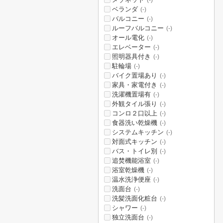
(-)
ベランダ
(-)
バルコニー
(-)
ルーフバルコニー
(-)
オール電化
(-)
エレベーター
(-)
照明器具付き
(-)
駐輪場
(-)
バイク置場あり
(-)
家具・家電付き
(-)
洗濯機置場有
(-)
外観タイル張り
(-)
コンロ２口以上
(-)
食器洗い乾燥機
(-)
システムキッチン
(-)
対面式キッチン
(-)
バス・トイレ別
(-)
追焚機能浴室
(-)
浴室乾燥機
(-)
温水洗浄便座
(-)
洗面台
(-)
洗髪洗面化粧台
(-)
シャワー
(-)
独立洗面台
(-)