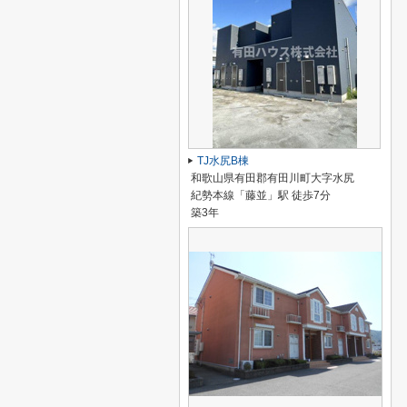
TJ水尻B棟
和歌山県有田郡有田川町大字水尻
紀勢本線「藤並」駅 徒歩7分
築3年