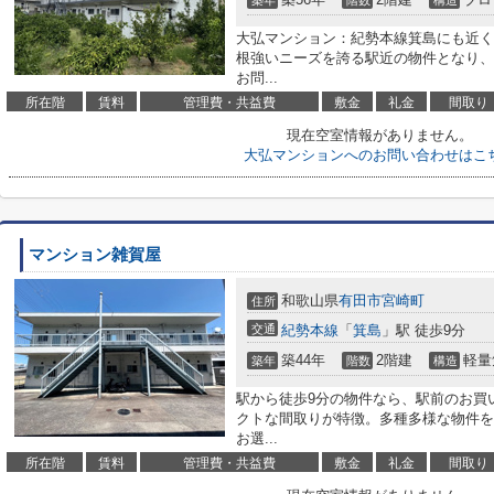
築年
階数
構造
大弘マンション：紀勢本線箕島にも近く
根強いニーズを誇る駅近の物件となり、
お問...
所在階
賃料
管理費・共益費
敷金
礼金
間取り
現在空室情報がありません。
大弘マンションへのお問い合わせはこ
マンション雑賀屋
和歌山県
有田市
宮崎町
住所
交通
紀勢本線
「
箕島
」駅 徒歩9分
築44年
2階建
軽量
築年
階数
構造
駅から徒歩9分の物件なら、駅前のお買
クトな間取りが特徴。多種多様な物件を
お選...
所在階
賃料
管理費・共益費
敷金
礼金
間取り