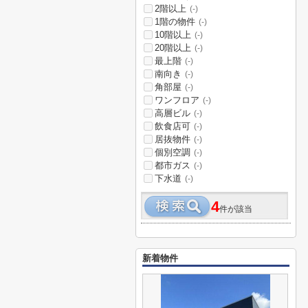
2階以上
(-)
1階の物件
(-)
10階以上
(-)
20階以上
(-)
最上階
(-)
南向き
(-)
角部屋
(-)
ワンフロア
(-)
高層ビル
(-)
飲食店可
(-)
居抜物件
(-)
個別空調
(-)
都市ガス
(-)
下水道
(-)
4
件が該当
新着物件