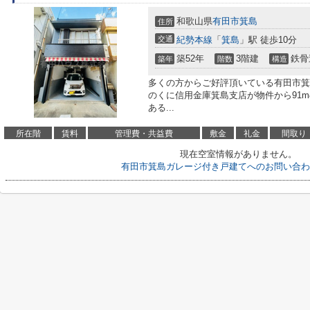
和歌山県
有田市
箕島
住所
交通
紀勢本線
「
箕島
」駅 徒歩10分
築52年
3階建
鉄骨
築年
階数
構造
多くの方からご好評頂いている有田市箕
のくに信用金庫箕島支店が物件から91
ある...
所在階
賃料
管理費・共益費
敷金
礼金
間取り
現在空室情報がありません。
有田市箕島ガレージ付き戸建てへのお問い合わ