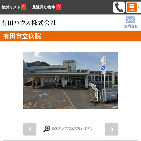
0
0
検討リスト
最近見た物件
お問合せ
有田市立病院
前
次
画像タップで拡大表示【
1
/1】