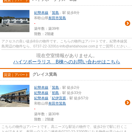
紀勢本線
「
箕島
」駅 徒歩8分
和歌山県
有田市
箕島
-
築年数：築39年
階数：2階建
アクセスの良い徒歩8分の物件です。こちらの物件はアパートです。紀勢本線箕
島周辺の物件なら、0737-22-3200かinfo@aridahouse.comまでご質問ください。
地域情報などにもお答え致します。
現在空室情報がありません。
ハイツポーラリス B棟へのお問い合わせはこちら
グレイス箕島
賃貸｜アパート
紀勢本線
「
箕島
」駅 徒歩2分
紀勢本線
「
初島
」駅 徒歩33分
紀勢本線
「
紀伊宮原
」駅 徒歩57分
和歌山県
有田市
箕島
-
築年数：築30年
階数：2階建
こちらの物件はアパートです。高ニーズな駅近の物件で、徒歩2分で駅に行くこ
とができます。有田ハウスのご連絡先0737-22-3200気になる物件が見つかりまし