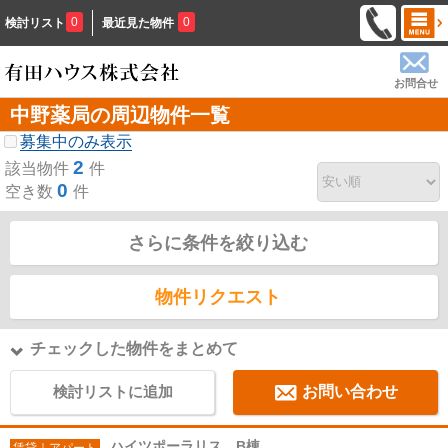
0
0
検討リスト
最近見た物件
お問合せ
中野薬局の周辺物件一覧
募集中のみ表示
2
該当物件
件
0
空き数
件
さらに条件を絞り込む
物件リクエスト
チェックした物件をまとめて
検討リストに追加
お問い合わせ
ハイツポーラリス B棟
賃貸｜アパート