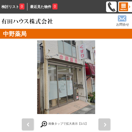
0
0
検討リスト
最近見た物件
お問合せ
中野薬局
前
次
画像タップで拡大表示【
1
/1】