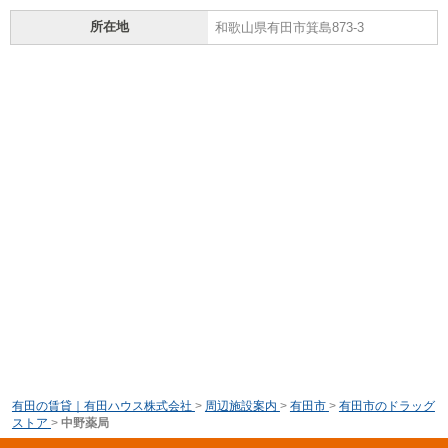
所在地
和歌山県有田市箕島873-3
有田の賃貸｜有田ハウス株式会社
>
周辺施設案内
>
有田市
>
有田市のドラッグ
ストア
>
中野薬局