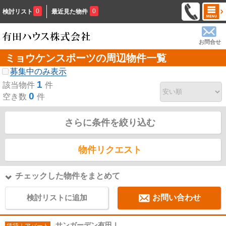
0
0
検討リスト
最近見た物件
お問合せ
ミョウケンスポーツの周辺物件一覧
募集中のみ表示
1
該当物件
件
0
空き数
件
さらに条件を絞り込む
物件リクエスト
チェックした物件をまとめて
検討リストに追加
お問い合わせ
サンガーデン有田Ⅰ
賃貸｜アパート