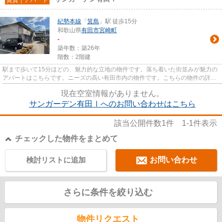
紀勢本線
「
箕島
」駅 徒歩15分
和歌山県
有田市
宮崎町
-
築年数：築26年
階数：2階建
駅まで歩いて15分ほどの、魅力的な立地の物件です。落ち着いた街並みが魅力の
アパートはこちらです。ニーズの高い有田市内の物件です。こちらの物件の詳細
情報など、気になる点がござ...
現在空室情報がありません。
サンガーデン有田Ⅰへのお問い合わせはこちら
該当公開件数
1
件
1-1
件表示
チェックした物件をまとめて
検討リストに追加
お問い合わせ
さらに条件を絞り込む
物件リクエスト