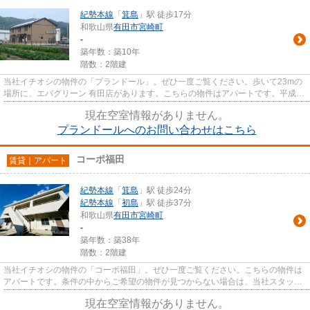
紀勢本線
「
箕島
」駅 徒歩17分
和歌山県
有田市
宮崎町
-
築年数：築10年
階数：2階建
当社イチオシの物件の「プランドール」。ぜひ一度ご覧ください。歩いて23mの
場所に、エバグリーン 有田店があります。こちらの物件はアパートです。平成28
年築のコチラの物件は、落ち...
現在空室情報がありません。
プランドールへのお問い合わせはこちら
コーポ福田
賃貸｜アパート
紀勢本線
「
箕島
」駅 徒歩24分
紀勢本線
「
初島
」駅 徒歩37分
和歌山県
有田市
宮崎町
-
築年数：築38年
階数：2階建
当社イチオシの物件の「コーポ福田」。ぜひ一度ご覧ください。こちらの物件は
アパートです。条件の中からご希望の物件が見つからない場合は、当社スタッフ
までお気軽にお尋ねください...
現在空室情報がありません。