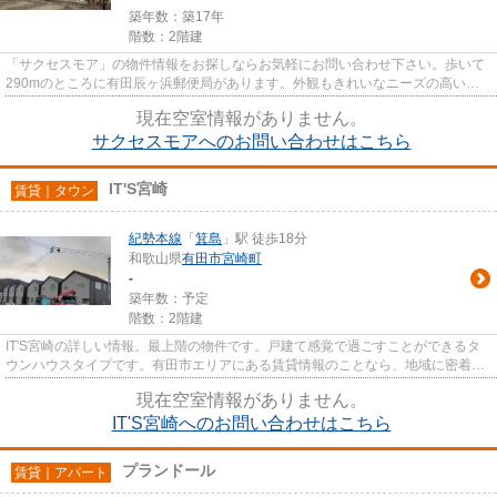
築年数：築17年
階数：2階建
「サクセスモア」の物件情報をお探しならお気軽にお問い合わせ下さい。歩いて
290mのところに有田辰ヶ浜郵便局があります。外観もきれいなニーズの高い一
戸建て物件はこちらです。こち...
現在空室情報がありません。
サクセスモアへのお問い合わせはこちら
IT'S宮崎
賃貸｜タウン
紀勢本線
「
箕島
」駅 徒歩18分
和歌山県
有田市
宮崎町
-
築年数：予定
階数：2階建
IT'S宮崎の詳しい情報。最上階の物件です。戸建て感覚で過ごすことができるタ
ウンハウスタイプです。有田市エリアにある賃貸情報のことなら、地域に密着し
た当社へお任せ下さい。...
現在空室情報がありません。
IT'S宮崎へのお問い合わせはこちら
プランドール
賃貸｜アパート