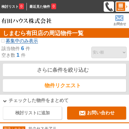
0
0
検討リスト
最近見た物件
お問合せ
しまむら有田店の周辺物件一覧
募集中のみ表示
6
該当物件
件
1
空き数
件
さらに条件を絞り込む
物件リクエスト
チェックした物件をまとめて
検討リストに追加
お問い合わせ
サクセスモアⅡ
賃貸｜テラス