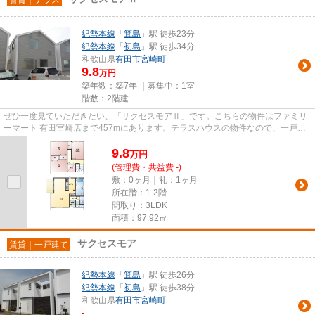
紀勢本線
「
箕島
」駅 徒歩23分
紀勢本線
「
初島
」駅 徒歩34分
和歌山県
有田市
宮崎町
9.8
万円
築年数：築7年 ｜募集中：
1室
階数：2階建
ぜひ一度見ていただきたい、「サクセスモアⅡ」です。こちらの物件はファミリ
ーマート 有田宮崎店まで457mにあります。テラスハウスの物件なので、一戸建
てのような開放感が得られます...
9.8
万
円
(管理費・共益費 -)
敷：0ヶ月｜礼：1ヶ月
所在階：1-2階
間取り：3LDK
面積：97.92㎡
サクセスモア
賃貸｜一戸建て
紀勢本線
「
箕島
」駅 徒歩26分
紀勢本線
「
初島
」駅 徒歩38分
和歌山県
有田市
宮崎町
-