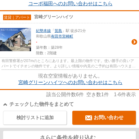
コーポ福田へのお問い合わせはこちら
宮崎グリーンハイツ
賃貸｜アパート
紀勢本線
「
箕島
」駅 徒歩21分
和歌山県
有田市
宮崎町
-
築年数：築28年
階数：2階建
有田警察署が207mのところにあります。最上階の物件です。使い勝手の良いア
パートでイチオシの物件です。より詳しい情報や内見のご予約は有田ハウスまで
ご連絡ください。有田市を中心...
現在空室情報がありません。
宮崎グリーンハイツへのお問い合わせはこちら
該当公開件数
6
件 空き数
1
件
1-6
件表示
チェックした物件をまとめて
検討リストに追加
お問い合わせ
さらに条件を絞り込む