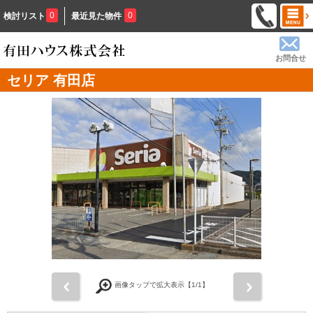
0
0
検討リスト
最近見た物件
お問合せ
セリア 有田店
前
次
画像タップで拡大表示【
1
/1】