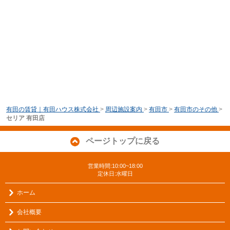
有田の賃貸｜有田ハウス株式会社
>
周辺施設案内
>
有田市
>
有田市のその他
>
セリア 有田店
ページトップに戻る
営業時間:10:00~18:00
定休日:水曜日
ホーム
会社概要