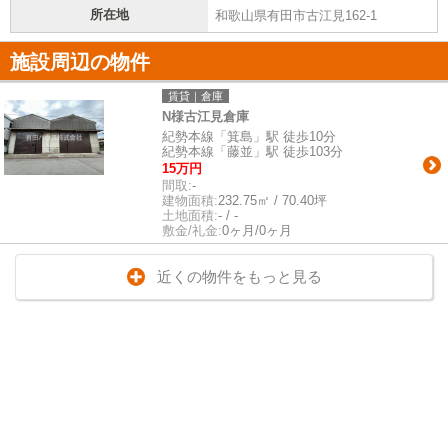
所在地
和歌山県有田市古江見162-1
施設周辺の物件
賃貸｜倉庫
N様古江見倉庫
紀勢本線「箕島」駅 徒歩10分
紀勢本線「藤並」駅 徒歩103分
15万円
間取:
-
建物面積:
232.75㎡ / 70.40坪
土地面積:
- / -
敷金/礼金:
0ヶ月/0ヶ月
近くの物件をもっと見る