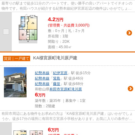
最寄りの駅まで徒歩11分のアパートです。使い勝手の良いアパートでイチオシの
物件です。有田ハウスが紹介する紀勢本線紀伊宮原近辺の物件はいかがでしょう
か。ぜひ0737-22-3200から見...
4.2
万
円
(管理費・共益費 3,000円)
敷：0ヶ月｜礼：2ヶ月
所在階：1階
間取り：2DK
面積：45.00㎡
KA様宮原町滝川原戸建
賃貸｜一戸建て
紀勢本線
「
紀伊宮原
」駅 徒歩15分
紀勢本線
「
箕島
」駅 徒歩46分
紀勢本線
「
藤並
」駅 徒歩68分
和歌山県
有田市
宮原町滝川原
6
万円
築年数：築35年 ｜募集中：
1室
階数：2階建
有田市周辺にある物件をお求めの方は「KA様宮原町滝川原戸建」はいかがでしょ
うか。徒歩17分の場所に有田市立宮原小学校があります。お気に入りの条件があ
りましたら、遠慮なくご連絡...
6
万
円