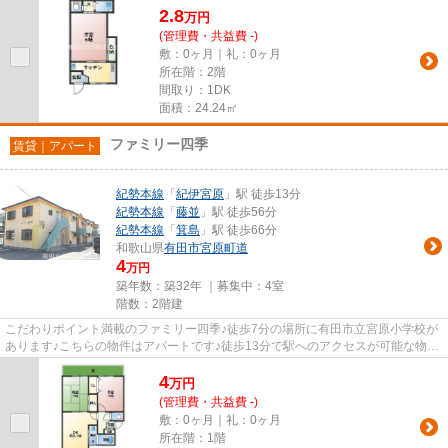
2.8
万
円
(管理費・共益費 -)
敷：0ヶ月｜礼：0ヶ月
所在階：2階
間取り：1DK
面積：24.24㎡
ファミリー四季
賃貸｜アパート
紀勢本線
「
紀伊宮原
」駅 徒歩13分
紀勢本線
「
藤並
」駅 徒歩56分
紀勢本線
「
箕島
」駅 徒歩66分
和歌山県
有田市
宮原町道
4
万円
築年数：築32年 ｜募集中：
4室
階数：2階建
こだわりポイント満載のファミリー四季♪徒歩7分の場所に有田市立宮原小学校が
あります♪こちらの物件はアパートです♪徒歩13分で駅へのアクセスが可能な物件
です♪紀勢本線紀伊宮原周辺の...
4
万
円
(管理費・共益費 -)
敷：0ヶ月｜礼：0ヶ月
所在階：1階