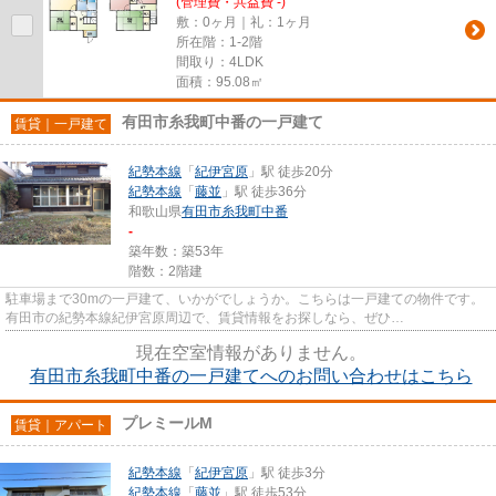
(管理費・共益費 -)
敷：0ヶ月｜礼：1ヶ月
所在階：1-2階
間取り：4LDK
面積：95.08㎡
有田市糸我町中番の一戸建て
賃貸｜一戸建て
紀勢本線
「
紀伊宮原
」駅 徒歩20分
紀勢本線
「
藤並
」駅 徒歩36分
和歌山県
有田市
糸我町中番
-
築年数：築53年
階数：2階建
駐車場まで30mの一戸建て、いかがでしょうか。こちらは一戸建ての物件です。
有田市の紀勢本線紀伊宮原周辺で、賃貸情報をお探しなら、ぜひ
info@aridahouse.comにご連絡下さい。お客様...
現在空室情報がありません。
有田市糸我町中番の一戸建てへのお問い合わせはこちら
プレミールM
賃貸｜アパート
紀勢本線
「
紀伊宮原
」駅 徒歩3分
紀勢本線
「
藤並
」駅 徒歩53分