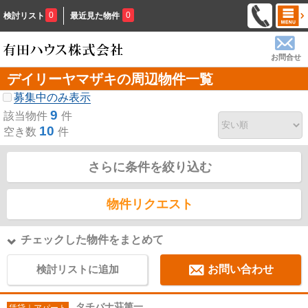
0
0
検討リスト
最近見た物件
お問合せ
デイリーヤマザキの周辺物件一覧
募集中のみ表示
9
該当物件
件
10
空き数
件
さらに条件を絞り込む
物件リクエスト
チェックした物件をまとめて
検討リストに追加
お問い合わせ
タチバナ荘第一
賃貸｜アパート