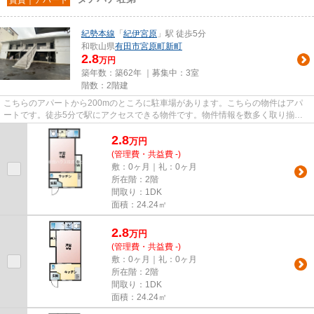
紀勢本線
「
紀伊宮原
」駅 徒歩5分
和歌山県
有田市
宮原町新町
2.8
万円
築年数：築62年 ｜募集中：
3室
階数：2階建
こちらのアパートから200mのところに駐車場があります。こちらの物件はアパ
ートです。徒歩5分で駅にアクセスできる物件です。物件情報を数多く取り揃え
ている有田ハウスは、お客様のラ...
2.8
万
円
(管理費・共益費 -)
敷：0ヶ月｜礼：0ヶ月
所在階：2階
間取り：1DK
面積：24.24㎡
2.8
万
円
(管理費・共益費 -)
敷：0ヶ月｜礼：0ヶ月
所在階：2階
間取り：1DK
面積：24.24㎡