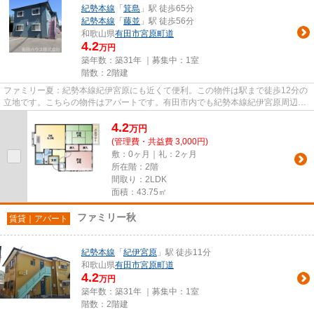
紀勢本線
「
箕島
」駅 徒歩65分
紀勢本線
「
藤並
」駅 徒歩56分
和歌山県
有田市
宮原町道
4.2
万円
築年数：築31年 ｜募集中：
1室
階数：2階建
ファミリー夏：紀勢本線紀伊宮原にも近くて便利。この物件は駅まで徒歩12分の
立地です。こちらの物件はアパートです。有田市内でも紀勢本線紀伊宮原周辺は
外せません。info@aridahouse...
4.2
万
円
(管理費・共益費 3,000円)
敷：0ヶ月｜礼：2ヶ月
所在階：2階
間取り：2LDK
面積：43.75㎡
ファミリー秋
賃貸｜アパート
紀勢本線
「
紀伊宮原
」駅 徒歩11分
和歌山県
有田市
宮原町道
4.2
万円
築年数：築31年 ｜募集中：
1室
階数：2階建