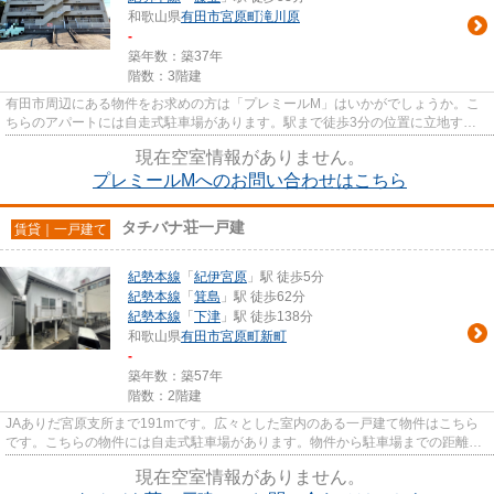
和歌山県
有田市
宮原町滝川原
-
築年数：築37年
階数：3階建
有田市周辺にある物件をお求めの方は「プレミールM」はいかがでしょうか。こ
ちらのアパートには自走式駐車場があります。駅まで徒歩3分の位置に立地す
る、アクセス良好な物件です。こ...
現在空室情報がありません。
プレミールMへのお問い合わせはこちら
タチバナ荘一戸建
賃貸｜一戸建て
紀勢本線
「
紀伊宮原
」駅 徒歩5分
紀勢本線
「
箕島
」駅 徒歩62分
紀勢本線
「
下津
」駅 徒歩138分
和歌山県
有田市
宮原町新町
-
築年数：築57年
階数：2階建
JAありだ宮原支所まで191mです。広々とした室内のある一戸建て物件はこちら
です。こちらの物件には自走式駐車場があります。物件から駐車場までの距離は
400mです。有田市の快適な住環...
現在空室情報がありません。