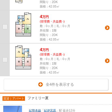
間取り：2DK
面積：42.05㎡
4
万
円
(管理費・共益費 -)
敷：0ヶ月｜礼：0ヶ月
所在階：1階
間取り：2DK
面積：42.05㎡
4
万
円
(管理費・共益費 -)
敷：0ヶ月｜礼：0ヶ月
所在階：1階
間取り：2DK
面積：42.05㎡
全4件を表示する
ファミリー夏
賃貸｜アパート
紀勢本線
「
紀伊宮原
」駅 徒歩12分