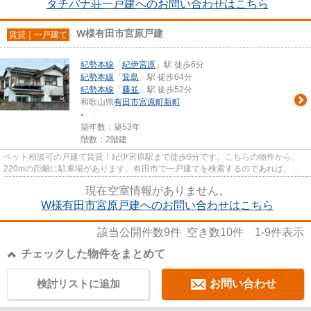
タチバナ荘一戸建へのお問い合わせはこちら
W様有田市宮原戸建
賃貸｜一戸建て
紀勢本線
「
紀伊宮原
」駅 徒歩6分
紀勢本線
「
箕島
」駅 徒歩64分
紀勢本線
「
藤並
」駅 徒歩52分
和歌山県
有田市
宮原町新町
-
築年数：築53年
階数：2階建
ペット相談可の戸建て賃貸！紀伊宮原駅まで徒歩6分です。こちらの物件から、
220mの距離に駐車場があります。有田市で一戸建てを検索するのであれば、有
田ハウスにお問い合わせください...
現在空室情報がありません。
W様有田市宮原戸建へのお問い合わせはこちら
該当公開件数
9
件 空き数
10
件
1-9
件表示
チェックした物件をまとめて
検討リストに追加
お問い合わせ