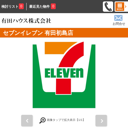
0
0
検討リスト
最近見た物件
お問合せ
セブンイレブン 有田初島店
前
次
画像タップで拡大表示【
1
/1】