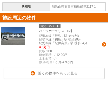
所在地
和歌山県有田市初島町里2117-1
施設周辺の物件
賃貸｜アパート
ハイツポーラリス B棟
紀勢本線「箕島」駅 徒歩8分
紀勢本線「初島」駅 徒歩29分
紀勢本線「紀伊宮原」駅 徒歩64分
4.9万円
間取:
1DK
建物面積:
- / 12.09坪
土地面積:
- / -
敷金/礼金:
0ヶ月/4.9万円
近くの物件をもっと見る