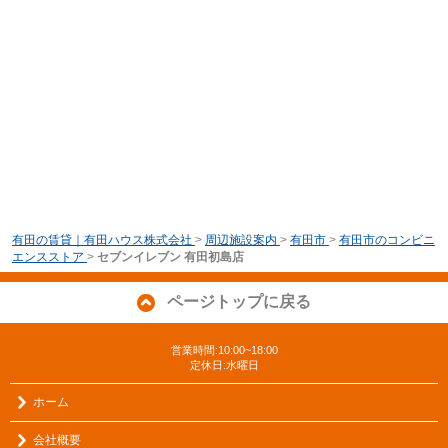
有田の賃貸｜有田ハウス株式会社
>
周辺施設案内
>
有田市
>
有田市のコンビニ
エンスストア
>
セブンイレブン 有田初島店
ページトップに戻る
営業時間:10:00~18:00
定休日:水曜日
ホーム
会社概要