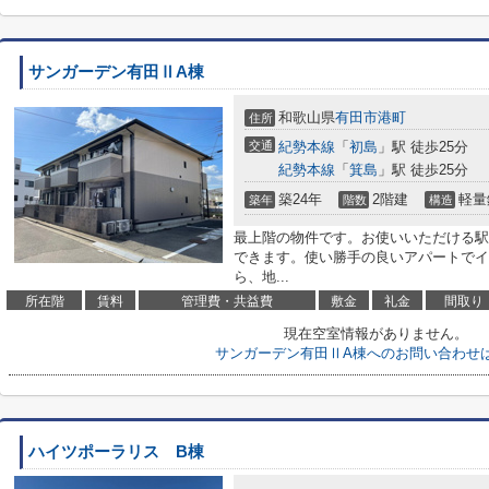
サンガーデン有田ⅡA棟
和歌山県
有田市
港町
住所
交通
紀勢本線
「
初島
」駅 徒歩25分
紀勢本線
「
箕島
」駅 徒歩25分
築24年
2階建
軽量
築年
階数
構造
最上階の物件です。お使いいただける駅
できます。使い勝手の良いアパートでイ
ら、地...
所在階
賃料
管理費・共益費
敷金
礼金
間取り
現在空室情報がありません。
サンガーデン有田ⅡA棟へのお問い合わせ
ハイツポーラリス B棟