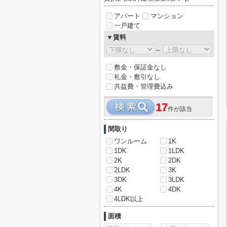
アパート
マンション
一戸建て
▼賃料
～
敷金・保証金なし
礼金・敷引なし
共益費・管理費込み
17
件が該当
間取り
ワンルーム
1K
1DK
1LDK
2K
2DK
2LDK
3K
3DK
3LDK
4K
4DK
4LDK以上
面積