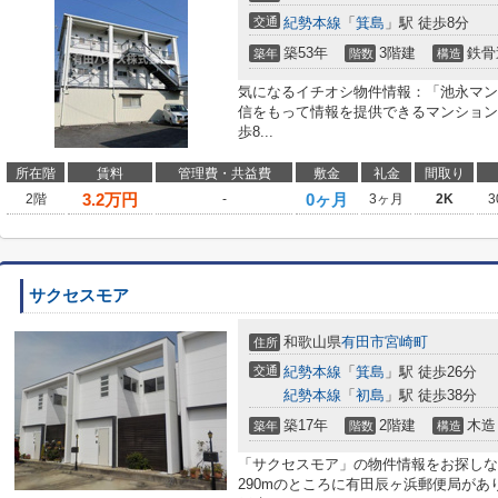
交通
紀勢本線
「
箕島
」駅 徒歩8分
築53年
3階建
鉄骨
築年
階数
構造
気になるイチオシ物件情報：「池永マン
信をもって情報を提供できるマンション
歩8...
所在階
賃料
管理費・共益費
敷金
礼金
間取り
3.2
万円
0ヶ月
2階
-
3ヶ月
2K
3
サクセスモア
和歌山県
有田市
宮崎町
住所
交通
紀勢本線
「
箕島
」駅 徒歩26分
紀勢本線
「
初島
」駅 徒歩38分
築17年
2階建
木造
築年
階数
構造
「サクセスモア」の物件情報をお探しな
290mのところに有田辰ヶ浜郵便局が