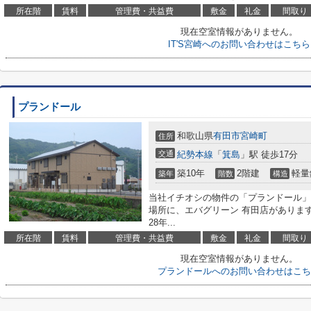
所在階
賃料
管理費・共益費
敷金
礼金
間取り
現在空室情報がありません。
IT'S宮崎へのお問い合わせはこちら
プランドール
和歌山県
有田市
宮崎町
住所
交通
紀勢本線
「
箕島
」駅 徒歩17分
築10年
2階建
軽量
築年
階数
構造
当社イチオシの物件の「プランドール」
場所に、エバグリーン 有田店がありま
28年...
所在階
賃料
管理費・共益費
敷金
礼金
間取り
現在空室情報がありません。
プランドールへのお問い合わせはこち