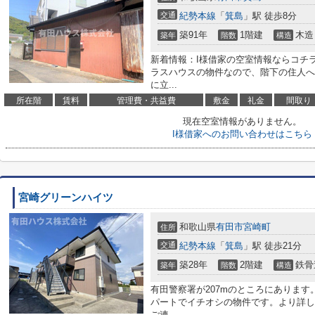
交通
紀勢本線
「
箕島
」駅 徒歩8分
築91年
1階建
木造
築年
階数
構造
新着情報：I様借家の空室情報ならコチラ
ラスハウスの物件なので、階下の住人へ
に立...
所在階
賃料
管理費・共益費
敷金
礼金
間取り
現在空室情報がありません。
I様借家へのお問い合わせはこちら
宮崎グリーンハイツ
和歌山県
有田市
宮崎町
住所
交通
紀勢本線
「
箕島
」駅 徒歩21分
築28年
2階建
鉄骨
築年
階数
構造
有田警察署が207mのところにありま
パートでイチオシの物件です。より詳し
ご連...