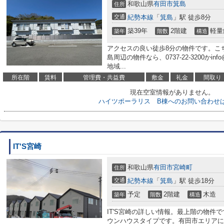
和歌山県
有田市
箕島
住所
交通
紀勢本線
「
箕島
」駅 徒歩8分
築39年
2階建
軽量
築年
階数
構造
アクセスの良い徒歩8分の物件です。こ
島周辺の物件なら、0737-22-3200かinf
地域...
所在階
賃料
管理費・共益費
敷金
礼金
間取り
現在空室情報がありません。
ハイツポーラリス B棟へのお問い合わせ
IT'S宮崎
和歌山県
有田市
宮崎町
住所
交通
紀勢本線
「
箕島
」駅 徒歩18分
予定
2階建
木造
築年
階数
構造
IT'S宮崎の詳しい情報。最上階の物件
ウンハウスタイプです。有田市エリアにあ