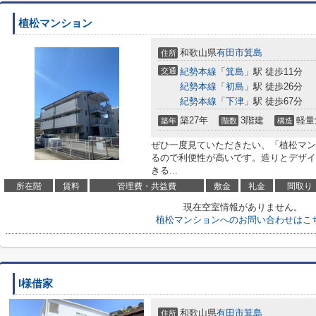
植松マンション
和歌山県
有田市
箕島
住所
交通
紀勢本線
「
箕島
」駅 徒歩11分
紀勢本線
「
初島
」駅 徒歩26分
紀勢本線
「
下津
」駅 徒歩67分
築27年
3階建
軽量
築年
階数
構造
ぜひ一度見ていただきたい、「植松マン
るので利便性が高いです。造りとデザイ
きる...
所在階
賃料
管理費・共益費
敷金
礼金
間取り
現在空室情報がありません。
植松マンションへのお問い合わせはこ
I様借家
和歌山県
有田市
箕島
住所