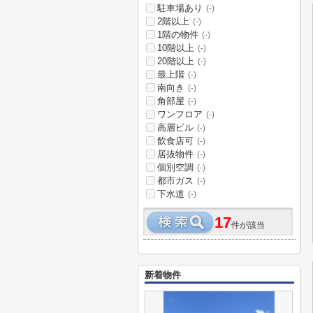
駐車場あり
(-)
2階以上
(-)
1階の物件
(-)
10階以上
(-)
20階以上
(-)
最上階
(-)
南向き
(-)
角部屋
(-)
ワンフロア
(-)
高層ビル
(-)
飲食店可
(-)
居抜物件
(-)
個別空調
(-)
都市ガス
(-)
下水道
(-)
17
件が該当
新着物件