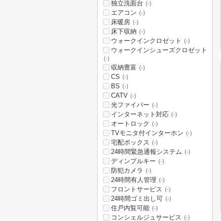
独立洗面台
(-)
エアコン
(-)
床暖房
(-)
床下収納
(-)
ウォークインクロゼット
(-)
ウォークインシューズクロゼット
(-)
収納豊富
(-)
CS
(-)
BS
(-)
CATV
(-)
光ファイバー
(-)
インターネット対応
(-)
オートロック
(-)
TVモニタ付インターホン
(-)
宅配ボックス
(-)
24時間緊急通報システム
(-)
ディンプルキー
(-)
防犯カメラ
(-)
24時間有人管理
(-)
フロントサービス
(-)
24時間ゴミ出し可
(-)
住戸内覧可能
(-)
コンシェルジュサービス
(-)