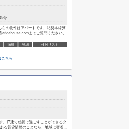
鉄骨
ちらの物件はアパートです。紀勢本線箕
o@aridahouse.comまでご質問ください。
面積
詳細
検討リスト
はこちら
です。戸建て感覚で過ごすことができるタ
る賃貸情報のことなら、地域に密着...