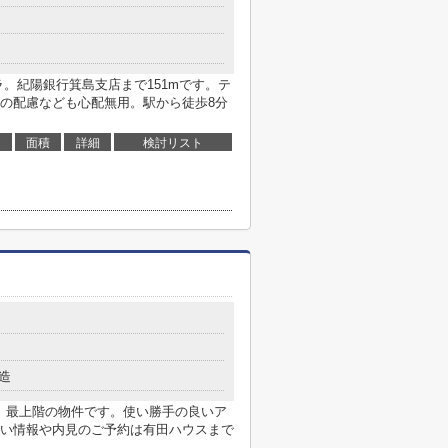
。紀陽銀行箕島支店まで151mです。テ
の配慮なども心配無用。駅から徒歩8分
面積
詳細
検討リスト
造
す。最上階の物件です。使い勝手の良いア
い情報や内見のご予約は有田ハウスまで