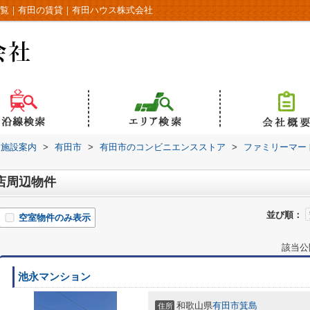
一覧｜有田の賃貸｜有田ハウス株式会社
辺施設案内
>
有田市
>
有田市のコンビニエンスストア
>
ファミリーマー
店周辺物件
並び順：
空室物件のみ表示
該当公
池永マンション
和歌山県
有田市
箕島
住所