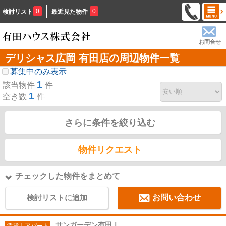
0
0
検討リスト
最近見た物件
お問合せ
デリシャス広岡 有田店の周辺物件一覧
募集中のみ表示
1
該当物件
件
1
空き数
件
さらに条件を絞り込む
物件リクエスト
チェックした物件をまとめて
検討リストに追加
お問い合わせ
サンガーデン有田Ⅰ
賃貸｜アパート