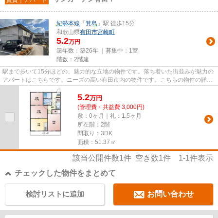
紀勢本線
「
箕島
」駅 徒歩15分
和歌山県
有田市
宮崎町
5.2
万円
築年数：築26年 ｜募集中：
1室
階数：2階建
駅まで歩いて15分ほどの、魅力的な立地の物件です。落ち着いた街並みが魅力の
アパートはこちらです。ニーズの高い有田市内の物件です。こちらの物件の詳細
情報など、気になる点がござ...
5.2
万
円
(管理費・共益費 3,000円)
敷：0ヶ月｜礼：1.5ヶ月
所在階：2階
間取り：3DK
面積：51.37㎡
該当公開件数
1
件 空き数
1
件
1-1
件表示
チェックした物件をまとめて
検討リストに追加
お問い合わせ